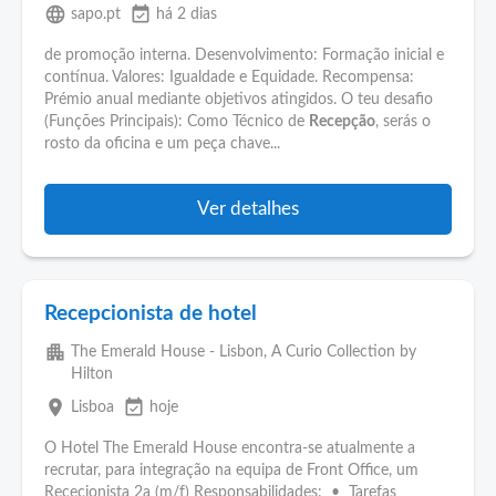
language
event_available
sapo.pt
há 2 dias
de promoção interna. Desenvolvimento: Formação inicial e
contínua. Valores: Igualdade e Equidade. Recompensa:
Prémio anual mediante objetivos atingidos. O teu desafio
(Funções Principais): Como Técnico de
Recepção
, serás o
rosto da oficina e um peça chave...
Ver detalhes
Recepcionista de hotel
apartment
The Emerald House - Lisbon, A Curio Collection by
Hilton
place
event_available
Lisboa
hoje
O Hotel The Emerald House encontra-se atualmente a
recrutar, para integração na equipa de Front Office, um
Rececionista 2a (m/f) Responsabilidades: • Tarefas