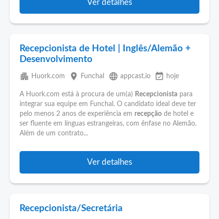
Ver detalhes
Recepcionista de Hotel | Inglês/Alemão +
Desenvolvimento
apartment
place
language
event_available
Huork.com
Funchal
appcast.io
hoje
A Huork.com está à procura de um(a)
Recepcionista
para
integrar sua equipe em Funchal. O candidato ideal deve ter
pelo menos 2 anos de experiência em
recepção
de hotel e
ser fluente em línguas estrangeiras, com ênfase no Alemão.
Além de um contrato...
Ver detalhes
Recepcionista/Secretária