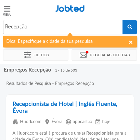
Jobted
Jobted
Empregos
Recepção
Dica: Especifique a cidade da sua pesquisa
Salários
Filtros
Receba as ofertas
Empregos Recepção
Ordenar por
Empresa
Agência de emprego
Tipo de contra
1 - 15 de 503
Resultados de Pesquisa - Empregos Recepção
Recepcionista de Hotel | Inglês Fluente,
Évora
apartment
place
language
event_available
Huork.com
Évora
appcast.io
hoje
A Huork.com está à procura de um(a)
Recepcionista
para a
cidade de Évora. O(a) candidato(a) ideal deverá ter uma