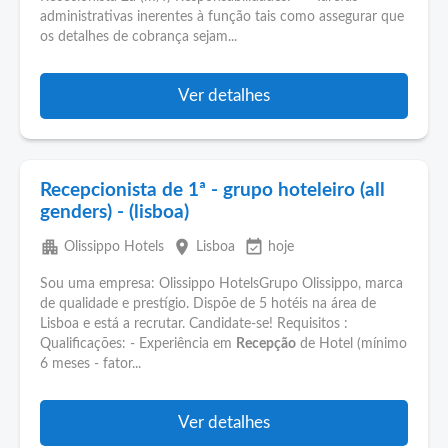
administrativas inerentes à função tais como assegurar que
os detalhes de cobrança sejam...
Ver detalhes
Recepcionista de 1ª - grupo hoteleiro (all
genders) - (lisboa)
apartment
place
event_available
Olissippo Hotels
Lisboa
hoje
Sou uma empresa: Olissippo HotelsGrupo Olissippo, marca
de qualidade e prestígio. Dispõe de 5 hotéis na área de
Lisboa e está a recrutar. Candidate-se! Requisitos :
Qualificações: - Experiência em
Recepção
de Hotel (mínimo
6 meses - fator...
Ver detalhes