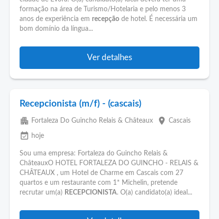
formação na área de Turismo/Hotelaria e pelo menos 3
anos de experiência em
recepção
de hotel. É necessária um
bom domínio da língua...
Ver detalhes
Recepcionista (m/f) - (cascais)
apartment
place
Fortaleza Do Guincho Relais & Châteaux
Cascais
event_available
hoje
Sou uma empresa: Fortaleza do Guincho Relais &
ChâteauxO HOTEL FORTALEZA DO GUINCHO - RELAIS &
CHÂTEAUX , um Hotel de Charme em Cascais com 27
quartos e um restaurante com 1* Michelin, pretende
recrutar um(a)
RECEPCIONISTA
. O(a) candidato(a) ideal...