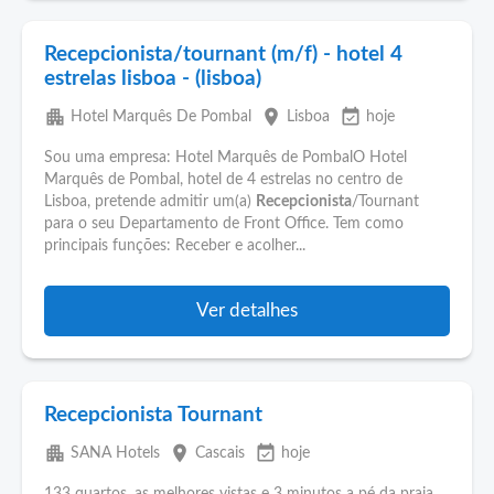
Recepcionista/tournant (m/f) - hotel 4
estrelas lisboa - (lisboa)
apartment
place
event_available
Hotel Marquês De Pombal
Lisboa
hoje
Sou uma empresa: Hotel Marquês de PombalO Hotel
Marquês de Pombal, hotel de 4 estrelas no centro de
Lisboa, pretende admitir um(a)
Recepcionista
/Tournant
para o seu Departamento de Front Office. Tem como
principais funções: Receber e acolher...
Ver detalhes
Recepcionista Tournant
apartment
place
event_available
SANA Hotels
Cascais
hoje