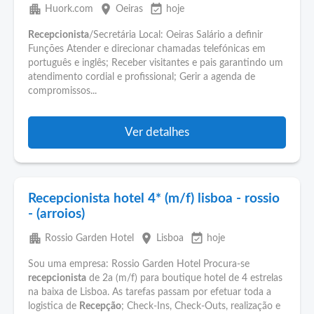
apartment
place
event_available
Huork.com
Oeiras
hoje
Recepcionista
/Secretária Local: Oeiras Salário a definir
Funções Atender e direcionar chamadas telefónicas em
português e inglês; Receber visitantes e pais garantindo um
atendimento cordial e profissional; Gerir a agenda de
compromissos...
Ver detalhes
Recepcionista hotel 4* (m/f) lisboa - rossio
- (arroios)
apartment
place
event_available
Rossio Garden Hotel
Lisboa
hoje
Sou uma empresa: Rossio Garden Hotel Procura-se
recepcionista
de 2a (m/f) para boutique hotel de 4 estrelas
na baixa de Lisboa. As tarefas passam por efetuar toda a
logistica de
Recepção
; Check-Ins, Check-Outs, realização e