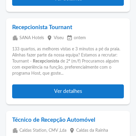
Recepcionista Tournant
apartment
place
event_available
SANA Hotels
Viseu
ontem
133 quartos, as melhores vistas e 3 minutos a pé da praia.
Alinhas fazer parte da nossa equipa? Estamos a recrutar:
Tournant -
Recepcionista
de 2ª (m/f) Procuramos alguém
com experiência na função, preferencialmente com o
programa Host, que goste...
Ver detalhes
Técnico de Recepção Automóvel
apartment
place
Caldas Station, CMV ,Lda
Caldas da Rainha