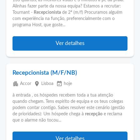
133 quartos, as melhores vistas e 3 minutos a pé da praia.
Alinhas fazer parte da nossa equipa? Estamos a recrutar:
Tournant -
Recepcionista
de 2ª (m/f) Procuramos alguém
com experiência na função, preferencialmente com o
programa Host, que goste...
Ver detalhes
Recepcionista (M/F/NB)
apartment
place
event_available
Accor
Lisboa
hoje
à entrada , os hóspedes recebem toda a tua atenção
quando chegam. Tens espírito de equipa e os teus colegas
podem contar contigo. Sabes resolver este cenário (gestão
de prioridades): Um hóspede chega à
recepção
e reclama
que o alarme não tocou...
Ver detalhes