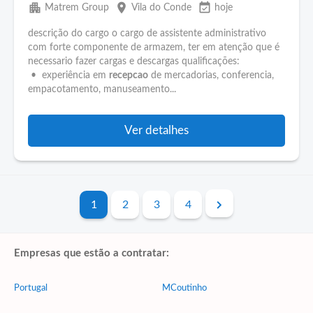
apartment
place
event_available
Matrem Group
Vila do Conde
hoje
descrição do cargo o cargo de assistente administrativo
com forte componente de armazem, ter em atenção que é
necessario fazer cargas e descargas qualificações:
• experiência em
recepcao
de mercadorias, conferencia,
empacotamento, manuseamento...
Ver detalhes
1
2
3
4
Empresas que estão a contratar:
Portugal
MCoutinho