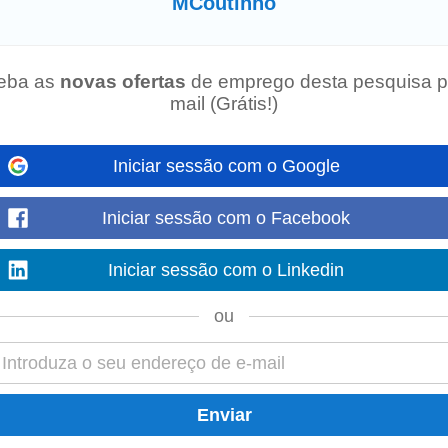
MCoutinho
dores - Trabalha 4 dias por semana. Descansa 3. Junta-te a nós no novo Cen
uipa criada de raiz num projeto...
Mostre mais
eba as
novas ofertas
de emprego desta pesquisa p
mail (Grátis!)
Iniciar sessão com o Google
com os Clientes são prioridade do GRUPO
MCOUTINHO
. Suportamos a nossa
Iniciar sessão com o Facebook
ipa com mais de 1.400 colaboradores...
Mostre mais
Iniciar sessão com o Linkedin
ou
com os Clientes são prioridade do GRUPO
MCOUTINHO
. Suportamos a nossa
ipa com mais de 1.400 colaboradores...
Mostre mais