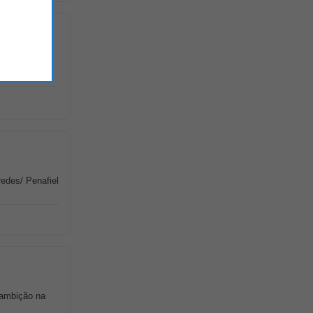
uportamos a
edes/ Penafiel
 ambição na