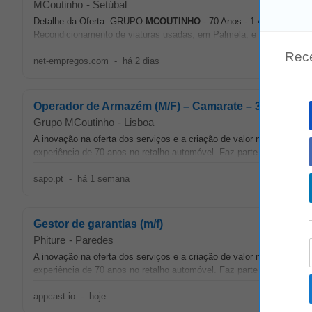
MCoutinho
-
Setúbal
Detalhe da Oferta: GRUPO
MCOUTINHO
- 70 Anos - 1.400 Colabora
Recondicionamento de viaturas usadas, em Palmela, e integra uma eq
Rec
net-empregos.com
-
há 2 dias
Operador de Armazém (M/F) – Camarate – 351/2026
Grupo MCoutinho
-
Lisboa
A inovação na oferta dos serviços e a criação de valor na relação 
experiência de 70 anos no retalho automóvel. Faz parte de uma Equ
sapo.pt
-
há 1 semana
Gestor de garantias (m/f)
Phiture
-
Paredes
A inovação na oferta dos serviços e a criação de valor na relação 
experiência de 70 anos no retalho automóvel. Faz parte de uma Equ
appcast.io
-
hoje