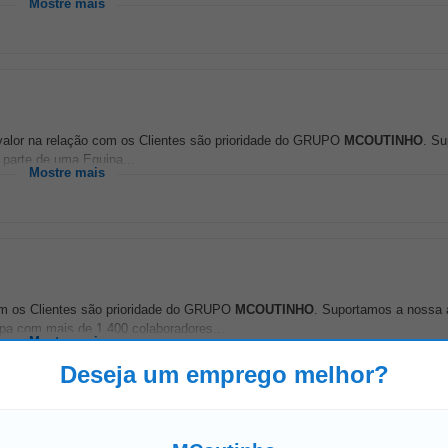
Mostre mais
e valor na relação com os Clientes são prioridade do GRUPO
MCOUTINHO
. S
 parte de uma Equipa...
Mostre mais
com os Clientes são prioridade do GRUPO
MCOUTINHO
. Suportamos a nossa
ipa com mais de 1.400 colaboradores...
Mostre mais
Deseja um emprego melhor?