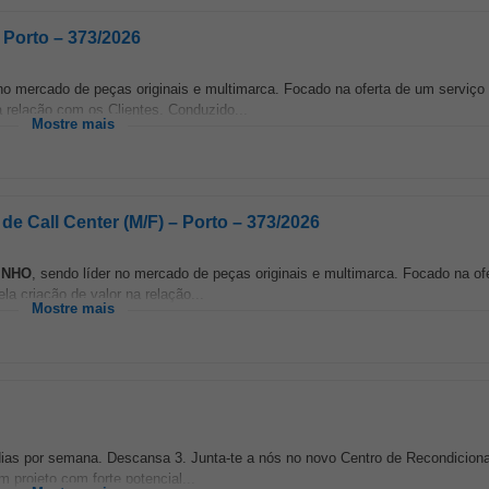
 Porto – 373/2026
 no mercado de peças originais e multimarca. Focado na oferta de um serviço 
a relação com os Clientes. Conduzido...
Mostre mais
de Call Center (M/F) – Porto – 373/2026
INHO
, sendo líder no mercado de peças originais e multimarca. Focado na of
la criação de valor na relação...
Mostre mais
 dias por semana. Descansa 3. Junta-te a nós no novo Centro de Recondicio
 projeto com forte potencial...