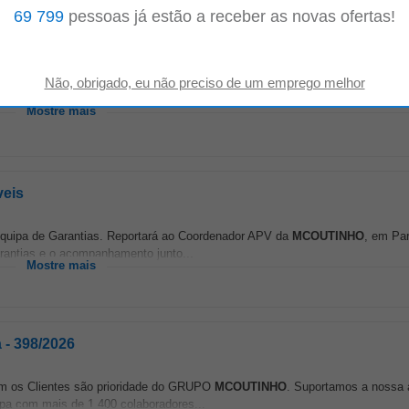
69 799
pessoas já estão a receber as novas ofertas!
e valor na relação com os Clientes são prioridade do GRUPO
MCOUTINHO
. S
 parte de uma Equipa...
Mostre mais
veis
a equipa de Garantias. Reportará ao Coordenador APV da
MCOUTINHO
, em Par
rantias e o acompanhamento junto...
Mostre mais
 - 398/2026
com os Clientes são prioridade do GRUPO
MCOUTINHO
. Suportamos a nossa
ipa com mais de 1.400 colaboradores...