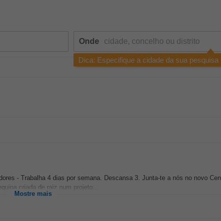
Onde
Dica: Especifique a cidade da sua pesquisa
dores - Trabalha 4 dias por semana. Descansa 3. Junta-te a nós no novo Cen
uipa criada de raiz num projeto...
Mostre mais