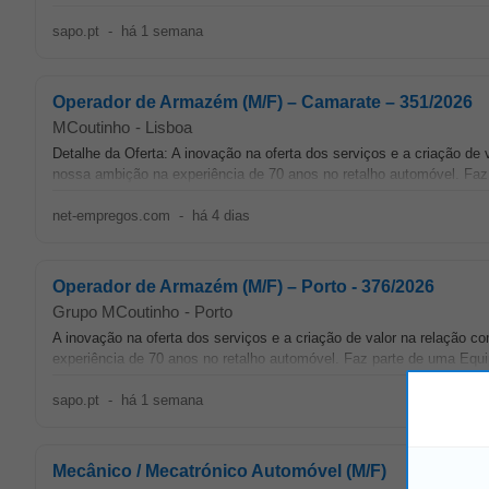
sapo.pt
-
há 1 semana
Operador de Armazém (M/F) – Camarate – 351/2026
MCoutinho
-
Lisboa
Detalhe da Oferta: A inovação na oferta dos serviços e a criação d
nossa ambição na experiência de 70 anos no retalho automóvel. Faz
net-empregos.com
-
há 4 dias
Operador de Armazém (M/F) – Porto - 376/2026
Grupo MCoutinho
-
Porto
A inovação na oferta dos serviços e a criação de valor na relação 
experiência de 70 anos no retalho automóvel. Faz parte de uma Equ
sapo.pt
-
há 1 semana
Mecânico / Mecatrónico Automóvel (M/F)