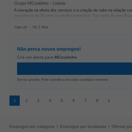
Grupo MCoutinho
-
Lisboa
A inovação na oferta dos serviços e a criação de valor na relação 
experiência de 70 anos no retalho automóvel. Faz parte de uma Equ
sapo.pt
-
há 2 dias
Não perca novos empregos!
Crie um alerta para
MCoutinho
Serviço gratuito. Pode cancelar a inscrição a qualquer momento
1
2
3
4
5
6
7
8
Empregos por categoria
Empregos por localidade
Ofertas p