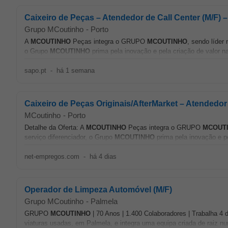
Caixeiro de Peças – Atendedor de Call Center (M/F) –
Grupo MCoutinho
-
Porto
A
MCOUTINHO
Peças integra o GRUPO
MCOUTINHO
, sendo líder
o Grupo
MCOUTINHO
prima pela inovação e pela criação de valor n
sapo.pt
-
há 1 semana
Caixeiro de Peças Originais/AfterMarket – Atendedor 
MCoutinho
-
Porto
Detalhe da Oferta: A
MCOUTINHO
Peças integra o GRUPO
MCOUT
serviço diferenciador, o Grupo
MCOUTINHO
prima pela inovação e pe
net-empregos.com
-
há 4 dias
Operador de Limpeza Automóvel (M/F)
Grupo MCoutinho
-
Palmela
GRUPO
MCOUTINHO
| 70 Anos | 1.400 Colaboradores | Trabalha 4
viaturas usadas, em Palmela, e integra uma equipa criada de raiz num