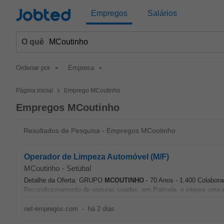
Jobted
Empregos
Salários
O quê
Ordenar por
Empresa
>
Página inicial
Emprego MCoutinho
Empregos MCoutinho
Resultados de Pesquisa - Empregos MCoutinho
Operador de Limpeza Automóvel (M/F)
MCoutinho
-
Setúbal
Detalhe da Oferta: GRUPO
MCOUTINHO
- 70 Anos - 1.400 Colabora
Recondicionamento de viaturas usadas, em Palmela, e integra uma eq
net-empregos.com
-
há 2 dias