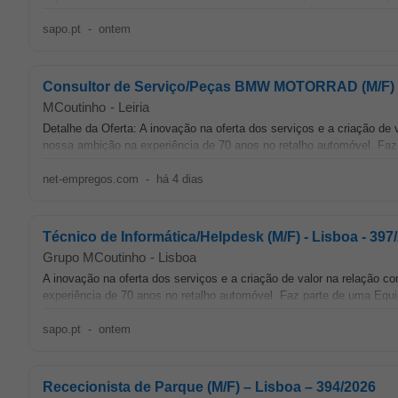
sapo.pt
-
ontem
Consultor de Serviço/Peças BMW MOTORRAD (M/F) – 
MCoutinho
-
Leiria
Detalhe da Oferta: A inovação na oferta dos serviços e a criação d
nossa ambição na experiência de 70 anos no retalho automóvel. Faz
net-empregos.com
-
há 4 dias
Técnico de Informática/Helpdesk (M/F) - Lisboa - 397
Grupo MCoutinho
-
Lisboa
A inovação na oferta dos serviços e a criação de valor na relação 
experiência de 70 anos no retalho automóvel. Faz parte de uma Equ
sapo.pt
-
ontem
Rececionista de Parque (M/F) – Lisboa – 394/2026