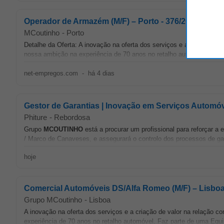
Operador de Armazém (M/F) – Porto - 376/2026
MCoutinho
-
Porto
Detalhe da Oferta: A inovação na oferta dos serviços e a criação d
nossa ambição na experiência de 70 anos no retalho automóvel. Faz
net-empregos.com
-
há 4 dias
Gestor de Garantias | Inovação em Serviços Automó
Phiture
-
Rebordosa
Grupo
MCOUTINHO
está a procurar um profissional para reforçar 
/ Marco de Canaveses, e assegurará o controlo dos processos de ga
hoje
Comercial Automóveis DS/Alfa Romeo (M/F) – Lisboa
Grupo MCoutinho
-
Lisboa
A inovação na oferta dos serviços e a criação de valor na relação 
experiência de 70 anos no retalho automóvel. Faz parte de uma Equ