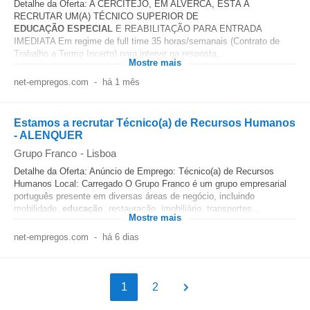
Detalhe da Oferta: A CERCITEJO, EM ALVERCA, ESTÁ A
RECRUTAR UM(A) TÉCNICO SUPERIOR DE
EDUCAÇÃO
ESPECIAL
E REABILITAÇÃO PARA ENTRADA
IMEDIATA Em regime de full time 35 horas/semanais (Contrato de
Trabalho a Termo Incerto) para intervir na resposta...
Mostre mais
net-empregos.com
-
há 1 mês
Estamos a recrutar Técnico(a) de Recursos Humanos
- ALENQUER
Grupo Franco
-
Lisboa
Detalhe da Oferta: Anúncio de Emprego: Técnico(a) de Recursos
Humanos Local: Carregado O Grupo Franco é um grupo empresarial
português presente em diversas áreas de negócio, incluindo
mobilidade,
educação
, restauração, imobiliário, transportes...
Mostre mais
net-empregos.com
-
há 6 dias
1
2