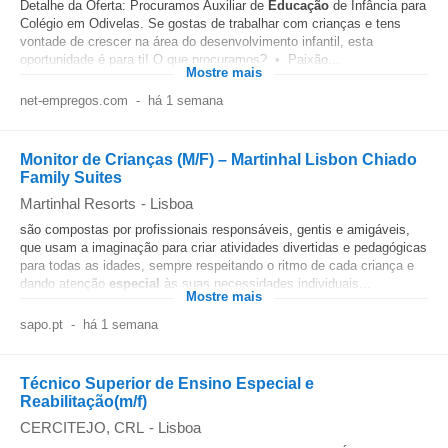
Detalhe da Oferta: Procuramos Auxiliar de
Educação
de Infância para
Colégio em Odivelas. Se gostas de trabalhar com crianças e tens
vontade de crescer na área do desenvolvimento infantil, esta
oportunidade é para ti! O que procuramos? • Paixão...
Mostre mais
net-empregos.com
-
há 1 semana
Monitor de Crianças (M/F) – Martinhal Lisbon Chiado
Family Suites
Martinhal Resorts
-
Lisboa
são compostas por profissionais responsáveis, gentis e amigáveis,
que usam a imaginação para criar atividades divertidas e pedagógicas
para todas as idades, sempre respeitando o ritmo de cada criança e
dando atenção
especial
às suas necessidades individuais...
Mostre mais
sapo.pt
-
há 1 semana
Técnico Superior de Ensino Especial e
Reabilitação(m/f)
CERCITEJO, CRL
-
Lisboa