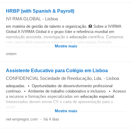
HRBP (with Spanish & Payroll)
IVI RMA GLOBAL
-
Lisboa
em matéria de gestão de talento e organização. 🏥 Sobre a IVIRMA
Global A IVIRMA Global é o grupo líder e referência mundial em
reprodução assistida, investigação e
educação
científica. Contamos
com uma sólida presença internacional e uma equipa formada...
Mostre mais
ontem
Assistente Educativo para Colégio em Lisboa
CONFIDENCIAL Sociedade de Reeducação, Lda.
-
Lisboa
adequadas. • Oportunidades de desenvolvimento profissional
contínuo. • Ambiente de trabalho colaborativo e inclusivo. • Acesso
a recursos e formações especializadas em
educação
especial
.
Interessados devem enviar CV e carta de apresentação para o
email...
Mostre mais
net-empregos.com
-
há 4 dias