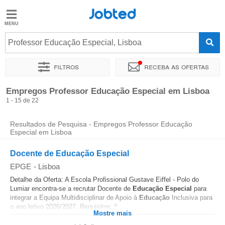
Jobted
Jobted
Empregos
Professor Educação Especial, Lisboa
Filtros
Receba as ofertas
Salários
Ordenar por
Localidade exata
Empresa
Empregos Professor Educação Especial em Lisboa
1 - 15 de 22
Resultados de Pesquisa - Empregos Professor Educação
Especial em Lisboa
Docente de Educação Especial
EPGE
-
Lisboa
Detalhe da Oferta: A Escola Profissional Gustave Eiffel - Polo do
Lumiar encontra-se a recrutar Docente de
Educação
Especial
para
integrar a Equipa Multidisciplinar de Apoio à
Educação
Inclusiva para
o ano letivo 2026/2027. Requisitos: º...
Mostre mais