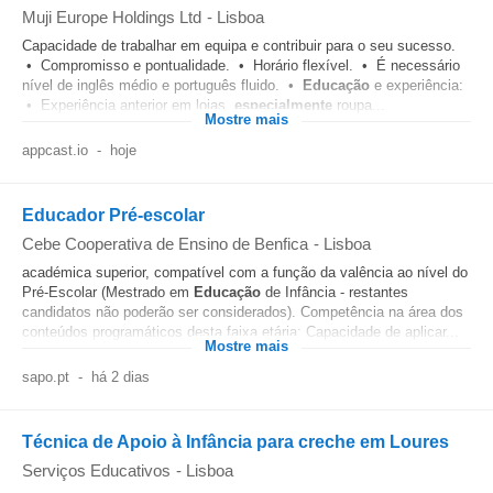
Muji Europe Holdings Ltd
-
Lisboa
Capacidade de trabalhar em equipa e contribuir para o seu sucesso.
• Compromisso e pontualidade. • Horário flexível. • É necessário
nível de inglês médio e português fluido. •
Educação
e experiência:
• Experiência anterior em lojas,
especialmente
roupa...
Mostre mais
appcast.io
-
hoje
Educador Pré-escolar
Cebe Cooperativa de Ensino de Benfica
-
Lisboa
académica superior, compatível com a função da valência ao nível do
Pré-Escolar (Mestrado em
Educação
de Infância - restantes
candidatos não poderão ser considerados). Competência na área dos
conteúdos programáticos desta faixa etária; Capacidade de aplicar...
Mostre mais
sapo.pt
-
há 2 dias
Técnica de Apoio à Infância para creche em Loures
Serviços Educativos
-
Lisboa