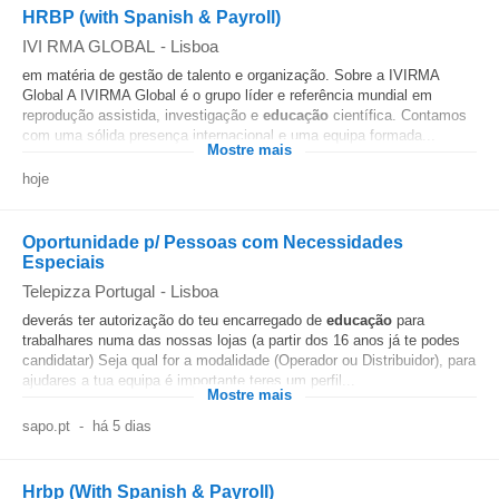
HRBP (with Spanish & Payroll)
IVI RMA GLOBAL
-
Lisboa
em matéria de gestão de talento e organização. Sobre a IVIRMA
Global A IVIRMA Global é o grupo líder e referência mundial em
reprodução assistida, investigação e
educação
científica. Contamos
com uma sólida presença internacional e uma equipa formada...
Mostre mais
hoje
Oportunidade p/ Pessoas com Necessidades
Especiais
Telepizza Portugal
-
Lisboa
deverás ter autorização do teu encarregado de
educação
para
trabalhares numa das nossas lojas (a partir dos 16 anos já te podes
candidatar) Seja qual for a modalidade (Operador ou Distribuidor), para
ajudares a tua equipa é importante teres um perfil...
Mostre mais
sapo.pt
-
há 5 dias
Hrbp (With Spanish & Payroll)