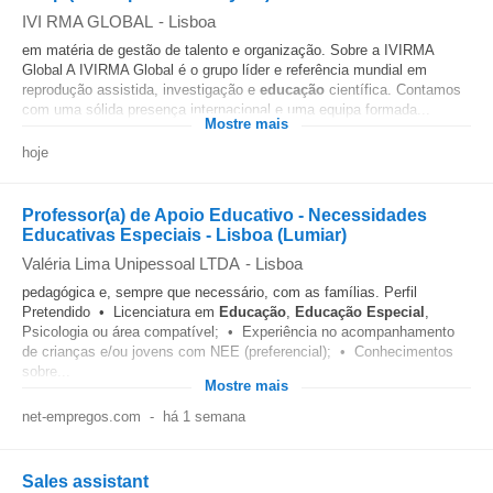
IVI RMA GLOBAL
-
Lisboa
em matéria de gestão de talento e organização. Sobre a IVIRMA
Global A IVIRMA Global é o grupo líder e referência mundial em
reprodução assistida, investigação e
educação
científica. Contamos
com uma sólida presença internacional e uma equipa formada...
Mostre mais
hoje
Professor(a) de Apoio Educativo - Necessidades
Educativas Especiais - Lisboa (Lumiar)
Valéria Lima Unipessoal LTDA
-
Lisboa
pedagógica e, sempre que necessário, com as famílias. Perfil
Pretendido • Licenciatura em
Educação
,
Educação
Especial
,
Psicologia ou área compatível; • Experiência no acompanhamento
de crianças e/ou jovens com NEE (preferencial); • Conhecimentos
sobre...
Mostre mais
net-empregos.com
-
há 1 semana
Sales assistant