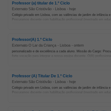
Professor (a) titular de 1.º Ciclo
Externato São Cristóvão
-
Lisboa
-
hoje
Colégio privado em Lisboa, com as valências de jardim de infância e 
Procuramos docente com habilitação profissional (mestrado em educ
Professor(A) 1.º Ciclo
Externato O Lar da Criança
-
Lisboa
-
ontem
personalizado e de excelência a cada aluno. Missão do Cargo: Pro
forte vocação para integrar a nossa equipa docente. O(A) profissional
Professor (A) Titular De 1.º Ciclo
Externato São Cristóvão
-
Lisboa
-
hoje
Colégio privado em Lisboa, com as valências de jardim de infância e 
Procuramos docente com habilitação profissional (mestrado em educ