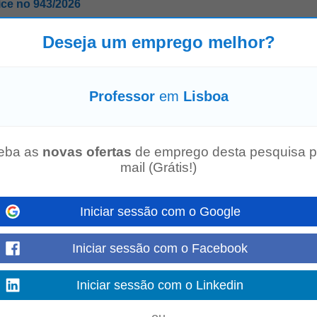
ice no 943/2026
ão de Recursos Humanos Research Field Mathematics » Other Researcher Pro
Deseja um emprego melhor?
 Deadline 3 Sep 2026 - 23:59...
Mostre mais
Professor
em
Lisboa
 1.º ciclo, procura
professor
(a) titular de 1.º ciclo para integrar a sua equip
eba as
novas ofertas
de emprego desta pesquisa p
 em educação básica...
Mostre mais
mail (Grátis!)
Iniciar sessão com o Google
ice no 969/2026
ão de Recursos Humanos Research Field Physics » Other Researcher Profile 
Iniciar sessão com o Facebook
Sep 2026 - 23:59 (Europe/Lisbon)...
Mostre mais
Iniciar sessão com o Linkedin