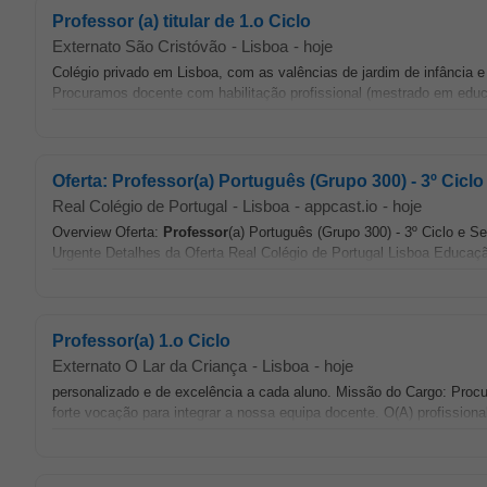
Professor (a) titular de 1.o Ciclo
Externato São Cristóvão
-
Lisboa
-
hoje
Colégio privado em Lisboa, com as valências de jardim de infância e
Procuramos docente com habilitação profissional (mestrado em educ
Oferta: Professor(a) Português (Grupo 300) - 3º Cicl
Real Colégio de Portugal
-
Lisboa
-
appcast.io
-
hoje
Overview Oferta:
Professor
(a) Português (Grupo 300) - 3º Ciclo e S
Urgente Detalhes da Oferta Real Colégio de Portugal Lisboa Educaç
Professor(a) 1.o Ciclo
Externato O Lar da Criança
-
Lisboa
-
hoje
personalizado e de excelência a cada aluno. Missão do Cargo: Pro
forte vocação para integrar a nossa equipa docente. O(A) profissional