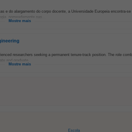
cas e do alargamento do corpo docente, a Universidade Europeia encontra-se 
logia, nomeadamente nas...
Mostre mais
gineering
erienced researchers seeking a permanent tenure-track position. The role comb
ate and graduate...
Mostre mais
Escola