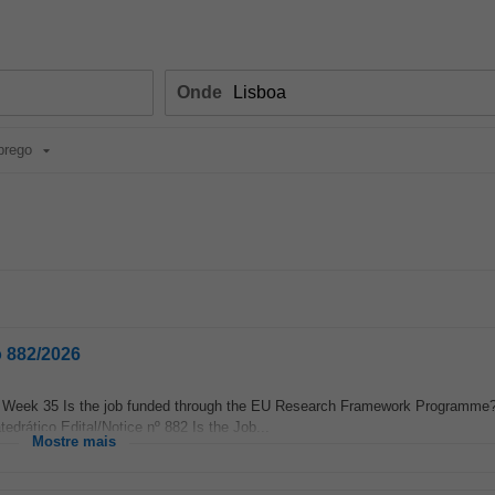
Onde
prego
o 882/2026
er Week 35 Is the job funded through the EU Research Framework Programme
edrático Edital/Notice nº 882 Is the Job...
Mostre mais