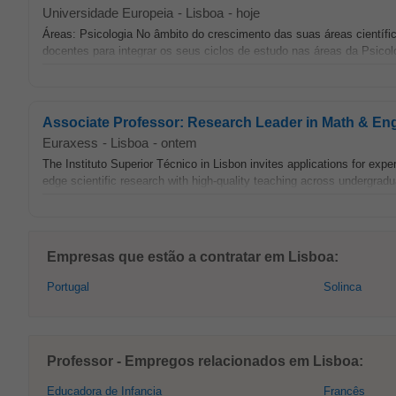
Universidade Europeia
-
Lisboa
-
hoje
Áreas: Psicologia No âmbito do crescimento das suas áreas científi
docentes para integrar os seus ciclos de estudo nas áreas da Psico
Associate Professor: Research Leader in Math & En
Euraxess
-
Lisboa
-
ontem
The Instituto Superior Técnico in Lisbon invites applications for exp
edge scientific research with high-quality teaching across undergradu
Empresas que estão a contratar em Lisboa:
Portugal
Solinca
Professor - Empregos relacionados em Lisboa:
Educadora de Infancia
Francês