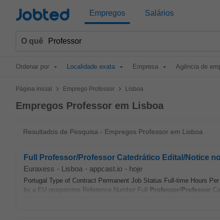
Jobted
Empregos
Salários
O quê
Ordenar por
Localidade exata
Empresa
Agência de em
>
>
Página inicial
Emprego Professor
Lisboa
Empregos Professor em Lisboa
Resultados de Pesquisa - Empregos Professor em Lisboa
Full Professor/Professor Catedrático Edital/Notice n
Euraxess
-
Lisboa
-
appcast.io
-
hoje
Portugal Type of Contract Permanent Job Status Full-time Hours P
by a EU programme Reference Number Full
Professor
/
Professor
Cat