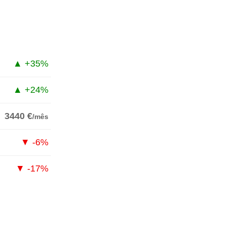
▲ +35%
▲ +24%
3440 €
/mês
▼ -6%
▼ -17%