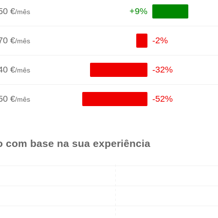
50 €
+9%
/mês
70 €
-2%
/mês
40 €
-32%
/mês
50 €
-52%
/mês
o com base na sua experiência