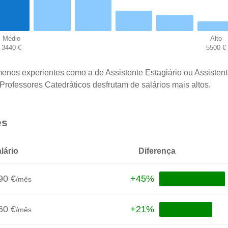
Médio
Alto
3440 €
5500 €
menos experientes como a de Assistente Estagiário ou Assisten
Professores Catedráticos desfrutam de salários mais altos.
es
lário
Diferença
90 €
+45%
/mês
60 €
+21%
/mês