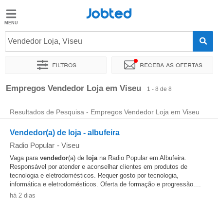
Jobted
Jobted
Empregos
Vendedor Loja, Viseu
Filtros
Receba as ofertas
Salários
Ordenar por
Localidade exata
Empresa
Empregos Vendedor Loja em Viseu
1 - 8 de 8
Resultados de Pesquisa - Empregos Vendedor Loja em Viseu
Vendedor(a) de loja - albufeira
Radio Popular
-
Viseu
Vaga para
vendedor
(a) de
loja
na Radio Popular em Albufeira.
Responsável por atender e aconselhar clientes em produtos de
tecnologia e eletrodomésticos. Requer gosto por tecnologia,
informática e eletrodomésticos. Oferta de formação e progressão....
há 2 dias