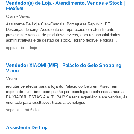
Vendedor(a) de Loja - Atendimento, Vendas e Stock |
Flexível
Clan
-
Viseu
Assistente De
Loja
Clan•Cascais, Portuguese Republic, PT
Descrição do cargo Assistente de
loja
focado em atendimento
presencial e vendas de produtos/serviços, com responsabilidades
administrativas e de gestão de stock. Horário flexível e folgas...
appcast.io
-
hoje
Vendedor XIAOMI (M/F) - Palácio do Gelo Shopping
Viseu
Viseu
recrutar
vendedor
para a
loja
do Palácio do Gelo em Viseu, em
regime de Full Time, com paixão por tecnologia e pela nossa marca!
FÃ XIAOMI, ESTÁS À ALTURA!? Se tens experiência em vendas, és
orientado para resultados, tratas a tecnologia...
sapo.pt
-
há 6 dias
Assistente De Loja