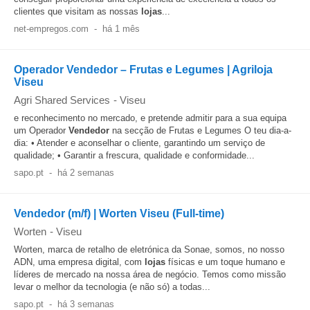
clientes que visitam as nossas
lojas
...
net-empregos.com
-
há 1 mês
Operador Vendedor – Frutas e Legumes | Agriloja
Viseu
Agri Shared Services
-
Viseu
e reconhecimento no mercado, e pretende admitir para a sua equipa
um Operador
Vendedor
na secção de Frutas e Legumes O teu dia-a-
dia: • Atender e aconselhar o cliente, garantindo um serviço de
qualidade; • Garantir a frescura, qualidade e conformidade...
sapo.pt
-
há 2 semanas
Vendedor (m/f) | Worten Viseu (Full-time)
Worten
-
Viseu
Worten, marca de retalho de eletrónica da Sonae, somos, no nosso
ADN, uma empresa digital, com
lojas
físicas e um toque humano e
líderes de mercado na nossa área de negócio. Temos como missão
levar o melhor da tecnologia (e não só) a todas...
sapo.pt
-
há 3 semanas