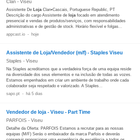
Clan
-
Viseu
Assistente De
Loja
Clan•Cascais, Portuguese Republic, PT
Descrição do cargo Assistente de
loja
focado em atendimento
presencial e vendas de produtos/serviços, com responsabilidades
administrativas e de gestão de stock. Horário flexível e folgas...
appcast.io
-
hoje
Assistente de Loja/Vendedor (m/f) - Staples Viseu
Staples
-
Viseu
Na Staples acreditamos que a verdadeira força de uma equipa reside
na diversidade dos seus elementos e na inclusão de todas as vozes.
Estamos empenhados em criar um ambiente de trabalho onde cada
colaborador seja respeitado e valorizado. A Staples...
sapo.pt
-
há 5 dias
Vendedor de loja - Viseu - Part Time
PARFOIS
-
Viseu
Detalhe da Oferta: PARFOIS Estamos a recrutar para as nossas
equipas (M/F) Serás o embaixador da marca Parfois e deverás
conseguir proporcionar uma experiência de excelência a todos os