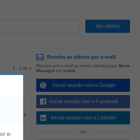
Receba as ofertas por e-mail!
Receba por e-mail as novas ofertas para
Store
1 - 1 de 1
Manager
em
Leiria
Iniciar sessão com o Google
Iniciar sessão com o Facebook
 Action não há
Iniciar sessão com o Linkedin
ou
or e-