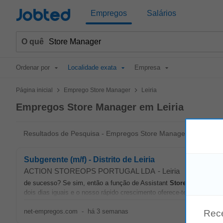
Jobted
Empregos
Salários
O quê
Ordenar por
Localidade exata
Empresa
>
>
Página inicial
Emprego Store Manager
Leiria
Empregos Store Manager em Leiria
Resultados de Pesquisa - Empregos Store Manager em Leiria
Subgerente (m/f) - Distrito de Leiria
ACTION STOREOPS PORTUGAL LDA
-
Leiria
de sucesso? Se sim, então a função de Assistant
Store
Manager
é 
dois dias iguais e o nosso rápido crescimento oferece-te a também 
net-empregos.com
-
há 3 semanas
Rec