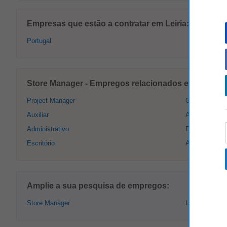
Empresas que estão a contratar em Leiria:
Portugal
Store Manager - Empregos relacionados em Leiria:
Project Manager
Gerente
Auxiliar
Administraçã
Administrativo
Diretor
Escritório
Assistente Ad
Amplie a sua pesquisa de empregos:
Store Manager
Leiria