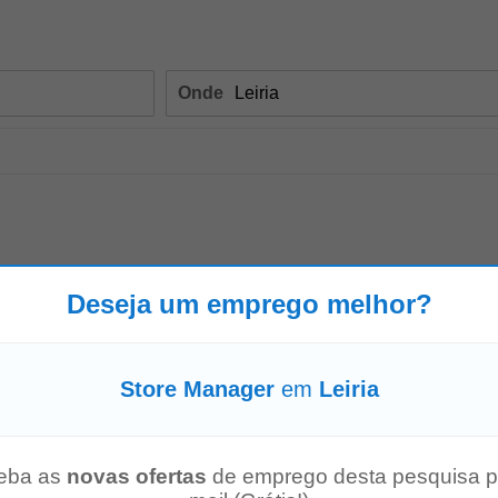
Onde
Deseja um emprego melhor?
Store Manager
em
Leiria
a oportunidade que procuras! Com 150 produtos novos todas as semanas, na
a oportunidade de cresceres…” Trabalha...
Mostre mais
eba as
novas ofertas
de emprego desta pesquisa p