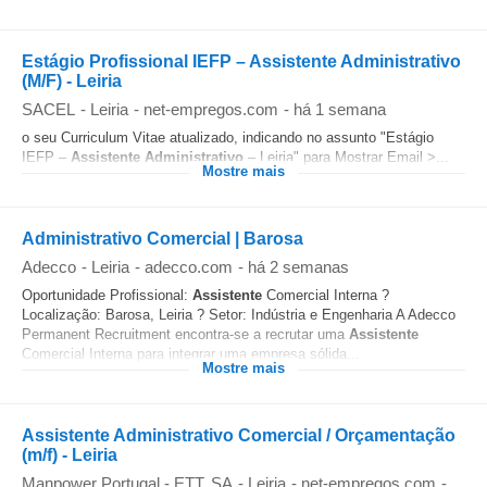
Estágio Profissional IEFP – Assistente Administrativo
(M/F) - Leiria
SACEL
-
Leiria
-
net-empregos.com
-
há 1 semana
o seu Curriculum Vitae atualizado, indicando no assunto "Estágio
IEFP –
Assistente
Administrativo
– Leiria" para Mostrar Email >...
Mostre mais
Administrativo Comercial | Barosa
Adecco
-
Leiria
-
adecco.com
-
há 2 semanas
Oportunidade Profissional:
Assistente
Comercial Interna ?
Localização: Barosa, Leiria ? Setor: Indústria e Engenharia A Adecco
Permanent Recruitment encontra-se a recrutar uma
Assistente
Comercial Interna para integrar uma empresa sólida...
Mostre mais
Assistente Administrativo Comercial / Orçamentação
(m/f) - Leiria
Manpower Portugal - ETT, SA
-
Leiria
-
net-empregos.com
-