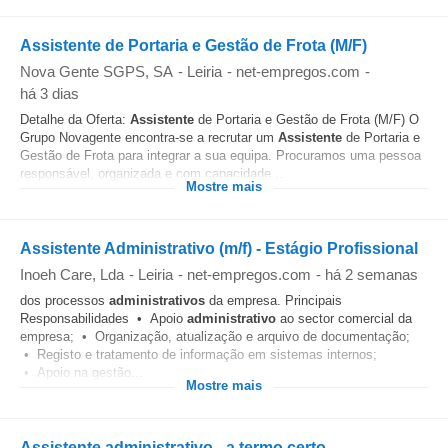
Assistente de Portaria e Gestão de Frota (M/F)
Nova Gente SGPS, SA
-
Leiria
-
net-empregos.com
-
há 3 dias
Detalhe da Oferta:
Assistente
de Portaria e Gestão de Frota (M/F) O
Grupo Novagente encontra-se a recrutar um
Assistente
de Portaria e
Gestão de Frota para integrar a sua equipa. Procuramos uma pessoa
responsável, organizada e com capacidade...
Mostre mais
Assistente Administrativo (m/f) - Estágio Profissional
Inoeh Care, Lda
-
Leiria
-
net-empregos.com
-
há 2 semanas
dos processos
administrativos
da empresa. Principais
Responsabilidades • Apoio
administrativo
ao sector comercial da
empresa; • Organização, atualização e arquivo de documentação;
• Registo e tratamento de informação em sistemas internos;
• Apoio na gestão...
Mostre mais
Assistente administrativo - a termo certo