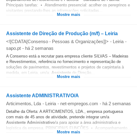
Principais tarefas: • Atendimento presencial: acolher os peregrinos e
visitantes prestando-lhes as informações solicitadas...
Mostre mais
Assistente de Direção de Produção (m/f) – Leiria
<![CDATA[Consenso - Pessoas & Organizações]]>
-
Leiria
-
sapo.pt
-
há 2 semanas
A Consenso está a recrutar para empresa cliente SILVAS – Madeiras
e Revestimentos, referência no fornecimento e representação de
soluções de pavimentos, revestimentos e projetos de carpintaria à
medida, em Leiria, um/a:
Assistente
de Direção...
Mostre mais
Assistente ADMINISTRATIVO/A
Articimentos, Lda
-
Leiria
-
net-empregos.com
-
há 2 semanas
Detalhe da Oferta: A ARTICIMENTOS, LDA., empresa portuguesa
com mais de 45 anos de atividade, pretende integrar um/a
Assistente
Administrativo
/a para apoiar a área administrativa e
logística da empresa. PRINCIPAIS FUNÇÕES • Acompanhamento...
Mostre mais