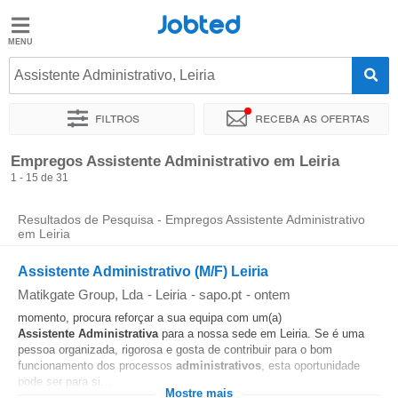
Jobted
Jobted
Empregos
Assistente Administrativo, Leiria
Filtros
Receba as ofertas
Salários
Ordenar por
Localidade exata
Empresa
Agência de empr
Empregos Assistente Administrativo em Leiria
1 - 15 de 31
Resultados de Pesquisa - Empregos Assistente Administrativo
em Leiria
Assistente Administrativo (M/F) Leiria
Matikgate Group, Lda
-
Leiria
-
sapo.pt
-
ontem
momento, procura reforçar a sua equipa com um(a)
Assistente
Administrativa
para a nossa sede em Leiria. Se é uma
pessoa organizada, rigorosa e gosta de contribuir para o bom
funcionamento dos processos
administrativos
, esta oportunidade
pode ser para si...
Mostre mais