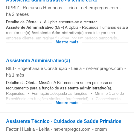
UPBIZ | Recursos Humanos
-
Leiria
-
net-empregos.com
-
há 2 meses
Detalhe da Oferta: • A Upbiz encontra-se a recrutar
Assistente
Administrativo
(M/F) A Upbiz - Recursos Humanos está a
recrutar um(a)
Assistente
Administrativo
(a) para integrar uma
empresa cliente, em regime full-time, por um período temporário...
Mostre mais
Assistente Administrativo(a)
BILT- Engenharia e Construção
-
Leiria
-
net-empregos.com
-
há 1 mês
Detalhe da Oferta: Missão: A Bilt encontra-se em processo de
recrutamento para a função de
assistente
administrativo
(a).
Requisitos: • Formação adequada às funções; • Mínimo 1 ano de
Experiência em funções similares (preferencial); • Conhecimento...
Mostre mais
Assistente Técnico - Cuidados de Saúde Primários
Factor H Leiria
-
Leiria
-
net-empregos.com
-
ontem