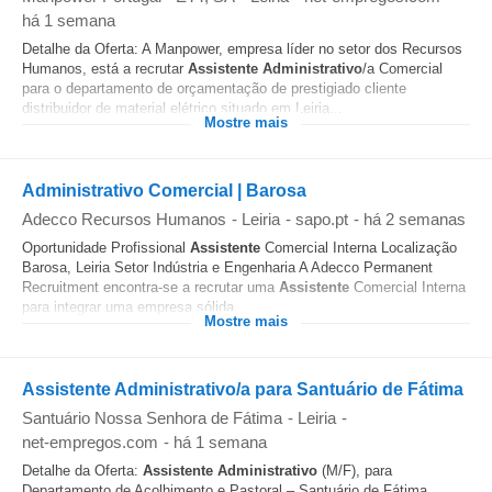
há 1 semana
Detalhe da Oferta: A Manpower, empresa líder no setor dos Recursos
Humanos, está a recrutar
Assistente
Administrativo
/a Comercial
para o departamento de orçamentação de prestigiado cliente
distribuidor de material elétrico situado em Leiria...
Mostre mais
Administrativo Comercial | Barosa
Adecco Recursos Humanos
-
Leiria
-
sapo.pt
-
há 2 semanas
Oportunidade Profissional
Assistente
Comercial Interna Localização
Barosa, Leiria Setor Indústria e Engenharia A Adecco Permanent
Recruitment encontra-se a recrutar uma
Assistente
Comercial Interna
para integrar uma empresa sólida...
Mostre mais
Assistente Administrativo/a para Santuário de Fátima
Santuário Nossa Senhora de Fátima
-
Leiria
-
net-empregos.com
-
há 1 semana
Detalhe da Oferta:
Assistente
Administrativo
(M/F), para
Departamento de Acolhimento e Pastoral – Santuário de Fátima.