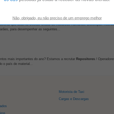
acional que atua na Gestão Global de Recursos Humanos. Descrição: Recru
rães, para desempenhar as seguintes...
entos mais importantes do ano? Estamos a recrutar
Repositores
/ Operadores
o o país de material...
Motorista de Taxi
Cargas e Descargas
sados
iros