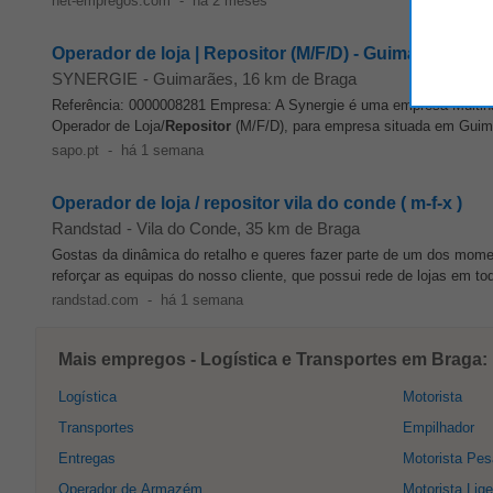
net-empregos.com
-
há 2 meses
Operador de loja | Repositor (M/F/D) - Guimarães
SYNERGIE
-
Guimarães
, 16 km de Braga
Referência: 0000008281 Empresa: A Synergie é uma empresa Multin
Operador de Loja/
Repositor
(M/F/D), para empresa situada em Guima
sapo.pt
-
há 1 semana
Operador de loja / repositor vila do conde ( m-f-x )
Randstad
-
Vila do Conde
, 35 km de Braga
Gostas da dinâmica do retalho e queres fazer parte de um dos mom
reforçar as equipas do nosso cliente, que possui rede de lojas em tod
randstad.com
-
há 1 semana
Mais empregos - Logística e Transportes em Braga:
Logística
Motorista
Transportes
Empilhador
Entregas
Motorista Pe
Operador de Armazém
Motorista Lige