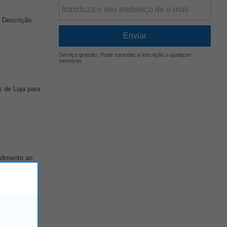
 Descrição:
Serviço gratuito. Pode cancelar a inscrição a qualquer
momento
 de Loja para
ndimento ao
ra
Repositor