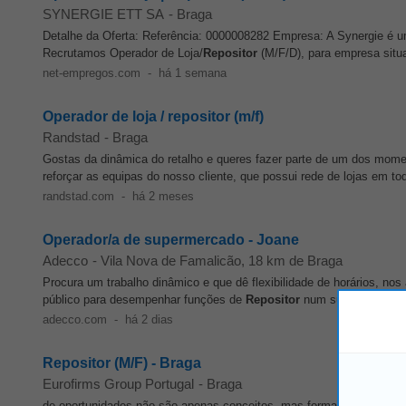
SYNERGIE ETT SA
-
Braga
Detalhe da Oferta: Referência: 0000008282 Empresa: A Synergie é 
Recrutamos Operador de Loja/
Repositor
(M/F/D), para empresa situ
net-empregos.com
-
há 1 semana
Operador de loja / repositor (m/f)
Randstad
-
Braga
Gostas da dinâmica do retalho e queres fazer parte de um dos mom
reforçar as equipas do nosso cliente, que possui rede de lojas em tod
randstad.com
-
há 2 meses
Operador/a de supermercado - Joane
Adecco
-
Vila Nova de Famalicão
, 18 km de Braga
Procura um trabalho dinâmico e que dê flexibilidade de horários, 
público para desempenhar funções de
Repositor
num supermercado c
adecco.com
-
há 2 dias
Repositor (M/F) - Braga
Eurofirms Group Portugal
-
Braga
de oportunidades não são apenas conceitos, mas formas de transfo