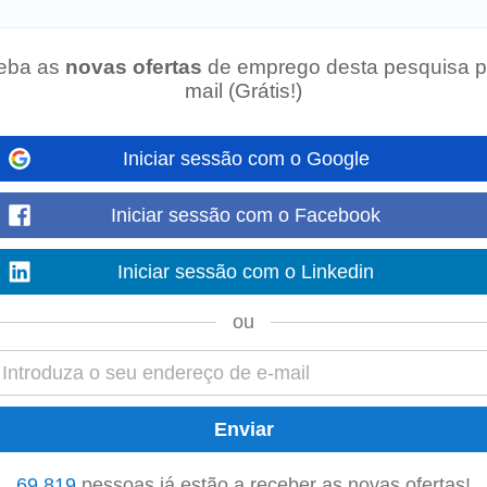
ções: Funções: - Reposição de produto...
eba as
novas ofertas
de emprego desta pesquisa p
mail (Grátis!)
a Função: Procuramos candidatos para reforçar a nossa equipa de Reposição
Iniciar sessão com o Google
crescimento, desempenhando funções...
Iniciar sessão com o Facebook
Iniciar sessão com o Linkedin
resa especializada em gestão de recursos humanos, encontra-se a recrutar
R
 cliente do setor do Retalho...
ou
em
 integrar a nossa equipa numa loja localizada em Braga. Se tens paixão pelo 
 Horário de Trabalho...
69 819
pessoas já estão a receber as novas ofertas!