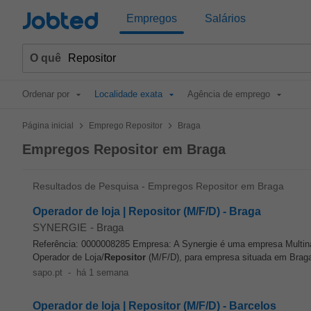
Jobted
Empregos
Salários
O quê
Ordenar por
Localidade exata
Agência de emprego
>
>
Página inicial
Emprego Repositor
Braga
Empregos Repositor em Braga
Resultados de Pesquisa - Empregos Repositor em Braga
Operador de loja | Repositor (M/F/D) - Braga
SYNERGIE
-
Braga
Referência: 0000008285 Empresa: A Synergie é uma empresa Multin
Operador de Loja/
Repositor
(M/F/D), para empresa situada em Braga
sapo.pt
-
há 1 semana
Operador de loja | Repositor (M/F/D) - Barcelos