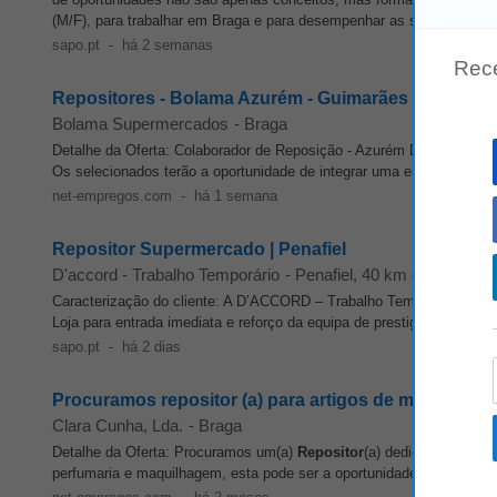
(M/F), para trabalhar em Braga e para desempenhar as seguintes fun
sapo.pt
-
há 2 semanas
Rec
Repositores - Bolama Azurém - Guimarães
Bolama Supermercados
-
Braga
Detalhe da Oferta: Colaborador de Reposição - Azurém Descrição d
Os selecionados terão a oportunidade de integrar uma empresa em 
net-empregos.com
-
há 1 semana
Repositor Supermercado | Penafiel
D'accord - Trabalho Temporário
-
Penafiel
, 40 km de Braga
Caracterização do cliente: A D’ACCORD – Trabalho Temporário, emp
Loja para entrada imediata e reforço da equipa de prestigiada empresa
sapo.pt
-
há 2 dias
Procuramos repositor (a) para artigos de maquilhag
Clara Cunha, Lda.
-
Braga
Detalhe da Oferta: Procuramos um(a)
Repositor
(a) dedicado(a) para
perfumaria e maquilhagem, esta pode ser a oportunidade ideal para ti!