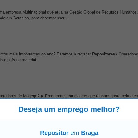
uma empresa Multinacional que atua na Gestão Global de Recursos Humanos.
ada em Barcelos, para desempenhar...
entos mais importantes do ano? Estamos a recrutar
Repositores
/ Operadores
o o país de material...
nos arredores de Mogege? ▶ Procuramos candidatos que tenham gosto pelo ate
om mais de 30 anos de história...
Deseja um emprego melhor?
Repositor
em
Braga
rmar equipas e empresas. Oferta: Uma empresa do Setor do Comércio, procu