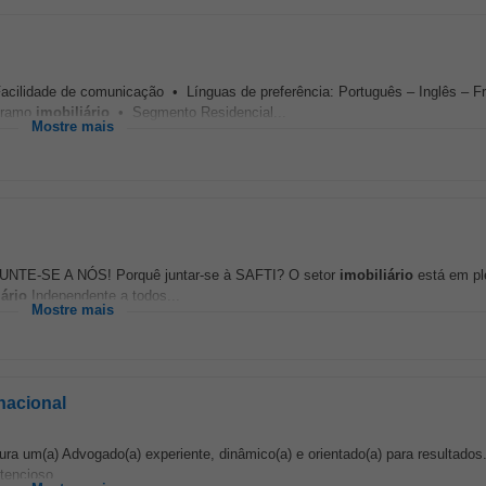
 Facilidade de comunicação • Línguas de preferência: Português – Inglês – F
o ramo
imobiliário
• Segmento Residencial...
Mostre mais
UNTE-SE A NÓS! Porquê juntar-se à SAFTI? O setor
imobiliário
está em pl
iário
Independente a todos...
Mostre mais
nacional
ra um(a) Advogado(a) experiente, dinâmico(a) e orientado(a) para resultados.
tencioso...