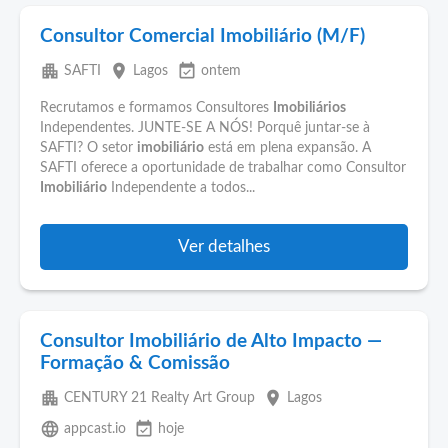
Consultor Comercial Imobiliário (M/F)
apartment
place
event_available
SAFTI
Lagos
ontem
Recrutamos e formamos Consultores
Imobiliários
Independentes. JUNTE-SE A NÓS! Porquê juntar-se à
SAFTI? O setor
imobiliário
está em plena expansão. A
SAFTI oferece a oportunidade de trabalhar como Consultor
Imobiliário
Independente a todos...
Ver detalhes
Consultor Imobiliário de Alto Impacto —
Formação & Comissão
apartment
place
CENTURY 21 Realty Art Group
Lagos
language
event_available
appcast.io
hoje