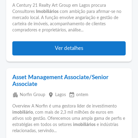
A Century 21 Realty Art Group em Lagos procura
Consultores
Imobiliários
com ambição para afirmar-se no
mercado local. A função envolve angariação e gestão de
carteira de imóveis, acompanhamento de clientes
compradores e proprietários, análise...
Ver detalhes
Asset Management Associate/Senior
Associate
apartment
place
event_available
Norfin Group
Lagos
ontem
Overview A Norfin é uma gestora líder de investimento
imobiliário
, com mais de 2,3 mil milhões de euros em
ativos sob gestão. Oferecemos uma ampla gama de perfis e
estratégias em todos os setores
imobiliários
e indústrias
relacionadas, servindo...