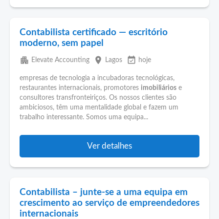
Contabilista certificado — escritório
moderno, sem papel
apartment
place
event_available
Elevate Accounting
Lagos
hoje
empresas de tecnologia a incubadoras tecnológicas,
restaurantes internacionais, promotores
imobiliários
e
consultores transfronteiriços. Os nossos clientes são
ambiciosos, têm uma mentalidade global e fazem um
trabalho interessante. Somos uma equipa...
Ver detalhes
Contabilista – junte-se a uma equipa em
crescimento ao serviço de empreendedores
internacionais