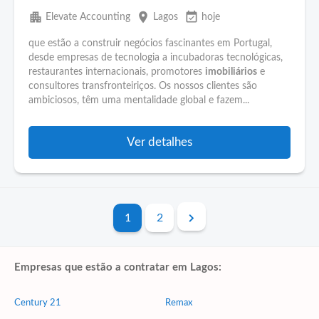
apartment
place
event_available
Elevate Accounting
Lagos
hoje
que estão a construir negócios fascinantes em Portugal,
desde empresas de tecnologia a incubadoras tecnológicas,
restaurantes internacionais, promotores
imobiliários
e
consultores transfronteiriços. Os nossos clientes são
ambiciosos, têm uma mentalidade global e fazem...
Ver detalhes
1
2
Empresas que estão a contratar em Lagos:
Century 21
Remax