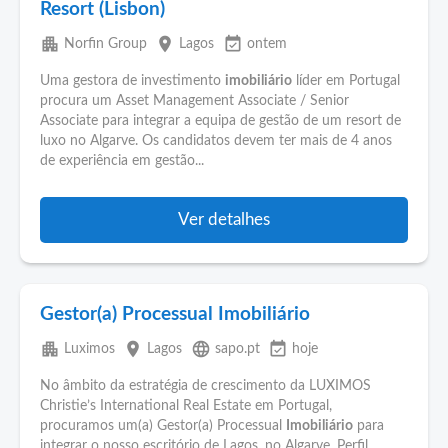
Resort (Lisbon)
apartment
place
event_available
Norfin Group
Lagos
ontem
Uma gestora de investimento
imobiliário
líder em Portugal
procura um Asset Management Associate / Senior
Associate para integrar a equipa de gestão de um resort de
luxo no Algarve. Os candidatos devem ter mais de 4 anos
de experiência em gestão...
Ver detalhes
Gestor(a) Processual Imobiliário
apartment
place
language
event_available
Luximos
Lagos
sapo.pt
hoje
No âmbito da estratégia de crescimento da LUXIMOS
Christie’s International Real Estate em Portugal,
procuramos um(a) Gestor(a) Processual
Imobiliário
para
integrar o nosso escritório de Lagos, no Algarve. Perfil