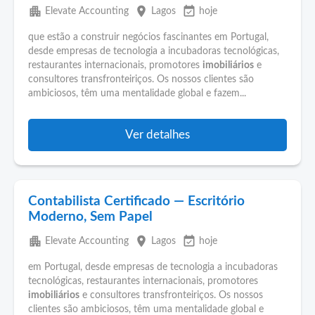
apartment
place
event_available
Elevate Accounting
Lagos
hoje
que estão a construir negócios fascinantes em Portugal,
desde empresas de tecnologia a incubadoras tecnológicas,
restaurantes internacionais, promotores
imobiliários
e
consultores transfronteiriços. Os nossos clientes são
ambiciosos, têm uma mentalidade global e fazem...
Ver detalhes
Contabilista Certificado — Escritório
Moderno, Sem Papel
apartment
place
event_available
Elevate Accounting
Lagos
hoje
em Portugal, desde empresas de tecnologia a incubadoras
tecnológicas, restaurantes internacionais, promotores
imobiliários
e consultores transfronteiriços. Os nossos
clientes são ambiciosos, têm uma mentalidade global e