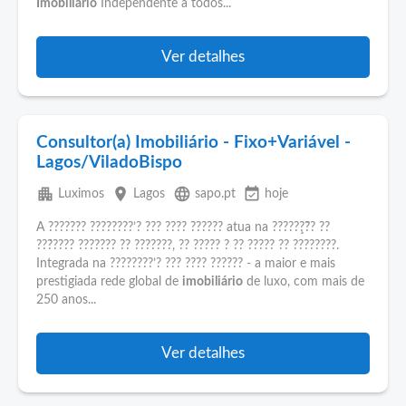
Imobiliário
Independente a todos...
Ver detalhes
Consultor(a) Imobiliário - Fixo+Variável -
Lagos/ViladoBispo
apartment
place
language
event_available
Luximos
Lagos
sapo.pt
hoje
A ??????? ????????’? ??? ???? ?????? atua na ??????̧?̃? ??
???́???? ??????? ?? ???????, ?? ????? ? ?? ????? ?? ????????.
Integrada na ????????’? ??? ???? ?????? - a maior e mais
prestigiada rede global de
imobiliário
de luxo, com mais de
250 anos...
Ver detalhes