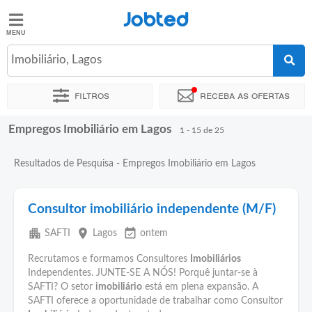
Jobted
Jobted
Empregos
Imobiliário, Lagos
Filtros
Receba as ofertas
Salários
Empregos Imobiliário em Lagos
Ordenar por
Localidade exata
Empresa
1 - 15 de 25
Resultados de Pesquisa - Empregos Imobiliário em Lagos
Consultor imobiliário independente (M/F)
apartment
place
event_available
SAFTI
Lagos
ontem
Recrutamos e formamos Consultores
Imobiliários
Independentes. JUNTE-SE A NÓS! Porquê juntar-se à
SAFTI? O setor
imobiliário
está em plena expansão. A
SAFTI oferece a oportunidade de trabalhar como Consultor