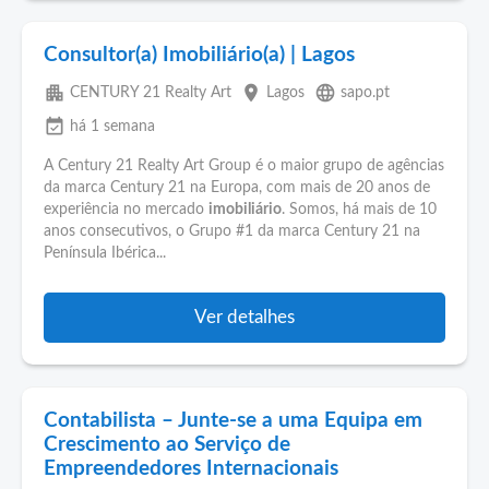
Consultor(a) Imobiliário(a) | Lagos
apartment
place
language
CENTURY 21 Realty Art
Lagos
sapo.pt
event_available
há 1 semana
A Century 21 Realty Art Group é o maior grupo de agências
da marca Century 21 na Europa, com mais de 20 anos de
experiência no mercado
imobiliário
. Somos, há mais de 10
anos consecutivos, o Grupo #1 da marca Century 21 na
Península Ibérica...
Ver detalhes
Contabilista – Junte-se a uma Equipa em
Crescimento ao Serviço de
Empreendedores Internacionais