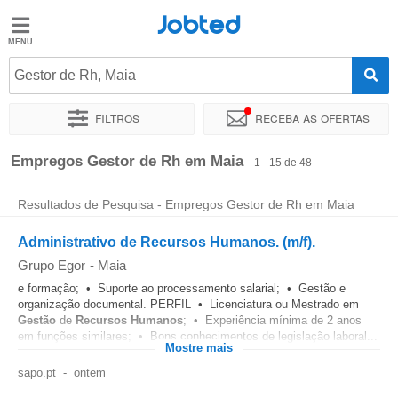
Jobted
Jobted
Empregos
Gestor de Rh, Maia
Filtros
Receba as ofertas
Salários
Ordenar por
Localidade exata
Empresa
Agência de empr
Empregos Gestor de Rh em Maia
1 - 15 de 48
Resultados de Pesquisa - Empregos Gestor de Rh em Maia
Administrativo de Recursos Humanos. (m/f).
Grupo Egor
-
Maia
e formação; • Suporte ao processamento salarial; • Gestão e
organização documental. PERFIL • Licenciatura ou Mestrado em
Gestão
de
Recursos Humanos
; • Experiência mínima de 2 anos
em funções similares; • Bons conhecimentos de legislação laboral...
Mostre mais
sapo.pt
-
ontem