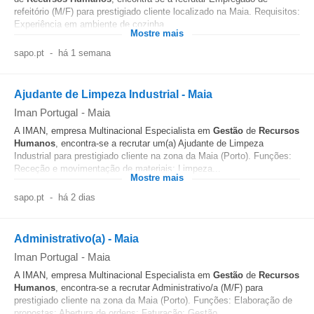
refeitório (M/F) para prestigiado cliente localizado na Maia. Requisitos:
Experiência em ambiente de cozinha...
Mostre mais
sapo.pt
-
há 1 semana
Ajudante de Limpeza Industrial - Maia
Iman Portugal
-
Maia
A IMAN, empresa Multinacional Especialista em
Gestão
de
Recursos
Humanos
, encontra-se a recrutar um(a) Ajudante de Limpeza
Industrial para prestigiado cliente na zona da Maia (Porto). Funções:
Receção e movimentação de materiais; Limpeza...
Mostre mais
sapo.pt
-
há 2 dias
Administrativo(a) - Maia
Iman Portugal
-
Maia
A IMAN, empresa Multinacional Especialista em
Gestão
de
Recursos
Humanos
, encontra-se a recrutar Administrativo/a (M/F) para
prestigiado cliente na zona da Maia (Porto). Funções: Elaboração de
propostas; Abertura de ordens; Faturação; Gestão...