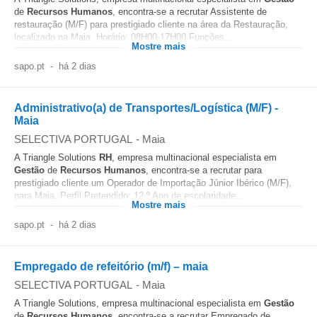
de
Recursos Humanos
, encontra-se a recrutar Assistente de
restauração (M/F) para prestigiado cliente na área da Restauração,
localizado na Maia. Horário: 08H00-17H00 Funções...
Mostre mais
sapo.pt
-
há 2 dias
Administrativo(a) de Transportes/Logística (M/F) -
Maia
SELECTIVA PORTUGAL
-
Maia
A Triangle Solutions
RH
, empresa multinacional especialista em
Gestão
de
Recursos Humanos
, encontra-se a recrutar para
prestigiado cliente um Operador de Importação Júnior Ibérico (M/F),
para Maia. Perfil Pretendido: 12.º Ano de escolaridade...
Mostre mais
sapo.pt
-
há 2 dias
Empregado de refeitório (m/f) – maia
SELECTIVA PORTUGAL
-
Maia
A Triangle Solutions, empresa multinacional especialista em
Gestão
de
Recursos Humanos
, encontra-se a recrutar Empregado de