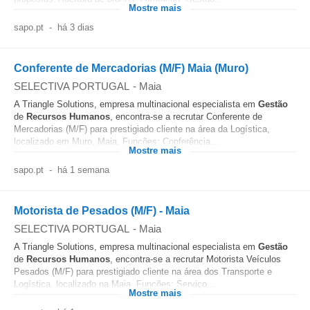
Mostre mais
sapo.pt
-
há 3 dias
Conferente de Mercadorias (M/F) Maia (Muro)
SELECTIVA PORTUGAL
-
Maia
A Triangle Solutions, empresa multinacional especialista em
Gestão
de
Recursos Humanos
, encontra-se a recrutar Conferente de
Mercadorias (M/F) para prestigiado cliente na área da Logística,
localizado em Muro, Maia. Funções: Conferência...
Mostre mais
sapo.pt
-
há 1 semana
Motorista de Pesados (M/F) - Maia
SELECTIVA PORTUGAL
-
Maia
A Triangle Solutions, empresa multinacional especialista em
Gestão
de
Recursos Humanos
, encontra-se a recrutar Motorista Veículos
Pesados (M/F) para prestigiado cliente na área dos Transporte e
Logística, localizado na Maia. Funções: Serviço...
Mostre mais