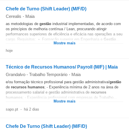
Chefe de Turno (Shift Leader) (M/F/D)
Cerealis
-
Maia
as metodologias de
gestão
industrial implementadas, de acordo com
os princípios de melhoria contínua / Lean, procurando atingir
performances superiores de eficiência e eficácia nas operações a seu
cargo. Requisitos: • Formação superior em Engenharia e
Gestão
...
Mostre mais
hoje
Técnico de Recursos Humanos/ Payroll (M/F) | Maia
Grandalvo - Trabalho Temporário
-
Maia
e/ou formação técnico profissional para gestão administrativa/
gestão
de
recursos humanos
; - Experiência mínima de 2 anos na área de
processamento salarial e gestão administrativa de
recursos
humanos
; - Experiência profissional com empresas de Trabalho...
Mostre mais
sapo.pt
-
há 2 dias
Chefe De Turno (Shift Leader) (M/F/D)