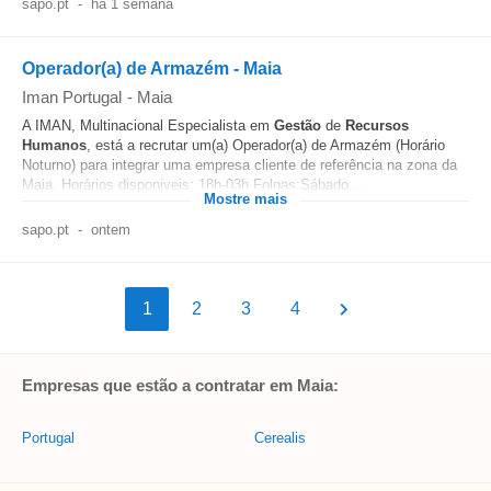
sapo.pt
-
há 1 semana
Operador(a) de Armazém - Maia
Iman Portugal
-
Maia
A IMAN, Multinacional Especialista em
Gestão
de
Recursos
Humanos
, está a recrutar um(a) Operador(a) de Armazém (Horário
Noturno) para integrar uma empresa cliente de referência na zona da
Maia. Horários disponiveis: 18h-03h Folgas:Sábado...
Mostre mais
sapo.pt
-
ontem
1
2
3
4
Empresas que estão a contratar em Maia:
Portugal
Cerealis