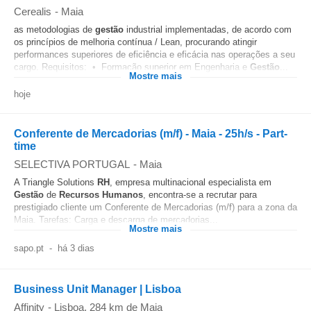
Cerealis
-
Maia
as metodologias de
gestão
industrial implementadas, de acordo com
os princípios de melhoria contínua / Lean, procurando atingir
performances superiores de eficiência e eficácia nas operações a seu
cargo. Requisitos: • Formação superior em Engenharia e
Gestão
...
Mostre mais
hoje
Conferente de Mercadorias (m/f) - Maia - 25h/s - Part-
time
SELECTIVA PORTUGAL
-
Maia
A Triangle Solutions
RH
, empresa multinacional especialista em
Gestão
de
Recursos Humanos
, encontra-se a recrutar para
prestigiado cliente um Conferente de Mercadorias (m/f) para a zona da
Maia. Tarefas: Carga e descarga de mercadorias...
Mostre mais
sapo.pt
-
há 3 dias
Business Unit Manager | Lisboa
Affinity
-
Lisboa
, 284 km de Maia