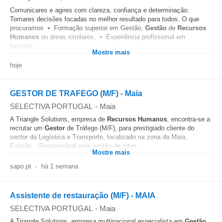
Comunicares e agires com clareza, confiança e determinação.
Tomares decisões focadas no melhor resultado para todos. O que
procuramos • Formação superior em Gestão,
Gestão
de
Recursos
Humanos
ou áreas similares; • Experiência profissional em
funções...
Mostre mais
hoje
GESTOR DE TRAFEGO (M/F) - Maia
SELECTIVA PORTUGAL
-
Maia
A Triangle Solutions, empresa de
Recursos Humanos
, encontra-se a
recrutar um
Gestor
de Tráfego (M/F), para prestigiado cliente do
sector da Logística e Transporte, localizado na zona da Maia.
Função: - Responsável pela gestão de rotas...
Mostre mais
sapo.pt
-
há 1 semana
Assistente de restauração (M/F) - MAIA
SELECTIVA PORTUGAL
-
Maia
A Triangle Solutions, empresa multinacional especialista em
Gestão