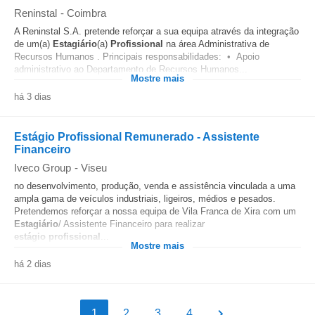
Reninstal
-
Coimbra
A Reninstal S.A. pretende reforçar a sua equipa através da integração
de um(a)
Estagiário
(a)
Profissional
na área Administrativa de
Recursos Humanos . Principais responsabilidades: • Apoio
administrativo ao Departamento de Recursos Humanos...
Mostre mais
há 3 dias
Estágio Profissional Remunerado - Assistente
Financeiro
Iveco Group
-
Viseu
no desenvolvimento, produção, venda e assistência vinculada a uma
ampla gama de veículos industriais, ligeiros, médios e pesados.
Pretendemos reforçar a nossa equipa de Vila Franca de Xira com um
Estagiário
/ Assistente Financeiro para realizar
estágio
profissional
...
Mostre mais
há 2 dias
1
2
3
4