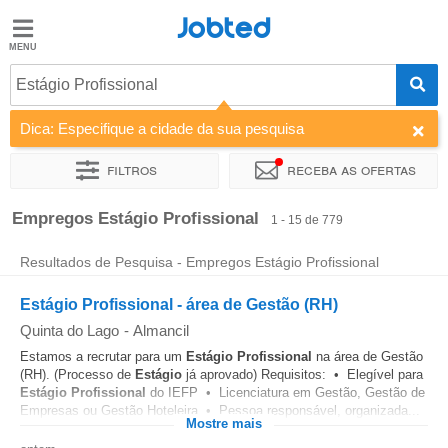
Jobted
Jobted
Empregos
Estágio Profissional
Dica: Especifique a cidade da sua pesquisa
Salários
Filtros
Receba as ofertas
Ordenar por
Empresa
Agência de emprego
Tipo de contr
Empregos Estágio Profissional
1 - 15 de 779
Resultados de Pesquisa - Empregos Estágio Profissional
Estágio Profissional - área de Gestão (RH)
Quinta do Lago
-
Almancil
Estamos a recrutar para um
Estágio
Profissional
na área de Gestão
(RH). (Processo de
Estágio
já aprovado) Requisitos: • Elegível para
Estágio
Profissional
do IEFP • Licenciatura em Gestão, Gestão de
Empresas ou Gestão Hoteleira • Pessoa responsável, organizada...
Mostre mais