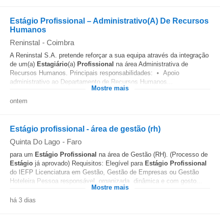
Estágio Profissional – Administrativo(A) De Recursos
Humanos
Reninstal
-
Coimbra
A Reninstal S.A. pretende reforçar a sua equipa através da integração
de um(a)
Estagiário
(a)
Profissional
na área Administrativa de
Recursos Humanos. Principais responsabilidades: • Apoio
administrativo ao Departamento de Recursos Humanos...
Mostre mais
ontem
Estágio profissional - área de gestão (rh)
Quinta Do Lago
-
Faro
para um
Estágio
Profissional
na área de Gestão (RH). (Processo de
Estágio
já aprovado) Requisitos: Elegível para
Estágio
Profissional
do IEFP Licenciatura em Gestão, Gestão de Empresas ou Gestão
Hoteleira Pessoa responsável, organizada, dinâmica e com gosto...
Mostre mais
há 3 dias