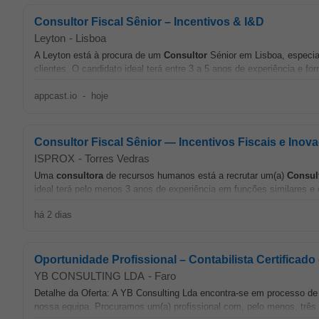
Consultor Fiscal Sênior – Incentivos & I&D
Leyton
-
Lisboa
A Leyton está à procura de um
Consultor
Sénior em Lisboa, especial
clientes. O candidato ideal terá entre 3 a 5 anos de experiência e f
appcast.io
-
hoje
Consultor Fiscal Sênior — Incentivos Fiscais e Inov
ISPROX
-
Torres Vedras
Uma
consultora
de recursos humanos está a recrutar um(a)
Consul
ideal terá pelo menos 3 anos de experiência em funções similares e 
há 2 dias
Oportunidade Profissional – Contabilista Certificado 
YB CONSULTING LDA
-
Faro
Detalhe da Oferta: A YB Consulting Lda encontra-se em processo de 
nossa equipa. Procuramos um(a) profissional com, pelo menos, três 