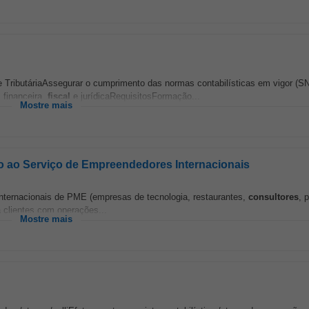
e TributáriaAssegurar o cumprimento das normas contabilísticas em vigor (
 financeira,
fiscal
e jurídicaRequisitosFormação...
Mostre mais
to ao Serviço de Empreendedores Internacionais
 internacionais de PME (empresas de tecnologia, restaurantes,
consultores
, 
 clientes com operações...
Mostre mais