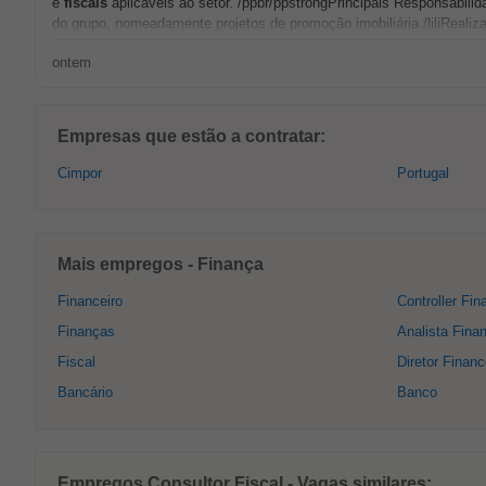
e
fiscais
aplicáveis ao setor. /ppbr/ppstrongPrincipais Responsabilid
do grupo, nomeadamente projetos de promoção imobiliária /liliRealiz
ontem
Empresas que estão a contratar:
Cimpor
Portugal
Mais empregos - Finança
Financeiro
Controller Fin
Finanças
Analista Finan
Fiscal
Diretor Financ
Bancário
Banco
Empregos Consultor Fiscal - Vagas similares: