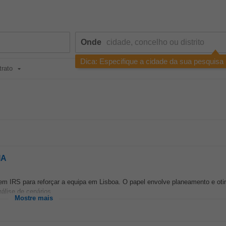
Onde
Dica: Especifique a cidade da sua pesquisa
trato
IA
em IRS para reforçar a equipa em Lisboa. O papel envolve planeamento e ot
álise de cenários...
Mostre mais