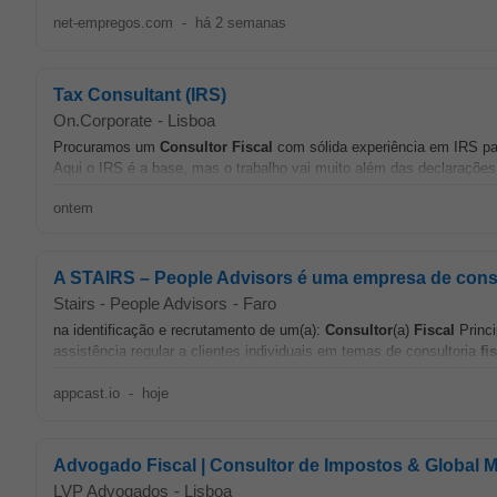
net-empregos.com
-
há 2 semanas
Tax Consultant (IRS)
On.Corporate
-
Lisboa
Procuramos um
Consultor
Fiscal
com sólida experiência em IRS par
Aqui o IRS é a base, mas o trabalho vai muito além das declarações. 
ontem
A STAIRS – People Advisors é uma empresa de consul
Stairs - People Advisors
-
Faro
na identificação e recrutamento de um(a):
Consultor
(a)
Fiscal
Princi
assistência regular a clientes individuais em temas de consultoria
fi
appcast.io
-
hoje
Advogado Fiscal | Consultor de Impostos & Global Mo
LVP Advogados
-
Lisboa