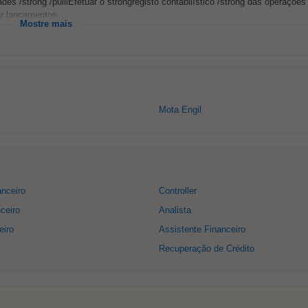
ades /strong /pulliEfetuar o strongregisto contabilístico /strong das operaçõ
ar lançamentos...
Mostre mais
Mota Engil
anceiro
Controller
ceiro
Analista
eiro
Assistente Financeiro
Recuperação de Crédito