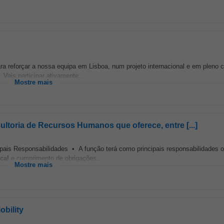
a reforçar a nossa equipa em Lisboa, num projeto internacional e em pleno 
Vais participar ativamente...
Mostre mais
toria de Recursos Humanos que oferece, entre [...]
pais Responsabilidades • A função terá como principais responsabilidades o
scal
e cumprimento de obrigações...
Mostre mais
bility