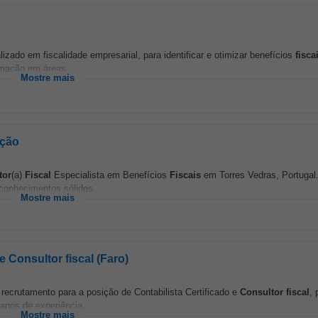
izado em fiscalidade empresarial, para identificar e otimizar benefícios
fisca
ormação em áreas...
Mostre mais
ação
tor
(a)
Fiscal
Especialista em Benefícios
Fiscais
em Torres Vedras, Portugal
conhecimentos sólidos...
Mostre mais
e Consultor fiscal (Faro)
recrutamento para a posição de Contabilista Certificado e
Consultor
fiscal
, 
anos de experiência...
Mostre mais