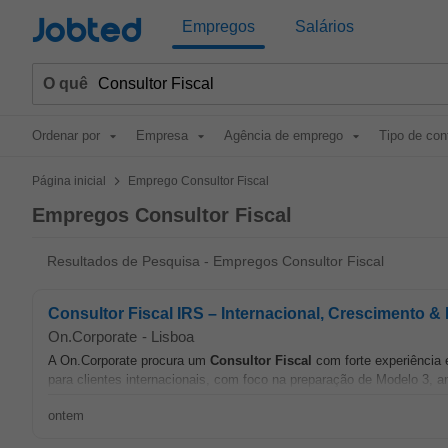
Jobted
Empregos
Salários
O quê
Ordenar por
Empresa
Agência de emprego
Tipo de con
>
Página inicial
Emprego Consultor Fiscal
Empregos Consultor Fiscal
Resultados de Pesquisa - Empregos Consultor Fiscal
Consultor Fiscal IRS – Internacional, Crescimento & 
On.Corporate
-
Lisboa
A On.Corporate procura um
Consultor
Fiscal
com forte experiência 
para clientes internacionais, com foco na preparação de Modelo 3, an
ontem