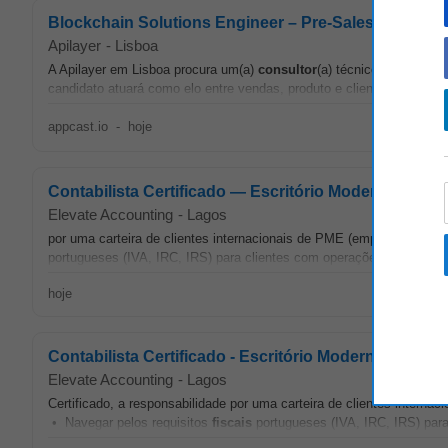
Blockchain Solutions Engineer – Pre-Sales & Integra
Apilayer
-
Lisboa
A Apilayer em Lisboa procura um(a)
consultor
(a) técnico(a) para a
candidato atuará como elo entre vendas, produto e clientes, contribu
appcast.io
-
hoje
Contabilista Certificado — Escritório Moderno, Sem 
Elevate Accounting
-
Lagos
por uma carteira de clientes internacionais de PME (empresas de tec
portugueses (IVA, IRC, IRS) para clientes com operações transfront
hoje
Contabilista Certificado - Escritório Moderno, Sem P
Elevate Accounting
-
Lagos
Certificado, a responsabilidade por uma carteira de clientes intern
• Navegar pelos requisitos
fiscais
portugueses (IVA, IRC, IRS) para 