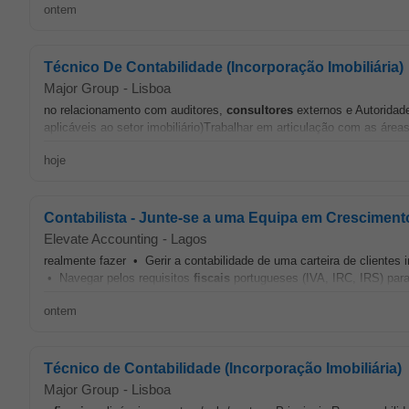
ontem
Técnico De Contabilidade (Incorporação Imobiliária)
Major Group
-
Lisboa
no relacionamento com auditores,
consultores
externos e Autoridad
aplicáveis ao setor imobiliário)Trabalhar em articulação com as áreas
hoje
Contabilista - Junte-se a uma Equipa em Crescimen
Elevate Accounting
-
Lagos
realmente fazer • Gerir a contabilidade de uma carteira de clientes
• Navegar pelos requisitos
fiscais
portugueses (IVA, IRC, IRS) para
ontem
Técnico de Contabilidade (Incorporação Imobiliária)
Major Group
-
Lisboa