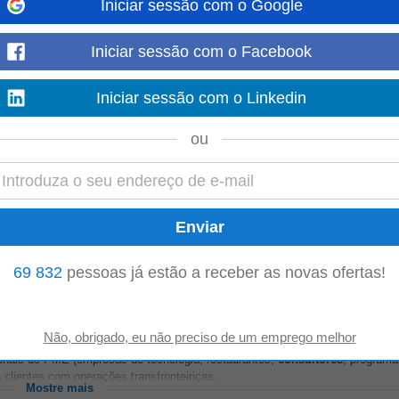
Iniciar sessão com o Google
tion
Iniciar sessão com o Facebook
poiar as equipas de vendas globais com soluções de tecnologia
fiscal
e confor
indo para a descoberta...
Mostre mais
Iniciar sessão com o Linkedin
ou
Papel
nologia, restaurantes,
consultores
, programadores)Navegar pelos requisitos
eiriçasPreparar e submeter demonstrações...
Mostre mais
69 832
pessoas já estão a receber as novas ofertas!
apel
acionais de PME (empresas de tecnologia, restaurantes,
consultores
, programa
clientes com operações transfronteiriças...
Mostre mais