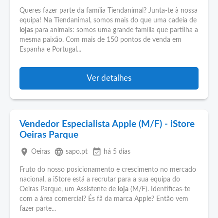
Queres fazer parte da família Tiendanimal? Junta-te à nossa
equipa! Na Tiendanimal, somos mais do que uma cadeia de
lojas
para animais: somos uma grande família que partilha a
mesma paixão. Com mais de 150 pontos de venda em
Espanha e Portugal...
Ver detalhes
Vendedor Especialista Apple (M/F) - iStore
Oeiras Parque
place
language
event_available
Oeiras
sapo.pt
há 5 dias
Fruto do nosso posicionamento e crescimento no mercado
nacional, a iStore está a recrutar para a sua equipa do
Oeiras Parque, um Assistente de
loja
(M/F). Identificas-te
com a área comercial? És fã da marca Apple? Então vem
fazer parte...