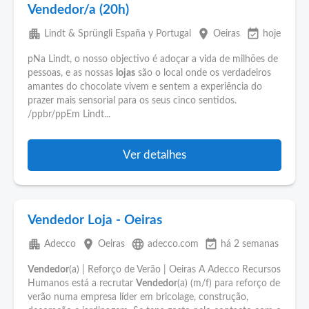
Vendedor/a (20h)
apartment
place
event_available
Lindt & Sprüngli España y Portugal
Oeiras
hoje
pNa Lindt, o nosso objectivo é adoçar a vida de milhões de
pessoas, e as nossas
lojas
são o local onde os verdadeiros
amantes do chocolate vivem e sentem a experiência do
prazer mais sensorial para os seus cinco sentidos.
/ppbr/ppEm Lindt...
Ver detalhes
Vendedor Loja - Oeiras
apartment
place
language
event_available
Adecco
Oeiras
adecco.com
há 2 semanas
Vendedor
(a) | Reforço de Verão | Oeiras A Adecco Recursos
Humanos está a recrutar
Vendedor
(a) (m/f) para reforço de
verão numa empresa líder em bricolage, construção,