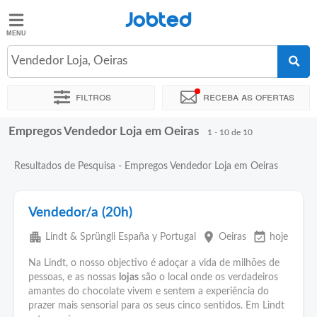
Jobted
Jobted
Empregos
Vendedor Loja, Oeiras
Filtros
Receba as ofertas
Salários
Empregos Vendedor Loja em Oeiras
Ordenar por
Localidade exata
Empresa
Agência de empre
1 - 10 de 10
Resultados de Pesquisa - Empregos Vendedor Loja em Oeiras
Vendedor/a (20h)
apartment
place
event_available
Lindt & Sprüngli España y Portugal
Oeiras
hoje
Na Lindt, o nosso objectivo é adoçar a vida de milhões de
pessoas, e as nossas
lojas
são o local onde os verdadeiros
amantes do chocolate vivem e sentem a experiência do
prazer mais sensorial para os seus cinco sentidos. Em Lindt