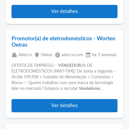
Ver detalhes
Promotor(a) de eletrodomésticos - Worten
Oeiras
apartment
place
language
event_available
Adecco
Oeiras
adecco.com
há 3 semanas
OFERTA DE EMPREGO –
VENDEDOR
(A) DE
ELETRODOMÉSTICOS (PART-TIME) De Sexta a Segunda –
6h/dia 599,95€ + Subsídio de Alimentação + Comissões +
Bónus ✨ Queres trabalhar com uma marca de tecnologia
líder no mercado? Estamos a recrutar
Vendedores
...
Ver detalhes