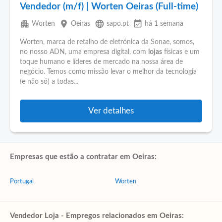
Vendedor (m/f) | Worten Oeiras (Full-time)
apartment
place
language
event_available
Worten
Oeiras
sapo.pt
há 1 semana
Worten, marca de retalho de eletrónica da Sonae, somos,
no nosso ADN, uma empresa digital, com
lojas
físicas e um
toque humano e líderes de mercado na nossa área de
negócio. Temos como missão levar o melhor da tecnologia
(e não só) a todas...
Ver detalhes
Empresas que estão a contratar em Oeiras:
Portugal
Worten
Vendedor Loja - Empregos relacionados em Oeiras: