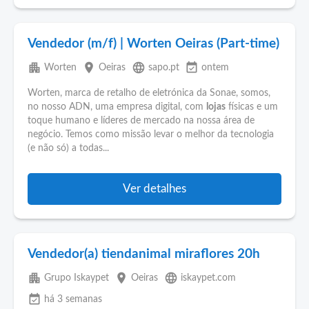
Vendedor (m/f) | Worten Oeiras (Part-time)
apartment
place
language
event_available
Worten
Oeiras
sapo.pt
ontem
Worten, marca de retalho de eletrónica da Sonae, somos,
no nosso ADN, uma empresa digital, com
lojas
físicas e um
toque humano e líderes de mercado na nossa área de
negócio. Temos como missão levar o melhor da tecnologia
(e não só) a todas...
Ver detalhes
Vendedor(a) tiendanimal miraflores 20h
apartment
place
language
Grupo Iskaypet
Oeiras
iskaypet.com
event_available
há 3 semanas