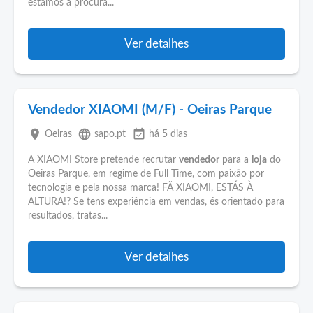
estamos à procura...
Ver detalhes
Vendedor XIAOMI (M/F) - Oeiras Parque
place
language
event_available
Oeiras
sapo.pt
há 5 dias
A XIAOMI Store pretende recrutar
vendedor
para a
loja
do
Oeiras Parque, em regime de Full Time, com paixão por
tecnologia e pela nossa marca! FÃ XIAOMI, ESTÁS À
ALTURA!? Se tens experiência em vendas, és orientado para
resultados, tratas...
Ver detalhes