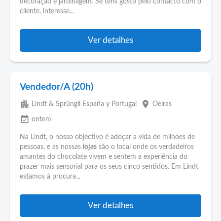
decoração e jardinagem. Se tens gosto pelo contacto com o
cliente, interesse...
Ver detalhes
Vendedor/A (20h)
apartment
place
Lindt & Sprüngli España y Portugal
Oeiras
event_available
ontem
Na Lindt, o nosso objectivo é adoçar a vida de milhões de
pessoas, e as nossas
lojas
são o local onde os verdadeiros
amantes do chocolate vivem e sentem a experiência do
prazer mais sensorial para os seus cinco sentidos. Em Lindt
estamos à procura...
Ver detalhes