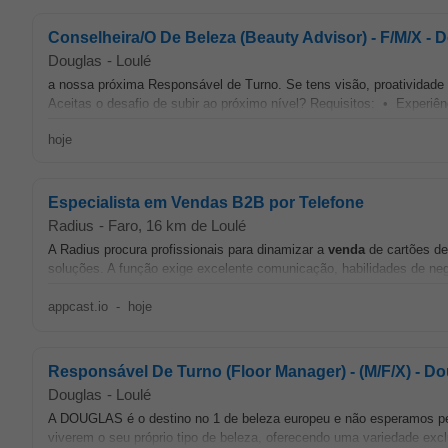
Conselheira/O De Beleza (Beauty Advisor) - F/M/X - 
Douglas
-
Loulé
a nossa próxima Responsável de Turno. Se tens visão, proatividade e 
Aceitas o desafio de subir ao próximo nível? Requisitos: • Experiê
hoje
Especialista em Vendas B2B por Telefone
Radius
-
Faro
, 16 km de Loulé
A Radius procura profissionais para dinamizar a
venda
de cartões de
soluções. A função exige excelente comunicação, habilidades de neg
appcast.io
-
hoje
Responsável De Turno (Floor Manager) - (M/F/X) - D
Douglas
-
Loulé
A DOUGLAS é o destino no 1 de beleza europeu e não esperamos p
viverem o seu próprio tipo de beleza, oferecendo uma variedade exc