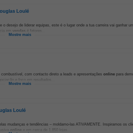
Douglas Loulé
o desejo de liderar equipas, este é o lugar onde a tua carreira vai ganhar u
ncia em
vendas
é fatores...
Mostre mais
 combustível, com contacto direto a leads e apresentações
online
para demo
ociação e foco em resultados...
Mostre mais
ouglas Loulé
elas mudanças e tendências – moldamo-las ATIVAMENTE. Inspiramos os cli
lusiva
online
e em cerca de 1.850 lojas...