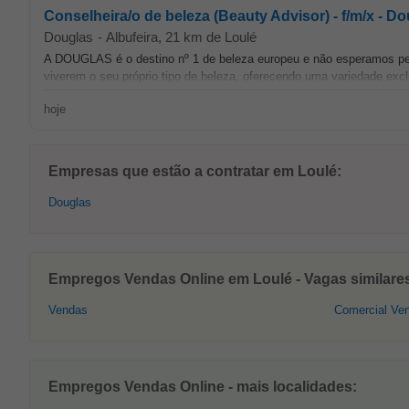
Conselheira/o de beleza (Beauty Advisor) - f/m/x - Do
Douglas
-
Albufeira
, 21 km de Loulé
A DOUGLAS é o destino nº 1 de beleza europeu e não esperamos p
viverem o seu próprio tipo de beleza, oferecendo uma variedade exc
hoje
Empresas que estão a contratar em Loulé:
Douglas
Empregos Vendas Online em Loulé - Vagas similare
Vendas
Comercial Ve
Empregos Vendas Online - mais localidades: