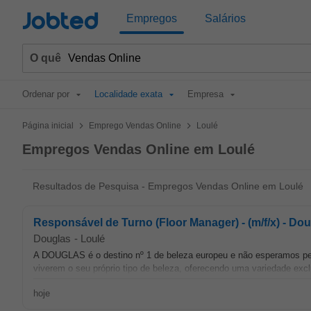
Jobted
Empregos
Salários
O quê
Ordenar por
Localidade exata
Empresa
>
>
Página inicial
Emprego Vendas Online
Loulé
Empregos Vendas Online em Loulé
Resultados de Pesquisa - Empregos Vendas Online em Loulé
Responsável de Turno (Floor Manager) - (m/f/x) - Do
Douglas
-
Loulé
A DOUGLAS é o destino nº 1 de beleza europeu e não esperamos p
viverem o seu próprio tipo de beleza, oferecendo uma variedade exc
hoje