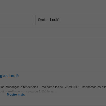
Onde
uglas Loulé
elas mudanças e tendências – moldamo-las ATIVAMENTE. Inspiramos os clie
lusiva
online
e em cerca de 1.850 lojas...
Mostre mais