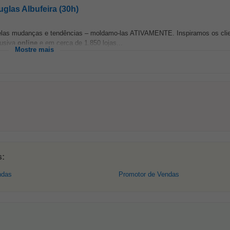
uglas Albufeira (30h)
elas mudanças e tendências – moldamo-las ATIVAMENTE. Inspiramos os clie
lusiva
online
e em cerca de 1.850 lojas...
Mostre mais
s:
ndas
Promotor de Vendas