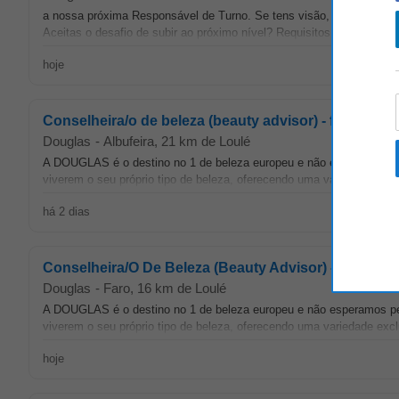
a nossa próxima Responsável de Turno. Se tens visão, proatividade e 
Aceitas o desafio de subir ao próximo nível? Requisitos: • Experiê
hoje
Conselheira/o de beleza (beauty advisor) - f/m/x - dou
Douglas
-
Albufeira
, 21 km de Loulé
A DOUGLAS é o destino no 1 de beleza europeu e não esperamos p
viverem o seu próprio tipo de beleza, oferecendo uma variedade exc
há 2 dias
Conselheira/O De Beleza (Beauty Advisor) - F/M/X - 
Douglas
-
Faro
, 16 km de Loulé
A DOUGLAS é o destino no 1 de beleza europeu e não esperamos p
viverem o seu próprio tipo de beleza, oferecendo uma variedade exc
hoje