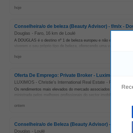
hoje
Conselheira/o de beleza (Beauty Advisor) - f/m/x - D
Douglas
-
Faro
, 16 km de Loulé
A DOUGLAS é o destino nº 1 de beleza europeu e não esperamos p
viverem o seu próprio tipo de beleza, oferecendo uma variedade exc
hoje
Oferta De Emprego: Private Broker - Luximos Christie 
LUXIMOS - Christie's International Real Estate
-
Faro
, 16 km
Rec
Os rendimentos mais elevados do mercado associados ao desempenho 
ministrada pelos melhores profissionais do sector imobiliário na red
ontem
Conselheira/o de Beleza (Beauty Advisor) - f/m/x - D
Douglas
-
Loulé