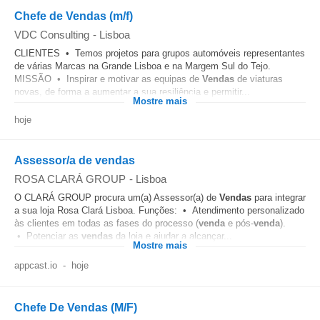
Chefe de Vendas (m/f)
VDC Consulting
-
Lisboa
CLIENTES • Temos projetos para grupos automóveis representantes
de várias Marcas na Grande Lisboa e na Margem Sul do Tejo.
MISSÃO • Inspirar e motivar as equipas de
Vendas
de viaturas
novas, de forma a aumentar a sua resiliência e permitir...
Mostre mais
hoje
Assessor/a de vendas
ROSA CLARÁ GROUP
-
Lisboa
O CLARÁ GROUP procura um(a) Assessor(a) de
Vendas
para integrar
a sua loja Rosa Clará Lisboa. Funções: • Atendimento personalizado
às clientes em todas as fases do processo (
venda
e pós-
venda
).
• Potenciar as
vendas
da loja e ajudar a alcançar...
Mostre mais
appcast.io
-
hoje
Chefe De Vendas (M/F)