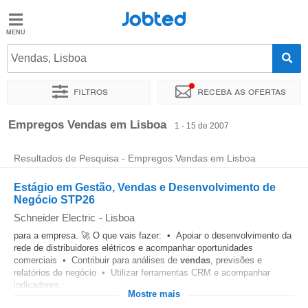
Jobted
Jobted
Empregos
Vendas, Lisboa
Filtros
Receba as ofertas
Salários
Ordenar por
Localidade exata
Empresa
Agência de empr
Empregos Vendas em Lisboa
1 - 15 de 2007
Resultados de Pesquisa - Empregos Vendas em Lisboa
Estágio em Gestão, Vendas e Desenvolvimento de
Negócio STP26
Schneider Electric
-
Lisboa
para a empresa. 🚀 O que vais fazer: • Apoiar o desenvolvimento da
rede de distribuidores elétricos e acompanhar oportunidades
comerciais • Contribuir para análises de
vendas
, previsões e
relatórios de negócio • Utilizar ferramentas CRM e acompanhar
indicadores...
Mostre mais