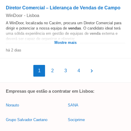
Diretor Comercial – Liderança de Vendas de Campo
WinDoor
-
Lisboa
A WinDoor, localizada no Cacém, procura um Diretor Comercial para
dirigir e potenciar a nossa equipa de
vendas
. O candidato ideal terá
uma sólida experiência em gestão de equipas de
venda
externa e
deverá ser capaz de organizar e planejar...
Mostre mais
há 2 dias
1
2
3
4
Empresas que estão a contratar em Lisboa:
Norauto
SANA
Grupo Salvador Caetano
Sociprime