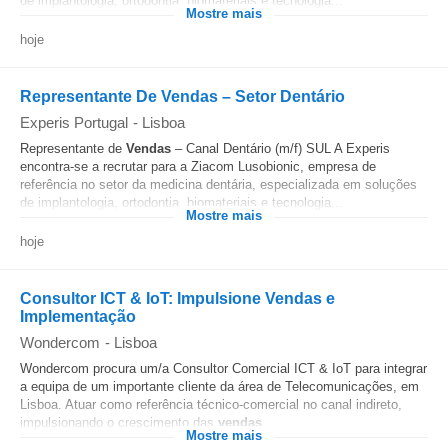
de implantologia, ortodontia, biomateriais e tecnologia...
Mostre mais
hoje
Representante De Vendas – Setor Dentário
Experis Portugal
-
Lisboa
Representante de
Vendas
– Canal Dentário (m/f) SUL A Experis
encontra-se a recrutar para a Ziacom Lusobionic, empresa de
referência no setor da medicina dentária, especializada em soluções
de implantologia, ortodontia, biomateriais e tecnologia...
Mostre mais
hoje
Consultor ICT & IoT: Impulsione Vendas e
Implementação
Wondercom
-
Lisboa
Wondercom procura um/a Consultor Comercial ICT & IoT para integrar
a equipa de um importante cliente da área de Telecomunicações, em
Lisboa. Atuar como referência técnico-comercial no canal indireto,
impulsionando o crescimento das
vendas
...
Mostre mais