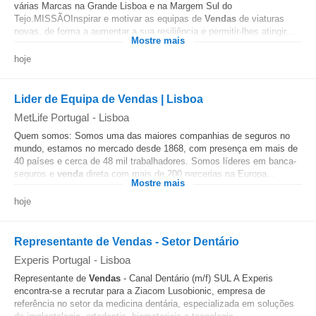
várias Marcas na Grande Lisboa e na Margem Sul do
Tejo.MISSÃOInspirar e motivar as equipas de
Vendas
de viaturas
novas, de forma a aumentar a sua resiliência e permitir-lhes atingir...
Mostre mais
hoje
Lider de Equipa de Vendas | Lisboa
MetLife Portugal
-
Lisboa
Quem somos: Somos uma das maiores companhias de seguros no
mundo, estamos no mercado desde 1868, com presença em mais de
40 países e cerca de 48 mil trabalhadores. Somos líderes em banca-
seguros e
venda
direta com mais de 200 parcerias na Europa...
Mostre mais
hoje
Representante de Vendas - Setor Dentário
Experis Portugal
-
Lisboa
Representante de
Vendas
- Canal Dentário (m/f) SUL A Experis
encontra-se a recrutar para a Ziacom Lusobionic, empresa de
referência no setor da medicina dentária, especializada em soluções