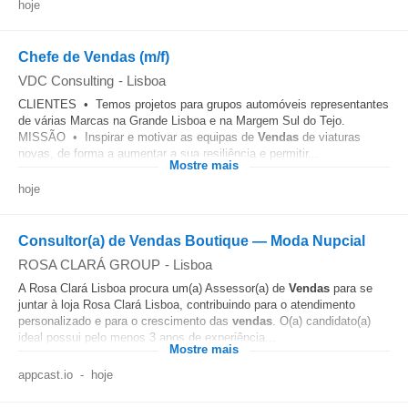
hoje
Chefe de Vendas (m/f)
VDC Consulting
-
Lisboa
CLIENTES • Temos projetos para grupos automóveis representantes
de várias Marcas na Grande Lisboa e na Margem Sul do Tejo.
MISSÃO • Inspirar e motivar as equipas de
Vendas
de viaturas
novas, de forma a aumentar a sua resiliência e permitir...
Mostre mais
hoje
Consultor(a) de Vendas Boutique — Moda Nupcial
ROSA CLARÁ GROUP
-
Lisboa
A Rosa Clará Lisboa procura um(a) Assessor(a) de
Vendas
para se
juntar à loja Rosa Clará Lisboa, contribuindo para o atendimento
personalizado e para o crescimento das
vendas
. O(a) candidato(a)
ideal possui pelo menos 3 anos de experiência...
Mostre mais
appcast.io
-
hoje