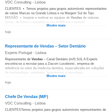
VDC Consulting
-
Lisboa
CLIENTES • Temos projetos para grupos automóveis representantes
de várias Marcas na Grande Lisboa e na Margem Sul do Tejo.
MISSÃO • Inspirar e motivar as equipas de
Vendas
de viaturas
novas, de forma a aumentar a sua resiliência e permitir...
Mostre mais
hoje
Representante de Vendas – Setor Dentário
Experis Portugal
-
Lisboa
Representante de
Vendas
– Canal Dentário (m/f) SUL A Experis
encontra-se a recrutar para a Ziacom Lusobionic, empresa de
referência no setor da medicina dentária, especializada em soluções
de implantologia, ortodontia, biomateriais e tecnologia...
Mostre mais
hoje
Chefe De Vendas (M/F)
VDC Consulting
-
Lisboa
CLIENTESTemos projetos para grupos automóveis representantes de