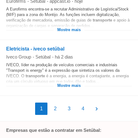
Eurofirms
-
Setúbal
-
appcast.io
-
hoje
A Eurofirms encontra-se a recrutar Administrativo de Logística/Stock
(M/F) para a zona do Montijo. As funções incluem digitalização,
verificação de mercadoria, emissão de guias de
transporte
e apoio à
organização de cargas e separação de pedidos...
Mostre mais
Eletricista - iveco setúbal
Iveco Group
-
Setúbal
-
há 2 dias
IVECO, líder na produção de veículos comerciais e industriais
"Transport is energy" é a expressão que sintetiza os valores da
IVECO. O
transporte
é a energia, a energia é contagiante, a energia
cria um círculo virtuoso em que todos dão e todos...
Mostre mais
1
2
3
4
Empresas que estão a contratar em Setúbal: