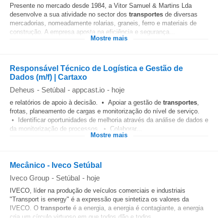
Presente no mercado desde 1984, a Vitor Samuel & Martins Lda
desenvolve a sua atividade no sector dos
transportes
de diversas
mercadorias, nomeadamente rolarias, graneis, ferro e materiais de
construção. A empresa aposta na eficiência e segurança...
Mostre mais
Responsável Técnico de Logística e Gestão de
Dados (m/f) | Cartaxo
Deheus
-
Setúbal
-
appcast.io
-
hoje
e relatórios de apoio à decisão. • Apoiar a gestão de
transportes
,
frotas, planeamento de cargas e monitorização do nível de serviço.
• Identificar oportunidades de melhoria através da análise de dados e
da monitorização de processos. • Colaborar...
Mostre mais
Mecânico - Iveco Setúbal
Iveco Group
-
Setúbal
-
hoje
IVECO, líder na produção de veículos comerciais e industriais
"Transport is energy" é a expressão que sintetiza os valores da
IVECO. O
transporte
é a energia, a energia é contagiante, a energia
cria um círculo virtuoso em que todos dão e todos...