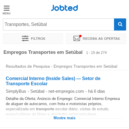
Jobted
Jobted
Empregos
Transportes, Setúbal
Filtros
Receba as ofertas
Salários
Ordenar por
Localidade exata
Empresa
Agência de empr
Empregos Transportes em Setúbal
1 - 15 de 274
Resultados de Pesquisa - Empregos Transportes em Setúbal
Comercial Interno (Inside Sales) — Setor de
Transporte Escolar
SimplyBus
-
Setúbal
-
net-empregos.com
-
há 6 dias
Detalhe da Oferta: Anúncio de Emprego: Comercial Interno Empresa
de aluguer de autocarros, com frota e motoristas próprios,
especializada em
transporte
escolar diário, visitas de estudo,
praias/colónias de férias e atividades extracurriculares...
Mostre mais