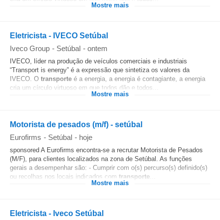
Mostre mais
Eletricista - IVECO Setúbal
Iveco Group
-
Setúbal
-
ontem
IVECO, líder na produção de veículos comerciais e industriais
“Transport is energy” é a expressão que sintetiza os valores da
IVECO. O
transporte
é a energia, a energia é contagiante, a energia
cria um círculo virtuoso em que todos dão e todos...
Mostre mais
Motorista de pesados (m/f) - setúbal
Eurofirms
-
Setúbal
-
hoje
sponsored A Eurofirms encontra-se a recrutar Motorista de Pesados
(M/F), para clientes localizados na zona de Setúbal. As funções
gerais a desempenhar são: - Cumprir com o(s) percurso(s) definido(s)
ou recolhas nos locais indicados com
transporte
...
Mostre mais
Eletricista - Iveco Setúbal