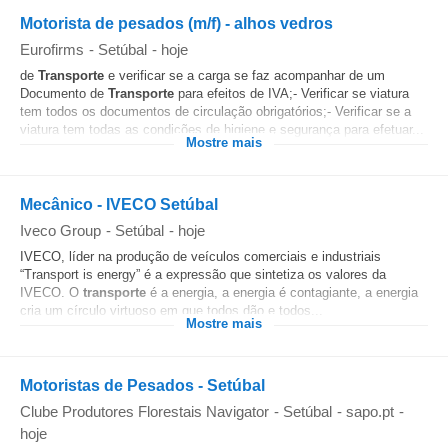
Motorista de pesados (m/f) - alhos vedros
Eurofirms
-
Setúbal
-
hoje
de
Transporte
e verificar se a carga se faz acompanhar de um
Documento de
Transporte
para efeitos de IVA;- Verificar se viatura
tem todos os documentos de circulação obrigatórios;- Verificar se a
viatura tem todas as condições de higiene e segurança para efetuar...
Mostre mais
Mecânico - IVECO Setúbal
Iveco Group
-
Setúbal
-
hoje
IVECO, líder na produção de veículos comerciais e industriais
“Transport is energy” é a expressão que sintetiza os valores da
IVECO. O
transporte
é a energia, a energia é contagiante, a energia
cria um círculo virtuoso em que todos dão e todos...
Mostre mais
Motoristas de Pesados - Setúbal
Clube Produtores Florestais Navigator
-
Setúbal
-
sapo.pt
-
hoje