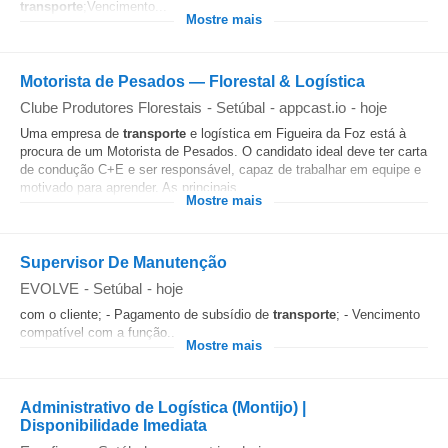
transporte
;Vencimento...
Mostre mais
Motorista de Pesados — Florestal & Logística
Clube Produtores Florestais
-
Setúbal
-
appcast.io
-
hoje
Uma empresa de
transporte
e logística em Figueira da Foz está à
procura de um Motorista de Pesados. O candidato ideal deve ter carta
de condução C+E e ser responsável, capaz de trabalhar em equipe e
motivado para aprender. As principais...
Mostre mais
Supervisor De Manutenção
EVOLVE
-
Setúbal
-
hoje
com o cliente; - Pagamento de subsídio de
transporte
; - Vencimento
compatível com a função....
Mostre mais
Administrativo de Logística (Montijo) |
Disponibilidade Imediata