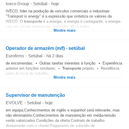
Iveco Group
-
Setúbal
-
hoje
IVECO, líder na produção de veículos comerciais e industriais
"Transport is energy" é a expressão que sintetiza os valores da
IVECO. O
transporte
é a energia, a energia é contagiante, a energia
cria um círculo virtuoso em que todos dão e todos...
Mostre mais
Operador de armazém (m/f) - setúbal
Eurofirms
-
Setúbal
-
há 2 dias
de encomendas; • Outras tarefas inerentes à função. • Experiência
anterior em funções similares; •
Transporte
próprio; • Residência
perto do local de trabalho....
Mostre mais
Supervisor de manutenção
EVOLVE
-
Setúbal
-
hoje
em equipa;Conhecimentos de inglês e espanhol será relevante, mas
não eliminatório;Conhecimentos de manutenção em média-tensão
serão valorizados.Condições da oferta:Contrato de trabalho
diretamente com o cliente;Pagamento de subsídio de