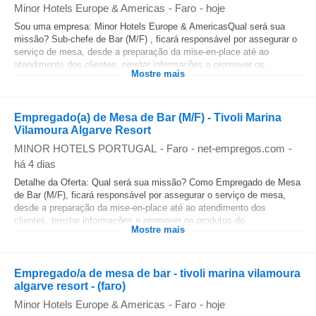
Minor Hotels Europe & Americas
-
Faro
-
hoje
Sou uma empresa: Minor Hotels Europe & AmericasQual será sua
missão? Sub-chefe de Bar (M/F) , ficará responsável por assegurar o
serviço de mesa, desde a preparação da mise-en-place até ao
atendimento dos clientes, prestar informações e promover os...
Mostre mais
Empregado(a) de Mesa de Bar (M/F) - Tivoli Marina
Vilamoura Algarve Resort
MINOR HOTELS PORTUGAL
-
Faro
-
net-empregos.com
-
há 4 dias
Detalhe da Oferta: Qual será sua missão? Como Empregado de Mesa
de Bar (M/F), ficará responsável por assegurar o serviço de mesa,
desde a preparação da mise-en-place até ao atendimento dos
clientes, prestar informações e promover os produtos do...
Mostre mais
Empregado/a de mesa de bar - tivoli marina vilamoura
algarve resort - (faro)
Minor Hotels Europe & Americas
-
Faro
-
hoje