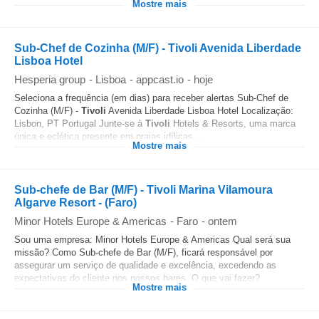
Mostre mais
Sub-Chef de Cozinha (M/F) - Tivoli Avenida Liberdade
Lisboa Hotel
Hesperia group
-
Lisboa
-
appcast.io
-
hoje
Seleciona a frequência (em dias) para receber alertas Sub-Chef de
Cozinha (M/F) -
Tivoli
Avenida Liberdade Lisboa Hotel Localização:
Lisbon, PT Portugal Junte-se à
Tivoli
Hotels & Resorts, uma marca
única e eclética presente em praias idílicas...
Mostre mais
Sub-chefe de Bar (M/F) - Tivoli Marina Vilamoura
Algarve Resort - (Faro)
Minor Hotels Europe & Americas
-
Faro
-
ontem
Sou uma empresa: Minor Hotels Europe & Americas Qual será sua
missão? Como Sub-chefe de Bar (M/F), ficará responsável por
assegurar um serviço de qualidade e excelência, excedendo as
expectativas do cliente nos nossos bares. O que vai fazer?
Mostre mais