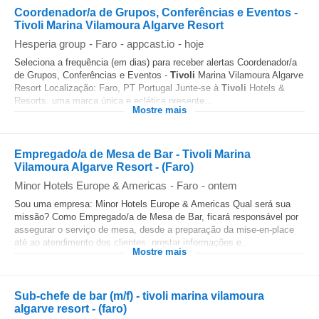
Coordenador/a de Grupos, Conferências e Eventos -
Tivoli Marina Vilamoura Algarve Resort
Hesperia group
-
Faro
-
appcast.io
-
hoje
Seleciona a frequência (em dias) para receber alertas Coordenador/a
de Grupos, Conferências e Eventos -
Tivoli
Marina Vilamoura Algarve
Resort Localização: Faro, PT Portugal Junte-se à
Tivoli
Hotels &
Resorts, uma marca única e eclética presente...
Mostre mais
Empregado/a de Mesa de Bar - Tivoli Marina
Vilamoura Algarve Resort - (Faro)
Minor Hotels Europe & Americas
-
Faro
-
ontem
Sou uma empresa: Minor Hotels Europe & Americas Qual será sua
missão? Como Empregado/a de Mesa de Bar, ficará responsável por
assegurar o serviço de mesa, desde a preparação da mise-en-place
até ao atendimento dos clientes, prestar informações e...
Mostre mais
Sub-chefe de bar (m/f) - tivoli marina vilamoura
algarve resort - (faro)