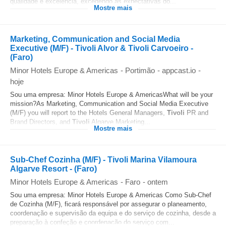
qualidade e excelência, excedendo as expectativas do...
Mostre mais
Marketing, Communication and Social Media
Executive (M/F) - Tivoli Alvor & Tivoli Carvoeiro -
(Faro)
Minor Hotels Europe & Americas
-
Portimão
-
appcast.io
-
hoje
Sou uma empresa: Minor Hotels Europe & AmericasWhat will be your
mission?As Marketing, Communication and Social Media Executive
(M/F) you will report to the Hotels General Managers,
Tivoli
PR and
Brand Directors, and
Tivoli
Algarve Marketing...
Mostre mais
Sub-Chef Cozinha (M/F) - Tivoli Marina Vilamoura
Algarve Resort - (Faro)
Minor Hotels Europe & Americas
-
Faro
-
ontem
Sou uma empresa: Minor Hotels Europe & Americas Como Sub-Chef
de Cozinha (M/F), ficará responsável por assegurar o planeamento,
coordenação e supervisão da equipa e do serviço de cozinha, desde a
preparação à confeção e coordenação do serviço com...