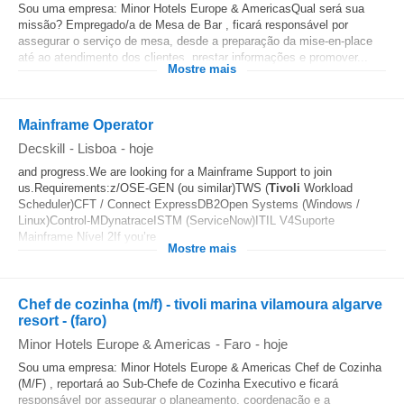
Sou uma empresa: Minor Hotels Europe & AmericasQual será sua
missão? Empregado/a de Mesa de Bar , ficará responsável por
assegurar o serviço de mesa, desde a preparação da mise-en-place
até ao atendimento dos clientes, prestar informações e promover...
Mostre mais
Mainframe Operator
Decskill
-
Lisboa
-
hoje
and progress.We are looking for a Mainframe Support to join
us.Requirements:z/OSE-GEN (ou similar)TWS (
Tivoli
Workload
Scheduler)CFT / Connect ExpressDB2Open Systems (Windows /
Linux)Control-MDynatraceISTM (ServiceNow)ITIL V4Suporte
Mainframe Nível 2If you’re...
Mostre mais
Chef de cozinha (m/f) - tivoli marina vilamoura algarve
resort - (faro)
Minor Hotels Europe & Americas
-
Faro
-
hoje
Sou uma empresa: Minor Hotels Europe & Americas Chef de Cozinha
(M/F) , reportará ao Sub-Chefe de Cozinha Executivo e ficará
responsável por assegurar o planeamento, coordenação e a