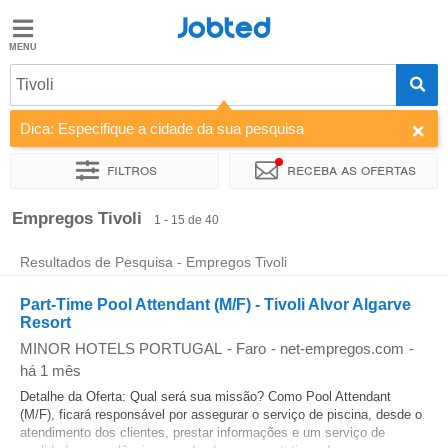
Jobted
Jobted
Empregos
Tivoli
Dica: Especifique a cidade da sua pesquisa
Salários
Filtros
Receba as ofertas
Ordenar por
Empresa
Agência de emprego
Empregos Tivoli
1 - 15 de 40
Resultados de Pesquisa - Empregos Tivoli
Part-Time Pool Attendant (M/F) - Tivoli Alvor Algarve
Resort
MINOR HOTELS PORTUGAL
-
Faro
-
net-empregos.com
-
há 1 mês
Detalhe da Oferta: Qual será sua missão? Como Pool Attendant
(M/F), ficará responsável por assegurar o serviço de piscina, desde o
atendimento dos clientes, prestar informações e um serviço de