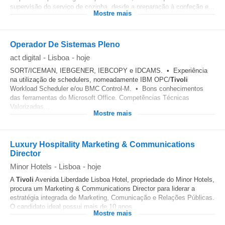
supervisão do serviço de cozinha, desde a preparação à confeção e...
Mostre mais
Operador De Sistemas Pleno
act digital
-
Lisboa
-
hoje
SORT/ICEMAN, IEBGENER, IEBCOPY e IDCAMS. • Experiência
na utilização de schedulers, nomeadamente IBM OPC/
Tivoli
Workload Scheduler e/ou BMC Control-M. • Bons conhecimentos
das ferramentas do Microsoft Office. Competências Técnicas
Valorizadas...
Mostre mais
Luxury Hospitality Marketing & Communications
Director
Minor Hotels
-
Lisboa
-
hoje
A
Tivoli
Avenida Liberdade Lisboa Hotel, propriedade do Minor Hotels,
procura um Marketing & Communications Director para liderar a
estratégia integrada de Marketing, Comunicação e Relações Públicas.
O candidato ideal possui mais de 10 anos...
Mostre mais