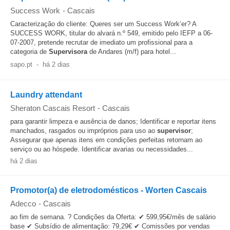
Success Work
-
Cascais
Caracterização do cliente: Queres ser um Success Work’er? A
SUCCESS WORK, titular do alvará n.º 549, emitido pelo IEFP a 06-
07-2007, pretende recrutar de imediato um profissional para a
categoria de
Supervisora
de Andares (m/f) para hotel...
sapo.pt
-
há 2 dias
Laundry attendant
Sheraton Cascais Resort
-
Cascais
para garantir limpeza e ausência de danos; Identificar e reportar itens
manchados, rasgados ou impróprios para uso ao
supervisor
;
Assegurar que apenas itens em condições perfeitas retornam ao
serviço ou ao hóspede. Identificar avarias ou necessidades...
há 2 dias
Promotor(a) de eletrodomésticos - Worten Cascais
Adecco
-
Cascais
ao fim de semana. ? Condições da Oferta: ✔ 599,95€/mês de salário
base ✔ Subsídio de alimentação: 79,29€ ✔ Comissões por vendas