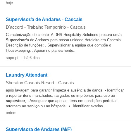
hoje
Supervisor/a de Andares - Cascais
D'accord - Trabalho Temporário
-
Cascais
Caracterização do cliente: A DHS Hospitality Solutions procura um/a
Supervisor
/a de Andares para nossa unidade Hoteleira em Cascais
Descrição de funções: . Supervisionar a equipa que compõe o
Housekeeping; . Apoiar no planeamento...
sapo.pt
-
há 6 dias
Laundry Attendant
Sheraton Cascais Resort
-
Cascais
após lavagem para garantir limpeza e ausência de danos; - Identificar
e reportar itens manchados, rasgados ou impróprios para uso ao
supervisor
; - Assegurar que apenas itens em condições perfeitas
retornam ao serviço ou ao hóspede. • Identificar avarias...
ontem
Supervisora de Andares (M/F)