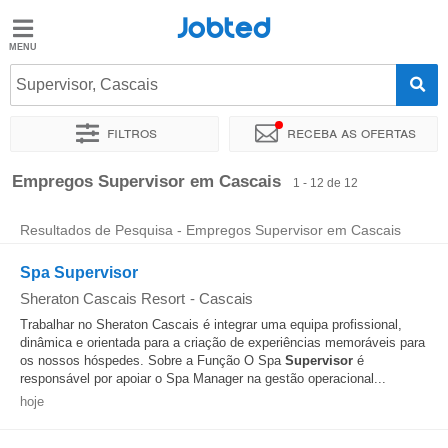
Jobted
Jobted
Empregos
Supervisor, Cascais
Filtros
Receba as ofertas
Salários
Ordenar por
Localidade exata
Empresa
Agência de empr
Empregos Supervisor em Cascais
1 - 12 de 12
Resultados de Pesquisa - Empregos Supervisor em Cascais
Spa Supervisor
Sheraton Cascais Resort
-
Cascais
Trabalhar no Sheraton Cascais é integrar uma equipa profissional,
dinâmica e orientada para a criação de experiências memoráveis para
os nossos hóspedes. Sobre a Função O Spa
Supervisor
é
responsável por apoiar o Spa Manager na gestão operacional...
hoje