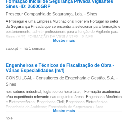
Formação Inicial de Segurança Privada Vigilantes
Sines -ID: 26000GRP
Prosegur Companhia de Segurança, Lda.
-
Sines
A Prosegur é uma Empresa Multinacional líder em Portugal no setor
da
Segurança
Privada que se encontra a selecionar para formação e
posteriormente, admitir profissionais para a função de Vigilante para
Sines (M/F). FORMAÇÃO DE VIGILANTES - SINES...
Mostre mais
sapo.pt
-
há 1 semana
Engenheiros e Técnicos de Fiscalização de Obra -
Várias Especialidades [m/f]
CONSULGAL - Consultores de Engenharia e Gestão, S.A.
-
Sines
nos setores industrial, logístico ou hospitalar; - Formação académica
e/ou experiência relevante nas seguintes áreas: Engenharia Mecânica
e Eletromecânica; Engenharia Civil; Engenharia Eletrotécnica;
Engenharia do Ambiente; Engenharia de
Segurança
/ Área...
Mostre mais
hoje