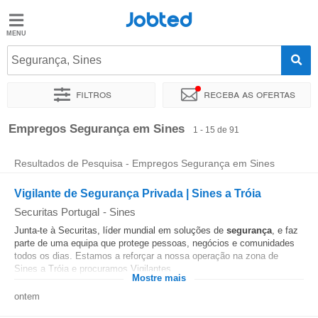
Jobted
Jobted
Empregos
Segurança, Sines
Filtros
Receba as ofertas
Salários
Ordenar por
Localidade exata
Empresa
Agência de empr
Empregos Segurança em Sines
1 - 15 de 91
Resultados de Pesquisa - Empregos Segurança em Sines
Vigilante de Segurança Privada | Sines a Tróia
Securitas Portugal
-
Sines
Junta-te à Securitas, líder mundial em soluções de
segurança
, e faz
parte de uma equipa que protege pessoas, negócios e comunidades
todos os dias. Estamos a reforçar a nossa operação na zona de
Sines a Tróia e procuramos Vigilantes...
Mostre mais
ontem