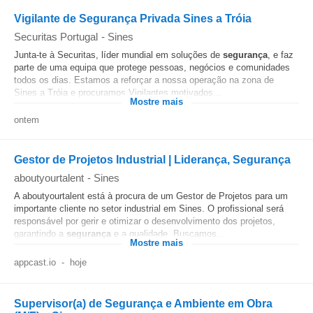
Vigilante de Segurança Privada Sines a Tróia
Securitas Portugal
-
Sines
Junta-te à Securitas, líder mundial em soluções de
segurança
, e faz
parte de uma equipa que protege pessoas, negócios e comunidades
todos os dias. Estamos a reforçar a nossa operação na zona de
Sines a Tróia e procuramos Vigilantes motivados...
Mostre mais
ontem
Gestor de Projetos Industrial | Liderança, Segurança
aboutyourtalent
-
Sines
A aboutyourtalent está à procura de um Gestor de Projetos para um
importante cliente no setor industrial em Sines. O profissional será
responsável por gerir e otimizar o desenvolvimento dos projetos,
garantindo a
segurança
e a qualidade. Buscamos...
Mostre mais
appcast.io
-
hoje
Supervisor(a) de Segurança e Ambiente em Obra