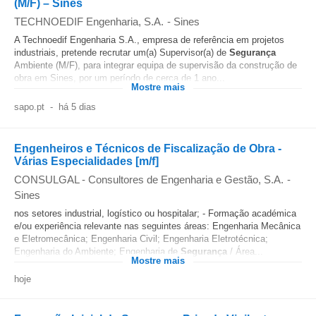
(M/F) – Sines
TECHNOEDIF Engenharia, S.A.
-
Sines
A Technoedif Engenharia S.A., empresa de referência em projetos
industriais, pretende recrutar um(a) Supervisor(a) de
Segurança
Ambiente (M/F), para integrar equipa de supervisão da construção de
obra em Sines, por um período de cerca de 1 ano...
Mostre mais
sapo.pt
-
há 5 dias
Engenheiros e Técnicos de Fiscalização de Obra -
Várias Especialidades [m/f]
CONSULGAL - Consultores de Engenharia e Gestão, S.A.
-
Sines
nos setores industrial, logístico ou hospitalar; - Formação académica
e/ou experiência relevante nas seguintes áreas: Engenharia Mecânica
e Eletromecânica; Engenharia Civil; Engenharia Eletrotécnica;
Engenharia do Ambiente; Engenharia de
Segurança
/ Área...
Mostre mais
hoje