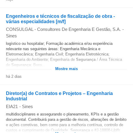
Engenheiros e técnicos de fiscalização de obra -
várias especialidades [m/f]
CONSULGAL - Consultores De Engenharia E Gestão, S.A.
-
Sines
logístico ou hospitalar; Formação académica e/ou experiência
relevante nas seguintes áreas: Engenharia Mecânica e
Eletromecânica; Engenharia Civil; Engenharia Eletrotécnica;
Engenharia do Ambiente; Engenharia de
Segurança
/ Área Técnica
de
Segurança
; Bons...
Mostre mais
há 2 dias
Diretor(a) de Contratos e Projetos – Engenharia
Industrial
EIA21
-
Sines
multidisciplinares e assegurando o planeamento, KPIs e a gestão
documental. Contribuirá para a gestão de riscos, alterações de âmbito
e ações corretivas, bem como para a melhoria contínua, controlo de
custos e cumprimento de Qualidade,
Segurança
e #J-18808-Ljbffr