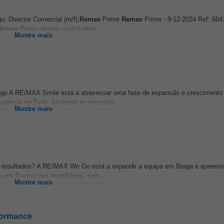
: Director Comercial (m/f):
Remax
Prime
Remax
Prime - 9-12-2024 Ref: 664
Remax
Prime situada na Amadora...
Mostre mais
go A RE/MAX Smile está a atravessar uma fase de expansão e crescimento 
agência na Trofa. Atuamos no mercado...
Mostre mais
em resultados? A RE/MAX We Go está a expandir a equipa em Braga e querem
 em Transações Imobiliárias, vais...
Mostre mais
rformance