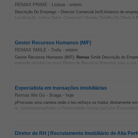
REMAX PRIME
-
Lisboa
-
ontem
Descrição Do Emprego – Director Comercial (m/f) Anúncio de emprego
Localização: Lisboa Setor: Comercial / Vendas Detalhe Da Oferta A
Gestor Recursos Humanos (M/F)
REMAX SMILE
-
Trofa
-
ontem
Gestor Recursos Humanos (M/F):
Remax
Smile Descrição do Empre
pretende recrutar um novo Diretor de Recursos Humanos para a sua 
Especialista em transações imobiliárias
Remax We Go
-
Braga
-
hoje
pProcuras uma carreira onde o teu esforço se traduz diretamente 
te. /ppbr/ppstrongSobre a Oportunidade /strong /ppComo Especialista
Diretor de RH | Recrutamento Imobiliário de Alta Pe