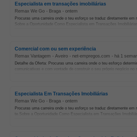
Especialista em transações imobiliárias
Remax We Go
-
Braga
-
ontem
Procuras uma carreira onde o teu esforço se traduz diretamente e
Sobre a Oportunidade Como Especialista em Transações Imobiliárias, 
Comercial com ou sem experiência
Remax Vantagem
-
Aveiro
-
net-empregos.com
-
há 1 sema
Detalhe da Oferta: Procuras uma carreira onde o teu esforço det
comunicativas e com vontade de construir o seu próprio negócio no se
Especialista Em Transações Imobiliárias
Remax We Go
-
Braga
-
ontem
Procuras uma carreira onde o teu esforço se traduz diretamente e
te.Sobre a Oportunidade Como Especialista em Transações Imobiliária