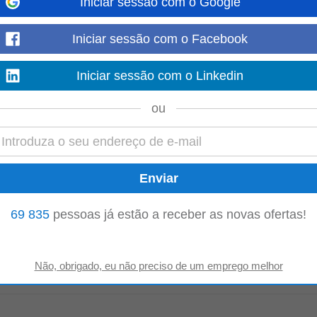
Iniciar sessão com o Google
ão para desenvolver suas carreiras. Oferecemos formação adaptada, apoio 
Iniciar sessão com o Facebook
ade de crescimento, habilidades...
Mostre mais
Iniciar sessão com o Linkedin
ou
m resultados? A RE/MAX We Go está a expandir a equipa em Braga e queremo
s, vais gerir todo o processo de...
Mostre mais
- Benfica
69 835
pessoas já estão a receber as novas ofertas!
ovado na zona de Lisboa e de Sintra com mais de 21 anos de atividade. 
r um serviço de excelência aos nossos...
Mostre mais