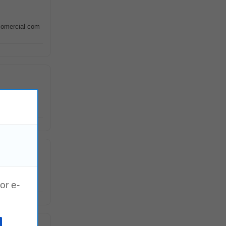
comercial com
íder de
aís.
or e-