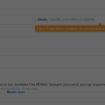
Onde
Dica: Especifique a cidade da sua pesquisa
ermina os teus resultados? Na RE/MAX Vantagem procuramos pessoas empreen
tor imobiliário. O que vais...
Mostre mais