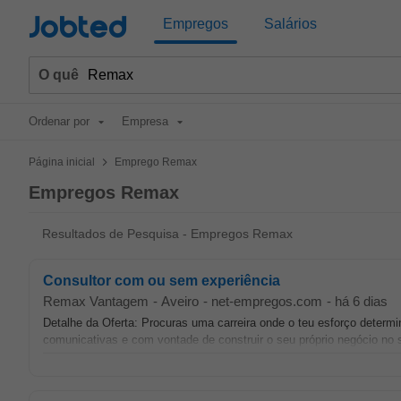
Jobted
Empregos
Salários
O quê
Ordenar por
Empresa
>
Página inicial
Emprego Remax
Empregos Remax
Resultados de Pesquisa - Empregos Remax
Consultor com ou sem experiência
Remax Vantagem
-
Aveiro
-
net-empregos.com
-
há 6 dias
Detalhe da Oferta: Procuras uma carreira onde o teu esforço det
comunicativas e com vontade de construir o seu próprio negócio no se