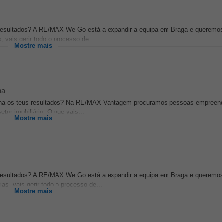
m resultados? A RE/MAX We Go está a expandir a equipa em Braga e queremos
vais gerir todo o processo de...
Mostre mais
na
ermina os teus resultados? Na RE/MAX Vantagem procuramos pessoas empreen
tor imobiliário. O que vais...
Mostre mais
m resultados? A RE/MAX We Go está a expandir a equipa em Braga e queremo
s, vais gerir todo o processo de...
Mostre mais