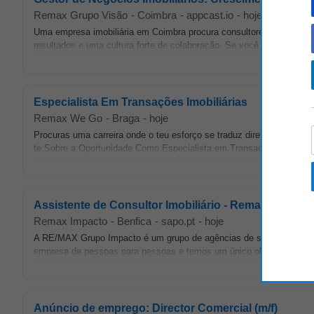
Remax Grupo Visão
-
Coimbra
-
appcast.io
-
hoje
Uma empresa imobiliária em Coimbra procura consultores com ambiç
resultados e uma cultura forte de colaboração. Se você tem mentalid
Especialista Em Transações Imobiliárias
Remax We Go
-
Braga
-
hoje
Procuras uma carreira onde o teu esforço se traduz diretamente e
te.Sobre a Oportunidade Como Especialista em Transações Imobiliária
Assistente de Consultor Imobiliário - Remax Impacto 
Remax Impacto
-
Benfica
-
sapo.pt
-
hoje
A RE/MAX Grupo Impacto é um grupo de agências de sucesso compr
empresa de pessoas para pessoas e temos um único objetivo, presta
Anúncio de emprego: Director Comercial (m/f)