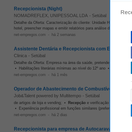
Recepcionista (Night)
Rec
NOMADREFLEX, UNIPESSOAL LDA
-
Setúbal
Detalhe da Oferta: Caracterização do cliente: Unidade Hoteleira- Vi
hotel, preencher mapas e emitir relatórios para análise da direção e 
net-empregos.com
-
há 2 semanas
Assistente Dentária e Recepcionista com Experiênci
Clinica
-
Setúbal
Detalhe da Oferta: Empresa na área da saúde, pretende recrutar assi
• Habilitações literárias mínimas ao nível do 12º ano • Elevado sen
net-empregos.com
-
há 1 mês
Operador de Abastecimento de Combustível (m/f/x)
Job&Talent powered by Multitempo
-
Setúbal
de artigos de loja e vending; •
Recepção
e verificação de encomenda
• Experiência profissional em funções similares (preferencial); • Ca
net-empregos.com
-
há 2 dias
Recepcionista para empresa de Autocaravanas