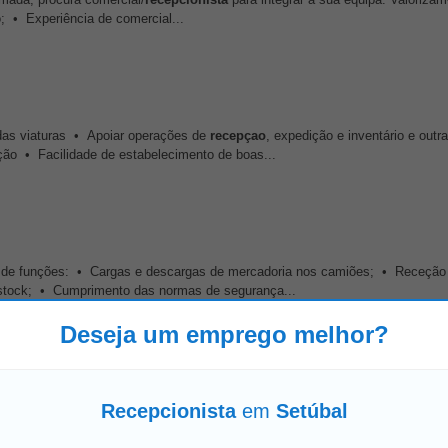
; • Experiência de comercial...
as viaturas • Apoiar operações de
recepçao
, expedição e inventário e outr
ução • Facilidade de estabelecimento de boas...
o de funções: • Cargas e descargas de mercadoria nos camiões; • Receção 
 stock; • Cumprimento das normas de segurança...
Deseja um emprego melhor?
ro - Part-time
)" para: Mostrar Email >...
Recepcionista
em
Setúbal