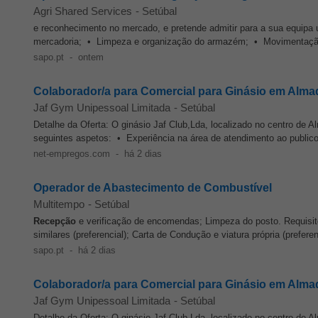
Agri Shared Services
-
Setúbal
e reconhecimento no mercado, e pretende admitir para a sua equip
mercadoria; • Limpeza e organização do armazém; • Movimentação 
sapo.pt
-
ontem
Colaborador/a para Comercial para Ginásio em Alma
Jaf Gym Unipessoal Limitada
-
Setúbal
Detalhe da Oferta: O ginásio Jaf Club,Lda, localizado no centro de A
seguintes aspetos: • Experiência na área de atendimento ao publico
net-empregos.com
-
há 2 dias
Operador de Abastecimento de Combustível
Multitempo
-
Setúbal
Recepção
e verificação de encomendas; Limpeza do posto. Requisitos
similares (preferencial); Carta de Condução e viatura própria (preferenc
sapo.pt
-
há 2 dias
Colaborador/a para Comercial para Ginásio em Almada
Jaf Gym Unipessoal Limitada
-
Setúbal
Detalhe da Oferta: O ginásio Jaf Club,Lda, localizado no centro de A