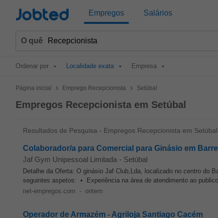
Jobted
Empregos
Salários
O quê
Ordenar por
Localidade exata
Empresa
>
>
Página inicial
Emprego Recepcionista
Setúbal
Empregos Recepcionista em Setúbal
Resultados de Pesquisa - Empregos Recepcionista em Setúbal
Colaborador/a para Comercial para Ginásio em Barre
Jaf Gym Unipessoal Limitada
-
Setúbal
Detalhe da Oferta: O ginásio Jaf Club,Lda, localizado no centro do Ba
seguintes aspetos: • Experiência na área de atendimento ao publico
net-empregos.com
-
ontem
Operador de Armazém - Agriloja Santiago Cacém