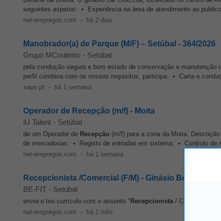
seguintes aspetos: • Experiência na área de atendimento ao publico
net-empregos.com
-
há 2 dias
Manobrador(a) de Parque (M/F) – Setúbal - 364/2026
Grupo MCoutinho
-
Setúbal
pela condução segura e bom estado de conservação e manutenção d
perfil combina com os nossos requisitos, participa: • Carta e cond
sapo.pt
-
há 1 semana
Operador de Recepção (m/f) - Moita
iU Talent
-
Setúbal
de um Operador de
Recepção
(m/f) para a zona da Moita. Descriçã
de mercadorias; • Registo de entradas em sistema; • Controlo de
net-empregos.com
-
há 1 semana
Recepcionista /Comercial (F/M) - Ginásio Be-Fit Barrei
BE-FIT
-
Setúbal
envia o teu currículo com o assunto "
Recepcionista
/ Comercial (F/M
net-empregos.com
-
há 1 mês