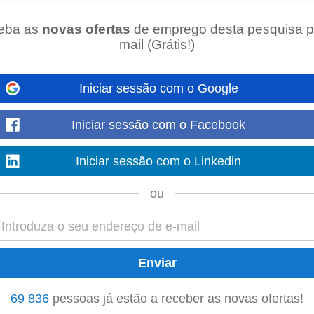
eba as
novas ofertas
de emprego desta pesquisa p
mail (Grátis!)
la Nova de Santo André Descrição de funções: • Verificar o fecho das várias 
administração. • Arquivar...
Iniciar sessão com o Google
a
Iniciar sessão com o Facebook
stente dentária/
recepcionista
. Zona Alcochete /Montijo • Boa apresentaçã
Iniciar sessão com o Linkedin
tido de responsabilidade...
ou
s; • Limpeza do posto. Requisitos: • Habilitações literárias ao nível do 9
rta de Condução e viatura...
69 836
pessoas já estão a receber as novas ofertas!