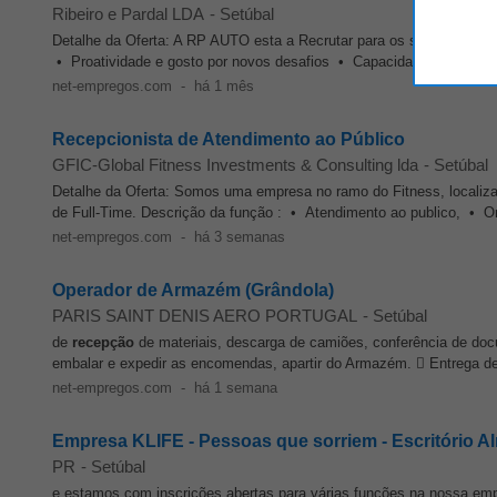
Ribeiro e Pardal LDA
-
Setúbal
Detalhe da Oferta: A RP AUTO esta a Recrutar para os seu quadros 
• Proatividade e gosto por novos desafios • Capacidade para trabal
net-empregos.com
-
há 1 mês
Recepcionista de Atendimento ao Público
GFIC-Global Fitness Investments & Consulting lda
-
Setúbal
Detalhe da Oferta: Somos uma empresa no ramo do Fitness, localiz
de Full-Time. Descrição da função : • Atendimento ao publico, • Or
net-empregos.com
-
há 3 semanas
Operador de Armazém (Grândola)
PARIS SAINT DENIS AERO PORTUGAL
-
Setúbal
de
recepção
de materiais, descarga de camiões, conferência de docu
embalar e expedir as encomendas, apartir do Armazém.  Entrega de
net-empregos.com
-
há 1 semana
Empresa KLIFE - Pessoas que sorriem - Escritório 
PR
-
Setúbal
e estamos com inscrições abertas para várias funções na nossa e