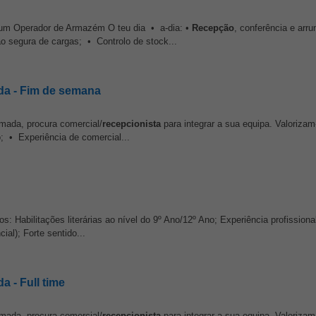
a um Operador de Armazém O teu dia • a-dia: •
Recepção
, conferência e arr
segura de cargas; • Controlo de stock...
da - Fim de semana
lmada, procura comercial/
recepcionista
para integrar a sua equipa. Valorizam
; • Experiência de comercial...
: Habilitações literárias ao nível do 9º Ano/12º Ano; Experiência profission
ial); Forte sentido...
 - Full time
lmada, procura comercial/
recepcionista
para integrar a sua equipa. Valorizam