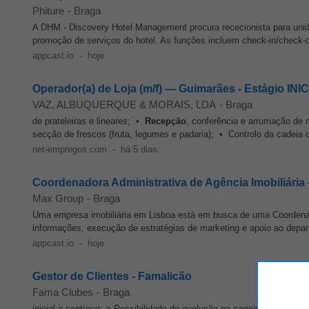
Phiture
-
Braga
A DHM - Discovery Hotel Management procura rececionista para unid
promoção de serviços do hotel. As funções incluem check-in/check-o
appcast.io
-
hoje
Operador(a) de Loja (m/f) — Guimarães - Estágio INI
VAZ, ALBUQUERQUE & MORAIS, LDA
-
Braga
de prateleiras e lineares; •
Recepção
, conferência e arrumação de 
secção de frescos (fruta, legumes e padaria); • Controlo da cadeia de 
net-empregos.com
-
há 5 dias
Coordenadora Administrativa de Agência Imobiliária
Max Group
-
Braga
Uma empresa imobiliária em Lisboa está em busca de uma Coordenad
informações, execução de estratégias de marketing e apoio ao depart
appcast.io
-
hoje
Gestor de Clientes - Famalicão
Fama Clubes
-
Braga
inicial e contínua; > Possibilidade de evolução na carreira e cresc