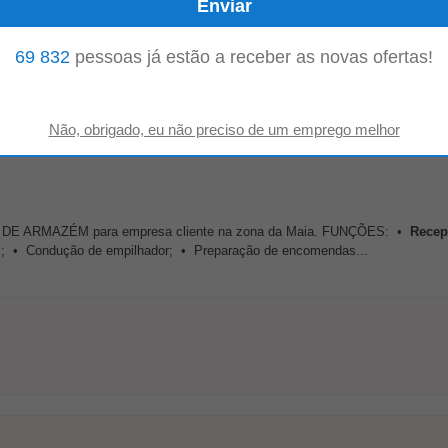
69 832
pessoas já estão a receber as novas ofertas!
 irá apoiar as operações diárias de
recepção
, arrumação, preparação e exp
 do armazém. Principais funções: •
Recepção
...
DOR DE ARMAZÉM para empresa cliente na zona da Maia. FUNÇÕES: •
Recep
; • Condução de empilhador; • Preparação de encomendas...