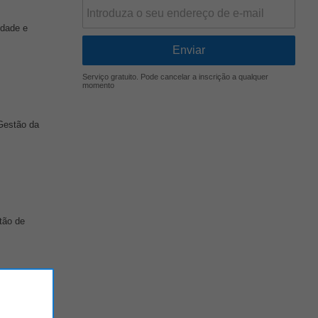
idade e
Serviço gratuito. Pode cancelar a inscrição a qualquer
momento
 Gestão da
tão de
ndidatura: