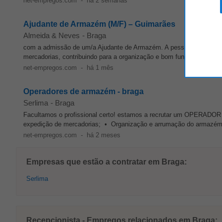
net-empregos.com
-
há 2 semanas
Ajudante de Armazém (M/F) – Guimarães
Almeida & Neves
-
Braga
com a admissão de um/a Ajudante de Armazém. A pessoa selecionada
mercadorias, contribuindo para a organização e bom funcionamento
net-empregos.com
-
há 1 mês
Operadores de armazém - braga
Serlima
-
Braga
Facultamos o profissional certo! estamos a recrutar um OPERA
expedição de mercadorias; • Organização e arrumação do armazém
net-empregos.com
-
há 2 meses
Empresas que estão a contratar em Braga:
Serlima
Recepcionista - Empregos relacionados em Braga: