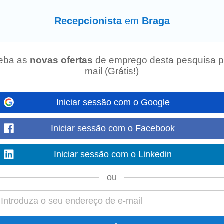
Recepcionista
em
Braga
eba as
novas ofertas
de emprego desta pesquisa p
 Armazém e BackOffice para reforçar a equipa. A função envolve
recepção
de 
mail (Grátis!)
serviço. Requisitos: ensino...
Iniciar sessão com o Google
08-2026)
Iniciar sessão com o Facebook
situada em Braga (serviço pontual até 14-08-2026): Indiferenciado (M/F) Fu
manuseamento da mercadoria Requisitos...
Iniciar sessão com o Linkedin
ou
M/F)
olução de mercadoria, bem como outras tarefas de Logística e SPV, de acord
ERFIL • Conhecimentos nas áreas de Hardware...