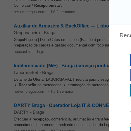
Comercial /
Recepcionista
"...
net-empregos.com
-
há 2 semanas
Auxiliar de Armazém & BackOffice — Lisboa
Gruponabeiro
-
Braga
Rec
GrupoNabeiro | Delta Cafés em Lisboa (Famões) procura Auxiliar de
preparação de cargas e gestão documental com foco na qualidade de 
appcast.io
-
hoje
Indiferenciado (M/F) - Braga (serviço pontual até 14-
Labormarket
-
Braga
Detalhe da Oferta: LABORMARKET recruta para prestigiada empresa, 
•
Recepção
de mercadoria • arrumação da mercadoria • Auxiliar 
net-empregos.com
-
há 1 semana
DARTY Braga - Operador Loja IT & CONNECT - 20H (
DARTY
-
Braga
Efectuar a
recepção
, conferência, arrumação e transferência / dev
procedimentos internos e mediante necessidades da Loja. O TEU P