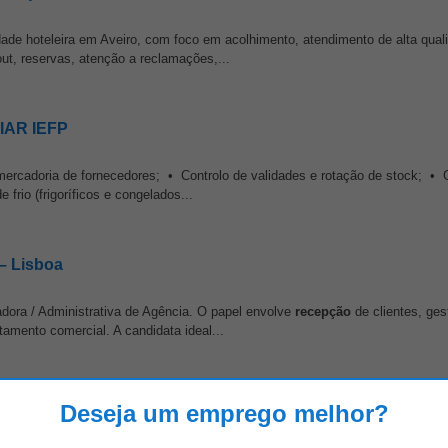
ade hoteleira em Aveiro, com foco em acolhimento, atendimento de alta qual
ut, reservas, atenção a reclamações,...
CIAR IEFP
mercadoria de fornecedores; • Controlo de validades e rotação de stock; •
frio (frigoríficos e congelados...
 – Lisboa
ora / Administrativa de Agência. O papel envolve
recepção
de clientes, ges
amento comercial. A candidata ideal...
Deseja um emprego melhor?
imento dentro do grupo Envia o teu CV para Mostrar Email > com o assunto "Ca