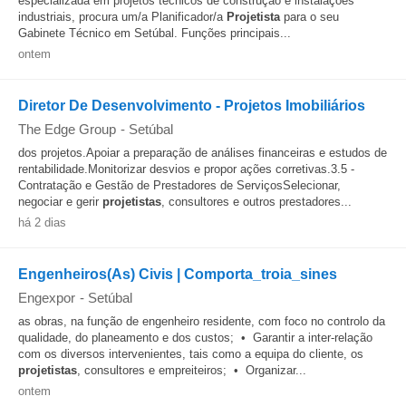
especializada em projetos técnicos de construção e instalações
industriais, procura um/a Planificador/a
Projetista
para o seu
Gabinete Técnico em Setúbal. Funções principais...
ontem
Diretor De Desenvolvimento - Projetos Imobiliários
The Edge Group
-
Setúbal
dos projetos.Apoiar a preparação de análises financeiras e estudos de
rentabilidade.Monitorizar desvios e propor ações corretivas.3.5 -
Contratação e Gestão de Prestadores de ServiçosSelecionar,
negociar e gerir
projetistas
, consultores e outros prestadores...
há 2 dias
Engenheiros(As) Civis | Comporta_troia_sines
Engexpor
-
Setúbal
as obras, na função de engenheiro residente, com foco no controlo da
qualidade, do planeamento e dos custos; • Garantir a inter-relação
com os diversos intervenientes, tais como a equipa do cliente, os
projetistas
, consultores e empreiteiros; • Organizar...
ontem