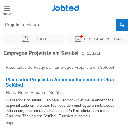
Jobted
Jobted
Empregos
Projetista, Setúbal
Filtros
Receba as ofertas
Salários
Ordenar por
Localidade exata
Empresa
Empregos Projetista em Setúbal
1 - 11 de 11
Resultados de Pesquisa - Empregos Projetista em Setúbal
Planeador Projetista / Acompanhamento de Obra –
Setúbal
Harry Hope. España
-
Setúbal
Planeador
Projetista
(Gabinete Técnico) | Setúbal A engenharia
especializada em projetos técnicos de construção e instalações
industriais, procura um/a Planificador/a
Projetista
para o seu
Gabinete Técnico em Setúbal. Funções principais...
hoje