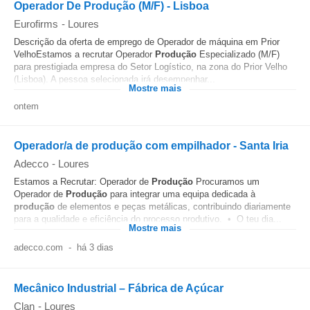
Operador De Produção (M/F) - Lisboa
Eurofirms
-
Loures
Descrição da oferta de emprego de Operador de máquina em Prior
VelhoEstamos a recrutar Operador
Produção
Especializado (M/F)
para prestigiada empresa do Setor Logístico, na zona do Prior Velho
(Lisboa). A pessoa selecionada irá desempenhar...
Mostre mais
ontem
Operador/a de produção com empilhador - Santa Iria
Adecco
-
Loures
Estamos a Recrutar: Operador de
Produção
Procuramos um
Operador de
Produção
para integrar uma equipa dedicada à
produção
de elementos e peças metálicas, contribuindo diariamente
para a qualidade e eficiência do processo produtivo. • O teu dia...
Mostre mais
adecco.com
-
há 3 dias
Mecânico Industrial – Fábrica de Açúcar
Clan
-
Loures