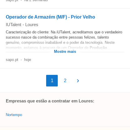
Operador de Armazém (M/F) - Prior Velho
IUTalent
-
Loures
Caracterização do cliente: Na iUTalent, acreditamos que o verdadeiro
sucesso nasce da combinação entre pessoas felizes, talento
genuíno, compromisso inabalável e o poder da tecnologia. Neste
momento, estamos à procura de um Operador de
Produção
...
Mostre mais
sapo.pt
-
hoje
1
2
Empresas que estão a contratar em Loures:
Nortempo