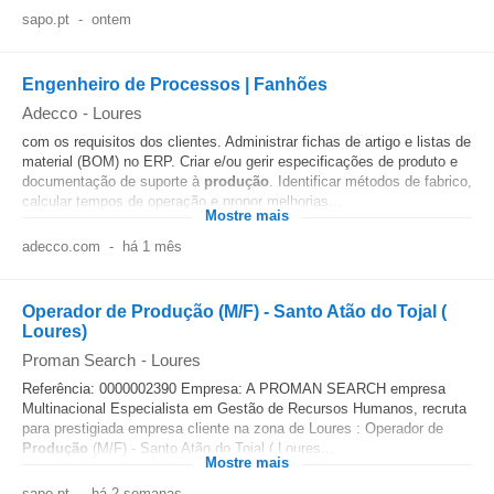
sapo.pt
-
ontem
Engenheiro de Processos | Fanhões
Adecco
-
Loures
com os requisitos dos clientes. Administrar fichas de artigo e listas de
material (BOM) no ERP. Criar e/ou gerir especificações de produto e
documentação de suporte à
produção
. Identificar métodos de fabrico,
calcular tempos de operação e propor melhorias...
Mostre mais
adecco.com
-
há 1 mês
Operador de Produção (M/F) - Santo Atão do Tojal (
Loures)
Proman Search
-
Loures
Referência: 0000002390 Empresa: A PROMAN SEARCH empresa
Multinacional Especialista em Gestão de Recursos Humanos, recruta
para prestigiada empresa cliente na zona de Loures : Operador de
Produção
(M/F) - Santo Atão do Tojal ( Loures...
Mostre mais
sapo.pt
-
há 2 semanas