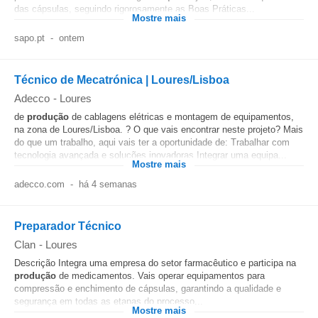
das cápsulas, seguindo rigorosamente as Boas Práticas...
Mostre mais
sapo.pt
-
ontem
Técnico de Mecatrónica | Loures/Lisboa
Adecco
-
Loures
de
produção
de cablagens elétricas e montagem de equipamentos,
na zona de Loures/Lisboa. ? O que vais encontrar neste projeto? Mais
do que um trabalho, aqui vais ter a oportunidade de: Trabalhar com
tecnologia avançada e soluções inovadoras Integrar uma equipa...
Mostre mais
adecco.com
-
há 4 semanas
Preparador Técnico
Clan
-
Loures
Descrição Integra uma empresa do setor farmacêutico e participa na
produção
de medicamentos. Vais operar equipamentos para
compressão e enchimento de cápsulas, garantindo a qualidade e
segurança em todas as etapas do processo...
Mostre mais