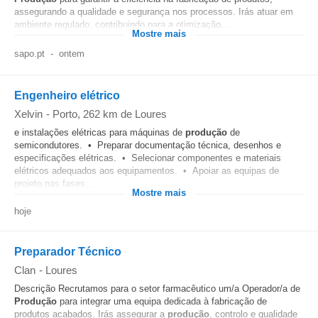
assegurando a qualidade e segurança nos processos. Irás atuar em
ambiente regulado, contribuindo para a otimização...
Mostre mais
sapo.pt
-
ontem
Engenheiro elétrico
Xelvin
-
Porto
, 262 km de Loures
e instalações elétricas para máquinas de
produção
de
semicondutores. • Preparar documentação técnica, desenhos e
especificações elétricas. • Selecionar componentes e materiais
elétricos adequados aos equipamentos. • Apoiar as equipas de
projeto nas fases...
Mostre mais
hoje
Preparador Técnico
Clan
-
Loures
Descrição Recrutamos para o setor farmacêutico um/a Operador/a de
Produção
para integrar uma equipa dedicada à fabricação de
produtos acabados. Irás assegurar a
produção
, controlo e qualidade