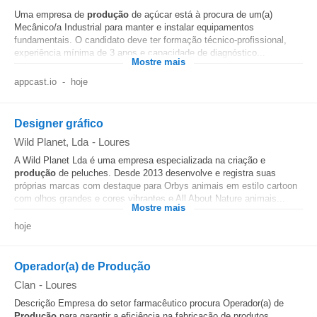
Uma empresa de
produção
de açúcar está à procura de um(a)
Mecânico/a Industrial para manter e instalar equipamentos
fundamentais. O candidato deve ter formação técnico-profissional,
experiência mínima de 3 anos e capacidade de diagnóstico...
Mostre mais
appcast.io
-
hoje
Designer gráfico
Wild Planet, Lda
-
Loures
A Wild Planet Lda é uma empresa especializada na criação e
produção
de peluches. Desde 2013 desenvolve e registra suas
próprias marcas com destaque para Orbys animais em estilo cartoon
com olhos grandes e cores vibrantes e All About Nature animais...
Mostre mais
hoje
Operador(a) de Produção
Clan
-
Loures
Descrição Empresa do setor farmacêutico procura Operador(a) de
Produção
para garantir a eficiência na fabricação de produtos,