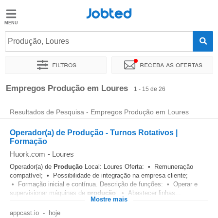
Jobted
Jobted
Empregos
Produção, Loures
Filtros
Receba as ofertas
Salários
Ordenar por
Localidade exata
Empresa
Agência de empr
Empregos Produção em Loures
1 - 15 de 26
Resultados de Pesquisa - Empregos Produção em Loures
Operador(a) de Produção - Turnos Rotativos |
Formação
Huork.com
-
Loures
Operador(a) de
Produção
Local: Loures Oferta: • Remuneração
compatível; • Possibilidade de integração na empresa cliente;
• Formação inicial e contínua. Descrição de funções: • Operar e
supervisionar máquinas de
produção
; • Abastecer linhas...
Mostre mais
appcast.io
-
hoje