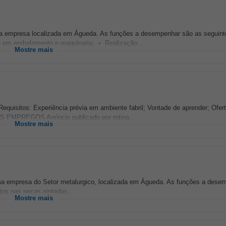
ma empresa localizada em Águeda. As funções a desempenhar são as seguint
io em embalamento e maquinaria; • Realização...
Mostre mais
Requisitos: Experiência prévia em ambiente fabril; Vontade de aprender; Ofert
 EMPREGOS Anúncio publicado por rotina...
Mostre mais
ma empresa do Setor metalurgico, localizada em Águeda. As funções a dese
itos nas peças pintadas...
Mostre mais