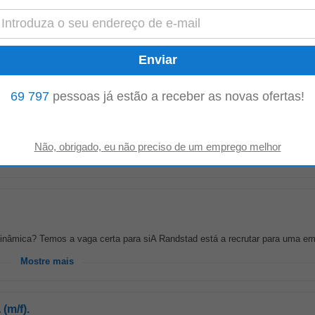
ra sistemas a correr em
produção
em duas semanas. Somos uma equipa pe
mos a crescer. Sobre a função...
Mostre mais
69 797
pessoas já estão a receber as novas ofertas!
alguns dos veículos mais reconhecidos do mercado automóvel? Se valoriza
e do produto final e onde...
Mostre mais
dinâmica? Temos a vaga certa para siA Randstad está a recrutar para uma em
Mostre mais
m/f).