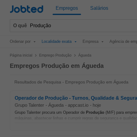
Jobted
Empregos
Salários
O quê
Ordenar por
Localidade exata
Empresa
Agência de em
>
>
Página inicial
Emprego Produção
Águeda
Empregos Produção em Águeda
Resultados de Pesquisa - Empregos Produção em Águeda
Operador de Produção - Turnos, Qualidade & Segur
Grupo Talenter
-
Águeda
-
appcast.io
-
hoje
Grupo Talenter procura um Operador de
Produção
(M/F) para empres
máquinas, abastecer linhas e cumprir regras de segurança e qualida