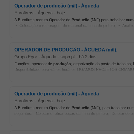
Operador de produção (m/f) - Águeda
Eurofirms
-
Águeda
-
hoje
A Eurofirms recruta Operador de
Produção
(M/F) para trabalhar nu
• Colocação e retiraragem de material da linha de pintura; • Auxíl
OPERADOR DE PRODUÇÃO - ÁGUEDA (m/f).
Grupo Egor
-
Águeda
-
sapo.pt
-
há 2 dias
Funções: operador de
produção
; organização do posto de trabalho; 
Disponibilidade para vários horários LIGAMOS PROJETOS CRIAMOS
Operador de produção (m/f) - Águeda
Eurofirms
-
Águeda
-
hoje
A Eurofirms recruta Operador de
Produção
(M/F), para trabalhar nu
seguintes: - Colocar e retirar peças da linha de pintura;- Detetar defe