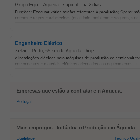
Grupo Egor
-
Águeda
-
sapo.pt
-
há 2 dias
Funções: Executar várias tarefas referentes à
produção
; Operar má
normas e regras estabelecidas (qualidade, ambiente e segurança no tr
Engenheiro Elétrico
Xelvin
-
Porto
, 65 km de Águeda
-
hoje
e instalações elétricas para máquinas de
produção
de semicondutore
componentes e materiais elétricos adequados aos equipamentos. • A
Empresas que estão a contratar em Águeda:
Portugal
Mais empregos - Indústria e Produção em Águeda:
Qualidade
Técnico Qual