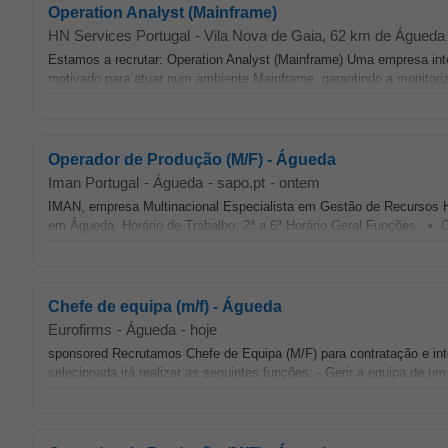
Operation Analyst (Mainframe)
HN Services Portugal
-
Vila Nova de Gaia
, 62 km de Águeda
Estamos a recrutar: Operation Analyst (Mainframe) Uma empresa inte
motivado para atuar num ambiente Mainframe, garantindo a monitori
Operador de Produção (M/F) - Águeda
Iman Portugal
-
Águeda
-
sapo.pt
-
ontem
IMAN, empresa Multinacional Especialista em Gestão de Recursos 
em Águeda. Horário de Trabalho: 2ª a 6ª Horário Geral Funções: • O
Chefe de equipa (m/f) - Águeda
Eurofirms
-
Águeda
-
hoje
sponsored Recrutamos Chefe de Equipa (M/F) para contratação e int
selecionada irá realizar as seguintes funções: - Gerir a equipa de u