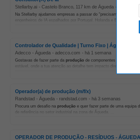
Stellarby.ai
-
Castelo Branco
, 117 km de Águeda
-
hoje
Na Stellarby ajudamos empresas a passar do "precisamos de IA" pa
engenheiros de IA espalhados por Portugal, Holanda e Brasil, e esta
Controlador de Qualidade | Turno Fixo | Águeda
Adecco
-
Águeda
-
adecco.com
-
há 1 semana
Gostavas de fazer parte da
produção
de componentes que integram 
estável, onde a tua atenção ao detalhe tem impacto direto na qualidad
Operador(a) de produção (m/f/x)
Randstad
-
Águeda
-
randstad.com
-
há 3 semanas
Procura um desafio na
produção
e quer fazer parte de uma equipa 
de referência no setor industrial na zona de Águeda. ...
OPERADOR DE PRODUÇÃO - RESÍDUOS - ÁGUEDA (