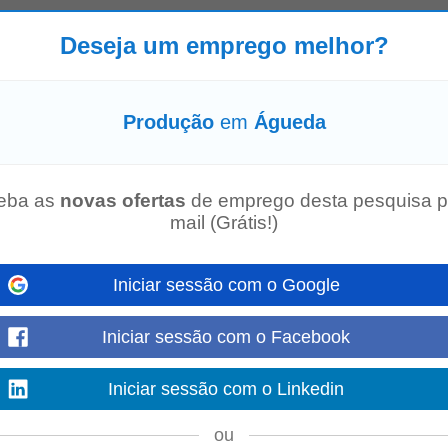
Deseja um emprego melhor?
mar equipas e empresas. Oferta: A Eurofirms recruta Operador de
Produção
enhar são as seguintes: Funções...
Mostre mais
Produção
em
Águeda
eba as
novas ofertas
de emprego desta pesquisa p
padrões de qualidade visual e eficiência operacional. Principais Responsabili
ncia Artificial. • Criar conteúdos...
mail (Grátis!)
Mostre mais
Iniciar sessão com o Google
m/f).
Iniciar sessão com o Facebook
quinas e equipamentos industriais, garantindo o seu bom funcionamento; Cum
abalho); Garantir a limpeza...
Mostre mais
Iniciar sessão com o Linkedin
ou