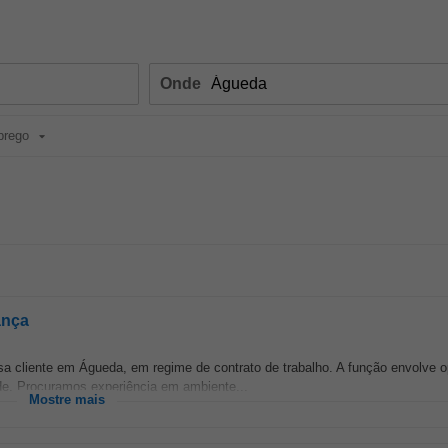
Onde
prego
ança
a cliente em Águeda, em regime de contrato de trabalho. A função envolve o
de. Procuramos experiência em ambiente...
Mostre mais