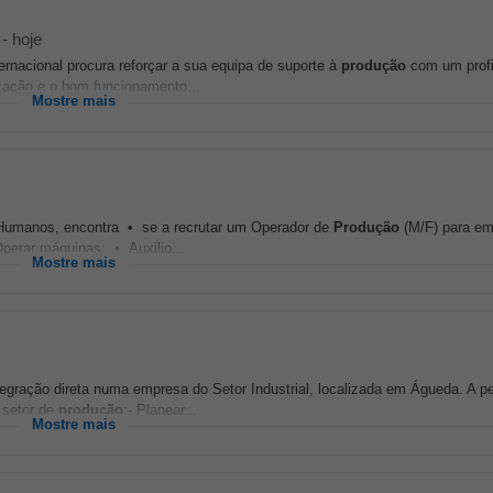
-
hoje
rnacional procura reforçar a sua equipa de suporte à
produção
com um profi
zação e o bom funcionamento...
Mostre mais
Humanos, encontra • se a recrutar um Operador de
Produção
(M/F) para em
perar máquinas; • Auxilio...
Mostre mais
egração direta numa empresa do Setor Industrial, localizada em Águeda. A p
m setor de
produção
;- Planear...
Mostre mais