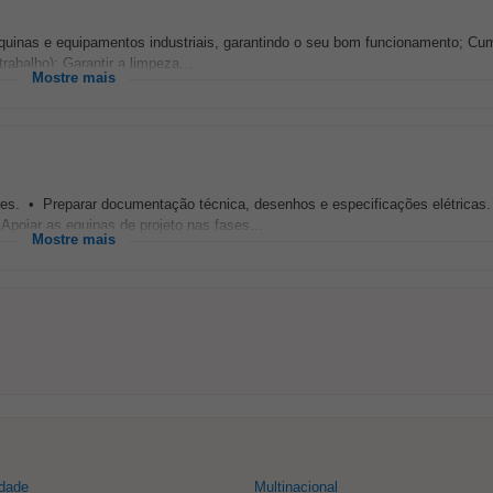
quinas e equipamentos industriais, garantindo o seu bom funcionamento; Cum
abalho); Garantir a limpeza...
Mostre mais
s. • Preparar documentação técnica, desenhos e especificações elétricas.
poiar as equipas de projeto nas fases...
Mostre mais
idade
Multinacional