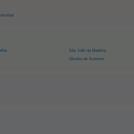
C
dustrial
elha
São João da Madeira
Oliveira de Azemeis