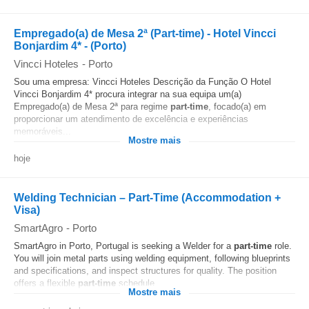
Empregado(a) de Mesa 2ª (Part-time) - Hotel Vincci
Bonjardim 4* - (Porto)
Vincci Hoteles
-
Porto
Sou uma empresa: Vincci Hoteles Descrição da Função O Hotel
Vincci Bonjardim 4* procura integrar na sua equipa um(a)
Empregado(a) de Mesa 2ª para regime
part-time
, focado(a) em
proporcionar um atendimento de excelência e experiências
memoráveis...
Mostre mais
hoje
Welding Technician – Part-Time (Accommodation +
Visa)
SmartAgro
-
Porto
SmartAgro in Porto, Portugal is seeking a Welder for a
part-time
role.
You will join metal parts using welding equipment, following blueprints
and specifications, and inspect structures for quality. The position
offers a flexible
part-time
schedule...
Mostre mais