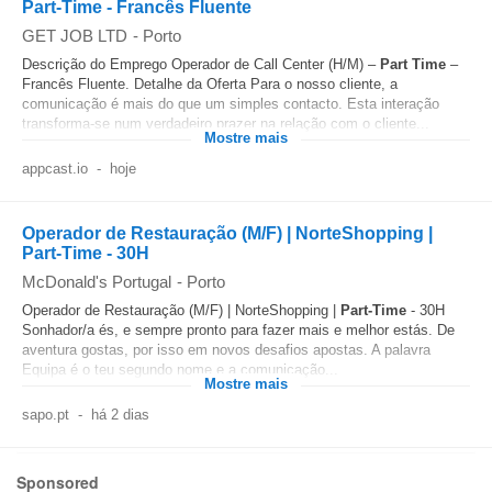
Part-Time - Francês Fluente
GET JOB LTD
-
Porto
Descrição do Emprego Operador de Call Center (H/M) –
Part Time
–
Francês Fluente. Detalhe da Oferta Para o nosso cliente, a
comunicação é mais do que um simples contacto. Esta interação
transforma‑se num verdadeiro prazer na relação com o cliente...
Mostre mais
appcast.io
-
hoje
Operador de Restauração (M/F) | NorteShopping |
Part-Time - 30H
McDonald's Portugal
-
Porto
Operador de Restauração (M/F) | NorteShopping |
Part-Time
- 30H
Sonhador/a és, e sempre pronto para fazer mais e melhor estás. De
aventura gostas, por isso em novos desafios apostas. A palavra
Equipa é o teu segundo nome e a comunicação...
Mostre mais
sapo.pt
-
há 2 dias