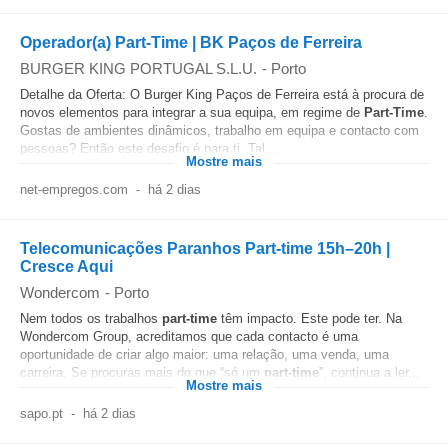
Operador(a) Part-Time | BK Paços de Ferreira
BURGER KING PORTUGAL S.L.U.
-
Porto
Detalhe da Oferta: O Burger King Paços de Ferreira está à procura de
novos elementos para integrar a sua equipa, em regime de
Part-Time
.
Gostas de ambientes dinâmicos, trabalho em equipa e contacto com
pessoas? Então este desafio é para ti. Tal...
Mostre mais
net-empregos.com
-
há 2 dias
Telecomunicações Paranhos Part-time 15h–20h |
Cresce Aqui
Wondercom
-
Porto
Nem todos os trabalhos
part-time
têm impacto. Este pode ter. Na
Wondercom Group, acreditamos que cada contacto é uma
oportunidade de criar algo maior: uma relação, uma venda, uma
carreira. Se procuras mais do que “só um
part-time
”, continua a ler...
Mostre mais
sapo.pt
-
há 2 dias