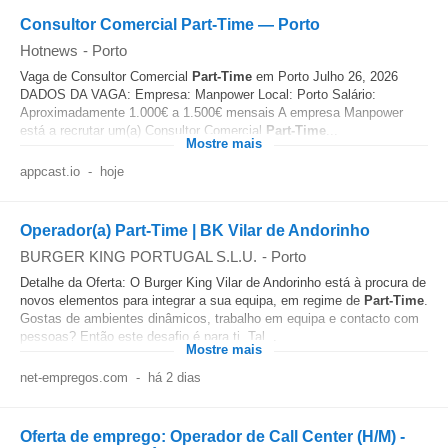
Consultor Comercial Part-Time — Porto
Hotnews
-
Porto
Vaga de Consultor Comercial
Part-Time
em Porto Julho 26, 2026
DADOS DA VAGA: Empresa: Manpower Local: Porto Salário:
Aproximadamente 1.000€ a 1.500€ mensais A empresa Manpower
está a recrutar um(a) Consultor Comercial
Part-Time
...
Mostre mais
appcast.io
-
hoje
Operador(a) Part-Time | BK Vilar de Andorinho
BURGER KING PORTUGAL S.L.U.
-
Porto
Detalhe da Oferta: O Burger King Vilar de Andorinho está à procura de
novos elementos para integrar a sua equipa, em regime de
Part-Time
.
Gostas de ambientes dinâmicos, trabalho em equipa e contacto com
pessoas? Então este desafio é para ti. Tal...
Mostre mais
net-empregos.com
-
há 2 dias
Oferta de emprego: Operador de Call Center (H/M) -