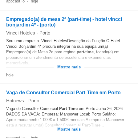
appcast.io
-
hoje
Empregado(a) de mesa 2ª (part-time) - hotel vincci
bonjardim 4* - (porto)
Vincci Hoteles
-
Porto
Sou uma empresa: Vincci HotelesDescrição da Função O Hotel
Vincci Bonjardim 4* procura integrar na sua equipa um(a)
Empregado(a) de Mesa 2a para regime
part-time
, focado(a) em
proporcionar um atendimento de excelência e experiências
memoráveis...
Mostre mais
hoje
Vaga de Consultor Comercial Part-Time em Porto
Hotnews
-
Porto
Vaga de Consultor Comercial
Part-Time
em Porto Julho 26, 2026
DADOS DA VAGA: Empresa: Manpower Local: Porto Salário:
Aproximadamente 1.000€ a 1.500€ mensais A empresa Manpower
está a recrutar um(a) Consultor Comercial
Part-Time
...
Mostre mais
appcast.io
-
hoje