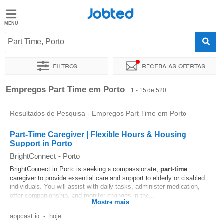
Jobted
Jobted
Empregos
Part Time, Porto
Filtros
Receba as ofertas
Salários
Ordenar por
Localidade exata
Empresa
Agência de empr
Empregos Part Time em Porto
1 - 15 de 520
Resultados de Pesquisa - Empregos Part Time em Porto
Part-Time Caregiver | Flexible Hours & Housing
Support in Porto
BrightConnect
-
Porto
BrightConnect in Porto is seeking a compassionate,
part-time
caregiver to provide essential care and support to elderly or disabled
individuals. You will assist with daily tasks, administer medication,
offer companionship, and monitor changes in the...
Mostre mais
appcast.io
-
hoje