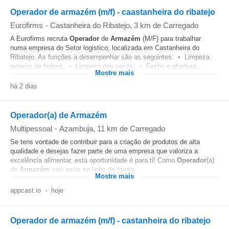
Operador de armazém (m/f) - caastanheira do ribatejo
Eurofirms
-
Castanheira do Ribatejo
, 3 km de Carregado
A Eurofirms recruta
Operador
de
Armazém
(M/F) para trabalhar
numa empresa do Setor logistico, localizada em Castanheira do
Ribatejo. As funções a desempenhar são as seguintes: • Limpeza
exterior de bidons; • Limpeza dos sacos; • Fecho e abertura...
Mostre mais
há 2 dias
Operador(a) de Armazém
Multipessoal
-
Azambuja
, 11 km de Carregado
Se tens vontade de contribuir para a criação de produtos de alta
qualidade e desejas fazer parte de uma empresa que valoriza a
excelência alimentar, esta oportunidade é para ti! Como
Operador
(a)
de
Armazém
vais estar na linha da frente...
Mostre mais
appcast.io
-
hoje
Operador de armazém (m/f) - castanheira do ribatejo