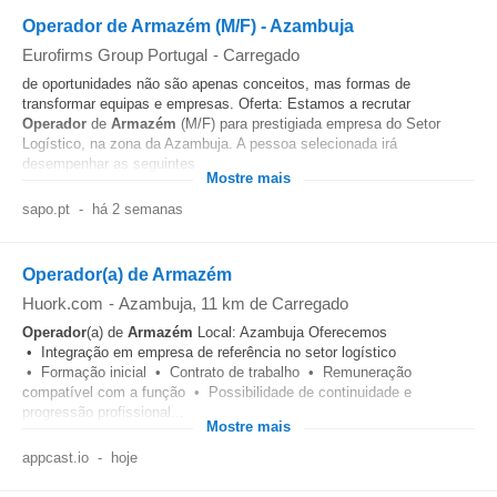
Operador de Armazém (M/F) - Azambuja
Eurofirms Group Portugal
-
Carregado
de oportunidades não são apenas conceitos, mas formas de
transformar equipas e empresas. Oferta: Estamos a recrutar
Operador
de
Armazém
(M/F) para prestigiada empresa do Setor
Logístico, na zona da Azambuja. A pessoa selecionada irá
desempenhar as seguintes...
Mostre mais
sapo.pt
-
há 2 semanas
Operador(a) de Armazém
Huork.com
-
Azambuja
, 11 km de Carregado
Operador
(a) de
Armazém
Local: Azambuja Oferecemos
• Integração em empresa de referência no setor logístico
• Formação inicial • Contrato de trabalho • Remuneração
compatível com a função • Possibilidade de continuidade e
progressão profissional...
Mostre mais
appcast.io
-
hoje