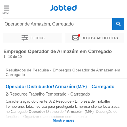
Jobted
Jobted
Empregos
Operador de Armazém, Carregado
Filtros
Receba as ofertas
Salários
Ordenar por
Localidade exata
Agência de emprego
Empregos Operador de Armazém em Carregado
1 - 10 de 10
Resultados de Pesquisa - Empregos Operador de Armazém em
Carregado
Operador Distribuidor/ Armazém (M/F) – Carregado
2-Resource Trabalho Temporário
-
Carregado
Caracterização do cliente: A 2 Resource - Empresa de Trabalho
Temporário, Lda., recruta para prestigiada Empresa cliente localizada
no Carregado
Operador
Distribuidor/
Armazém
(M/F). Descrição de
funções: - Organizar e acondicionar corretamente...
Mostre mais