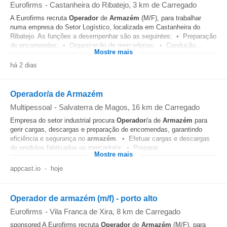
Eurofirms
-
Castanheira do Ribatejo
, 3 km de Carregado
A Eurofirms recruta
Operador
de
Armazém
(M/F), para trabalhar
numa empresa do Setor Logístico, localizada em Castanheira do
Ribatejo. As funções a desempenhar são as seguintes: • Preparação
de encomendas; • Organização de mercadorias; • Condução...
Mostre mais
há 2 dias
Operador/a de Armazém
Multipessoal
-
Salvaterra de Magos
, 16 km de Carregado
Empresa do setor industrial procura
Operador
/a de
Armazém
para
gerir cargas, descargas e preparação de encomendas, garantindo
eficiência e segurança no
armazém
. • Efetuar cargas e descargas
de produtos fabricados ou mercadoria; • Preparar...
Mostre mais
appcast.io
-
hoje
Operador de armazém (m/f) - porto alto
Eurofirms
-
Vila Franca de Xira
, 8 km de Carregado
sponsored A Eurofirms recruta
Operador
de
Armazém
(M/F), para