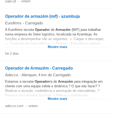
sapo.pt
-
ontem
Operador de armazém (m/f) - azambuja
Eurofirms
-
Carregado
A Eurofirms recruta
Operador
de
Armazém
(M/F) para trabalhar
numa empresa do Setor logístico, localizada na Azambuja. As
funções a desempenhar são as seguintes: • Cargas e descargas;
• Condução de mota elétrica; • Picking. - Experiência anterior...
Mostre mais
há 2 dias
Operador de Armazém - Carregado
Adecco
-
Alenquer
, 4 km de Carregado
Estamos a recrutar
Operador
/a de
Armazém
para integração em
cliente com uma equipa sólida e dinâmica ? O que irás fazer? ?
Realizar a receção, conferência e arrumação de mercadorias, ?
Preparar encomendas (picking), ? Efetuar a embalagem...
Mostre mais
adecco.com
-
ontem