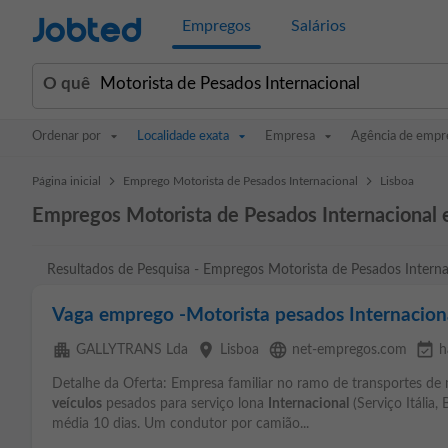
Jobted
Empregos
Salários
O quê
Ordenar por
Localidade exata
Empresa
Agência de empr
>
>
Página inicial
Emprego Motorista de Pesados Internacional
Lisboa
Empregos Motorista de Pesados Internacional 
Resultados de Pesquisa - Empregos Motorista de Pesados Interna
Vaga emprego -Motorista pesados Internacion
apartment
place
language
event_available
GALLYTRANS Lda
Lisboa
net-empregos.com
h
Detalhe da Oferta: Empresa familiar no ramo de transportes de
veículos
pesados para serviço lona
Internacional
(Serviço Itália,
média 10 dias. Um condutor por camião...