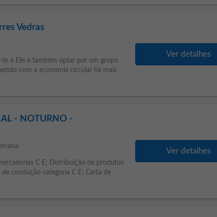
rres Vedras
Ver detalhes
r-te à Elis é também optar por um grupo
etido com a economia circular há mais
OCAL - NOTURNO -
semana
Ver detalhes
ercadorias C E; Distribuição de produtos.
ta de condução categoria C E; Carta de