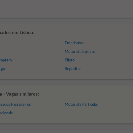
nados em Lisboa:
Empilhador
Motorista Ligeiros
rmazém
Piloto
rgas
Repositor
- Vagas similares:
esados Passageiros
Motorista Particular
acionais