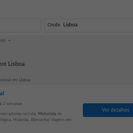
Onde
ego
em Lisboa
cional em Lisboa
al
á 2 semanas
Ver detalhes
 mercadorias recruta:
Motorista
de
 Bélgica, Holanda, Alemanha) Viagens em