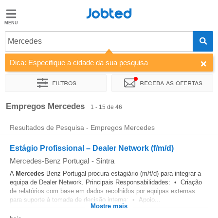
Jobted
Jobted
Empregos
Mercedes
Dica: Especifique a cidade da sua pesquisa
Salários
Filtros
Receba as ofertas
Ordenar por
Empresa
Agência de emprego
Tipo de contr
Empregos Mercedes
1 - 15 de 46
Resultados de Pesquisa - Empregos Mercedes
Estágio Profissional – Dealer Network (f/m/d)
Mercedes-Benz Portugal
-
Sintra
A
Mercedes
-Benz Portugal procura estagiário (m/f/d) para integrar a
equipa de Dealer Network. Principais Responsabilidades: • Criação
de relatórios com base em dados recolhidos por equipas externas
para suporte à tomada de decisão interna; • Apoio...
Mostre mais