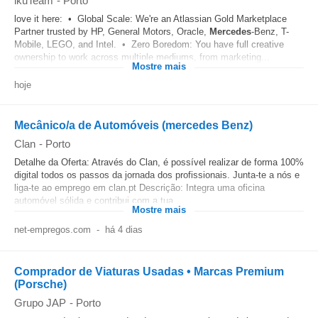
ikuTeam
-
Porto
love it here: • Global Scale: We're an Atlassian Gold Marketplace
Partner trusted by HP, General Motors, Oracle,
Mercedes
-Benz, T-
Mobile, LEGO, and Intel. • Zero Boredom: You have full creative
ownership to work across multiple mediums, from marketing...
Mostre mais
hoje
Mecânico/a de Automóveis (mercedes Benz)
Clan
-
Porto
Detalhe da Oferta: Através do Clan, é possível realizar de forma 100%
digital todos os passos da jornada dos profissionais. Junta-te a nós e
liga-te ao emprego em clan.pt Descrição: Integra uma oficina
automóvel sólida e contribui com a tua...
Mostre mais
net-empregos.com
-
há 4 dias
Comprador de Viaturas Usadas • Marcas Premium
(Porsche)
Grupo JAP
-
Porto