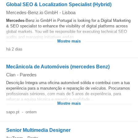
Global SEO & Localization Specialist (Hybrid)
Mercedes-Benz.io GmbH
-
Lisboa
Mercedes
-Benz.io GmbH in Portugal is looking for a Digital Marketing
& SEO specialist to enhance the visibility of digital platforms across
global markets. You will be responsible for executing technical SEO
audits and managing initiatives end-to...
Mostre mais
há 2 dias
Mecânico/a de Automóveis (mercedes Benz)
Clan
-
Paredes
Descrição Integra uma oficina automóvel sólida e contribui com a tua
experiência para a manutenção e reparação de veículos. Procuramos
profissionais séniores, com mais de 5 anos de experiência, para
reforçar a equipa técnica e garantir a qualidade...
Mostre mais
sapo.pt
-
ontem
Senior Multimedia Designer