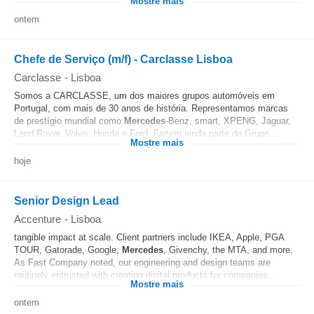
Mostre mais
ontem
Chefe de Serviço (m/f) - Carclasse Lisboa
Carclasse
-
Lisboa
Somos a CARCLASSE, um dos maiores grupos automóveis em
Portugal, com mais de 30 anos de história. Representamos marcas
de prestígio mundial como
Mercedes
-Benz, smart, XPENG, Jaguar,
Land Rover, Volvo, Honda e Ford. Fazem ainda parte do Grupo...
Mostre mais
hoje
Senior Design Lead
Accenture
-
Lisboa
tangible impact at scale. Client partners include IKEA, Apple, PGA
TOUR, Gatorade, Google,
Mercedes
, Givenchy, the MTA, and more.
As Fast Company noted, our engineering and design teams are
routinely entrusted with creating digital products for companies...
Mostre mais
ontem