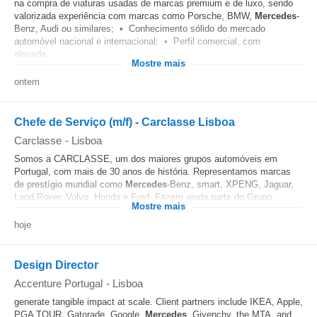
na compra de viaturas usadas de marcas premium e de luxo, sendo
valorizada experiência com marcas como Porsche, BMW,
Mercedes
-
Benz, Audi ou similares; • Conhecimento sólido do mercado
automóvel nacional e internacional; • Perfil comercial, com
elevada...
Mostre mais
ontem
Chefe de Serviço (m/f) - Carclasse Lisboa
Carclasse
-
Lisboa
Somos a CARCLASSE, um dos maiores grupos automóveis em
Portugal, com mais de 30 anos de história. Representamos marcas
de prestígio mundial como
Mercedes
-Benz, smart, XPENG, Jaguar,
Land Rover, Volvo, Honda e Ford. Fazem ainda parte do Grupo...
Mostre mais
hoje
Design Director
Accenture Portugal
-
Lisboa
generate tangible impact at scale. Client partners include IKEA, Apple,
PGA TOUR, Gatorade, Google,
Mercedes
, Givenchy, the MTA, and