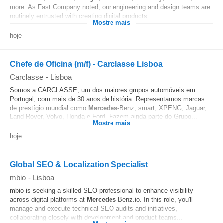
more. As Fast Company noted, our engineering and design teams are
routinely entrusted with creating digital products...
Mostre mais
hoje
Chefe de Oficina (m/f) - Carclasse Lisboa
Carclasse
-
Lisboa
Somos a CARCLASSE, um dos maiores grupos automóveis em
Portugal, com mais de 30 anos de história. Representamos marcas
de prestígio mundial como
Mercedes
-Benz, smart, XPENG, Jaguar,
Land Rover, Volvo, Honda e Ford. Fazem ainda parte do Grupo...
Mostre mais
hoje
Global SEO & Localization Specialist
mbio
-
Lisboa
mbio is seeking a skilled SEO professional to enhance visibility
across digital platforms at
Mercedes
-Benz.io. In this role, you'll
manage and execute technical SEO audits and initiatives,
collaborating closely with development and product teams...