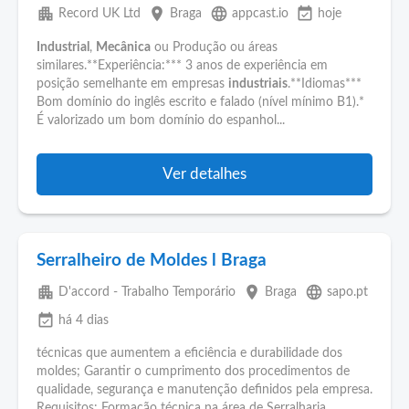
apartment
place
language
event_available
Record UK Ltd
Braga
appcast.io
hoje
Industrial
,
Mecânica
ou Produção ou áreas
similares.**Experiência:*** 3 anos de experiência em
posição semelhante em empresas
industriais
.**Idiomas***
Bom domínio do inglês escrito e falado (nível mínimo B1).*
É valorizado um bom domínio do espanhol...
Ver detalhes
Serralheiro de Moldes l Braga
apartment
place
language
D'accord - Trabalho Temporário
Braga
sapo.pt
event_available
há 4 dias
técnicas que aumentem a eficiência e durabilidade dos
moldes; Garantir o cumprimento dos procedimentos de
qualidade, segurança e manutenção definidos pela empresa.
Requisitos: Formação técnica na área de Serralharia