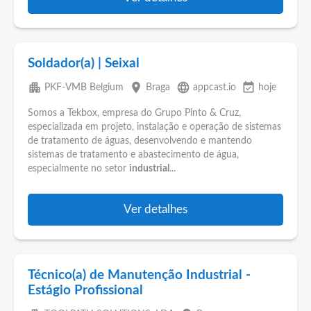
Soldador(a) | Seixal
apartment
place
language
event_available
PKF-VMB Belgium
Braga
appcast.io
hoje
Somos a Tekbox, empresa do Grupo Pinto & Cruz,
especializada em projeto, instalação e operação de sistemas
de tratamento de águas, desenvolvendo e mantendo
sistemas de tratamento e abastecimento de água,
especialmente no setor
industrial
...
Ver detalhes
Técnico(a) de Manutenção Industrial -
Estágio Profissional