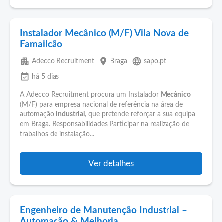
Instalador Mecânico (M/F) Vila Nova de
Famailcão
apartment
place
language
Adecco Recruitment
Braga
sapo.pt
event_available
há 5 dias
A Adecco Recruitment procura um Instalador
Mecânico
(M/F) para empresa nacional de referência na área de
automação
industrial
, que pretende reforçar a sua equipa
em Braga. Responsabilidades Participar na realização de
trabalhos de instalação...
Ver detalhes
Engenheiro de Manutenção Industrial –
Automação & Melhoria