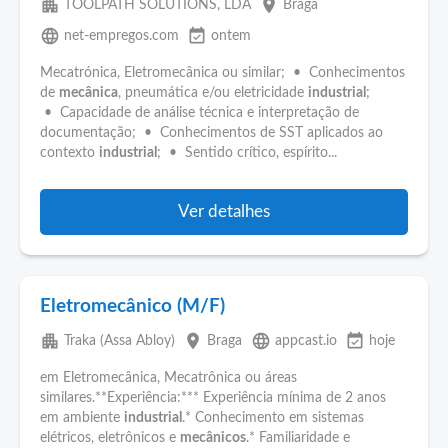
apartment
place
TOOLPATH SOLUTIONS, LDA
Braga
language
event_available
net-empregos.com
ontem
Mecatrónica, Eletromecânica ou similar; • Conhecimentos
de
mecânica
, pneumática e/ou eletricidade
industrial
;
• Capacidade de análise técnica e interpretação de
documentação; • Conhecimentos de SST aplicados ao
contexto
industrial
; • Sentido crítico, espírito...
Ver detalhes
Eletromecânico (M/F)
apartment
place
language
event_available
Traka (Assa Abloy)
Braga
appcast.io
hoje
em Eletromecânica, Mecatrônica ou áreas
similares.**Experiência:*** Experiência mínima de 2 anos
em ambiente
industrial
.* Conhecimento em sistemas
elétricos, eletrônicos e
mecânicos
.* Familiaridade e