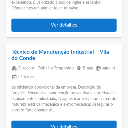
experiência. É valorizado o uso de inglês e espanhol.
Oferecemos um ambiente de trabalho...
Ver detalhes
Técnico de Manutenção Industrial – Vila
do Conde
apartment
place
language
D'accord - Trabalho Temporário
Braga
sapo.pt
event_available
há 4 dias
da eficiência operacional da empresa. Descrição de
funções: Executar a manutenção preventiva e corretiva de
equipamentos
industriais
; Diagnosticar e reparar avarias de
natureza elétrica,
mecânica
e eletromecânica; Assegurar o
correto funcionamento...
Ver detalhes