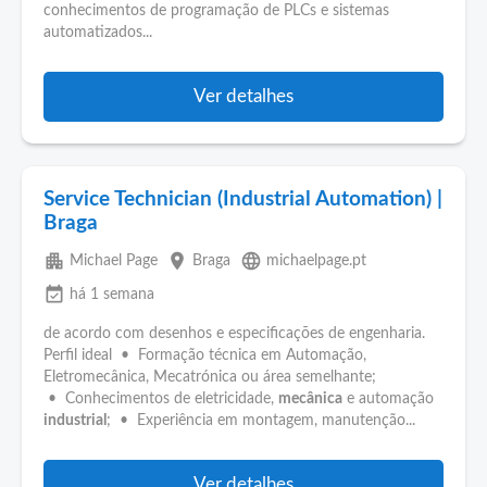
conhecimentos de programação de PLCs e sistemas
automatizados...
Ver detalhes
Service Technician (Industrial Automation) |
Braga
apartment
place
language
Michael Page
Braga
michaelpage.pt
event_available
há 1 semana
de acordo com desenhos e especificações de engenharia.
Perfil ideal • Formação técnica em Automação,
Eletromecânica, Mecatrónica ou área semelhante;
• Conhecimentos de eletricidade,
mecânica
e automação
industrial
; • Experiência em montagem, manutenção...
Ver detalhes