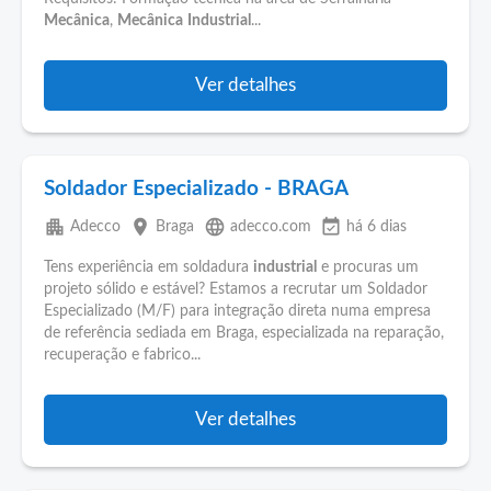
Mecânica
,
Mecânica
Industrial
...
Ver detalhes
Soldador Especializado - BRAGA
apartment
place
language
event_available
Adecco
Braga
adecco.com
há 6 dias
Tens experiência em soldadura
industrial
e procuras um
projeto sólido e estável? Estamos a recrutar um Soldador
Especializado (M/F) para integração direta numa empresa
de referência sediada em Braga, especializada na reparação,
recuperação e fabrico...
Ver detalhes