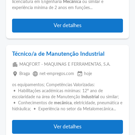
licenciatura em Engenharia
Mecânica
ou similar e
experiência mínima de 2 anos em funções...
Ver detalhes
Técnico/a de Manutenção Industrial
apartment
MAQFORT - MAQUINAS E FERRAMENTAS, S.A.
place
language
event_available
Braga
net-empregos.com
hoje
os equipamentos; Competências Valorizadas:
• Habilitações académicas mínimas: 12º ano de
escolaridade na área de Manutenção
Industrial
ou similar;
• Conhecimentos de
mecânica
, eletricidade, pneumática e
hidráulica; • Experiência no setor da Metalomecânica...
Ver detalhes