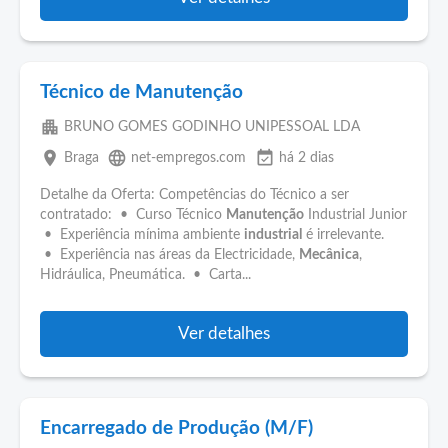
Técnico de Manutenção
apartment
BRUNO GOMES GODINHO UNIPESSOAL LDA
place
language
event_available
Braga
net-empregos.com
há 2 dias
Detalhe da Oferta: Competências do Técnico a ser
contratado: • Curso Técnico
Manutenção
Industrial Junior
• Experiência mínima ambiente
industrial
é irrelevante.
• Experiência nas áreas da Electricidade,
Mecânica
,
Hidráulica, Pneumática. • Carta...
Ver detalhes
Encarregado de Produção (M/F)