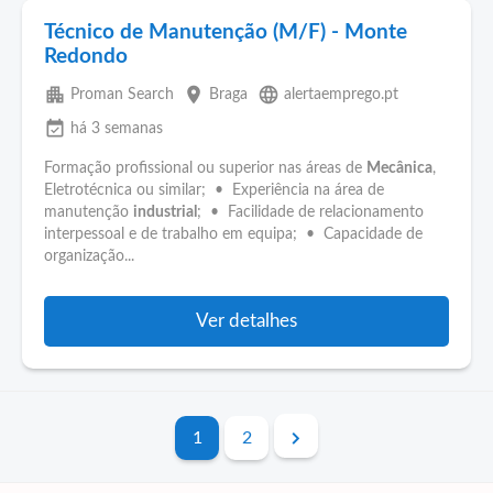
Técnico de Manutenção (M/F) - Monte
Redondo
apartment
place
language
Proman Search
Braga
alertaemprego.pt
event_available
há 3 semanas
Formação profissional ou superior nas áreas de
Mecânica
,
Eletrotécnica ou similar; • Experiência na área de
manutenção
industrial
; • Facilidade de relacionamento
interpessoal e de trabalho em equipa; • Capacidade de
organização...
Ver detalhes
1
2