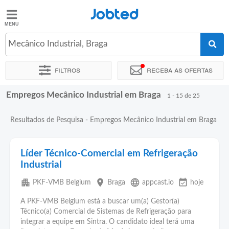
Jobted
Jobted
Empregos
Mecânico Industrial, Braga
Filtros
Receba as ofertas
Salários
Empregos Mecânico Industrial em Braga
Ordenar por
Localidade exata
Empresa
Agência de empre
1 - 15 de 25
Resultados de Pesquisa - Empregos Mecânico Industrial em Braga
Líder Técnico-Comercial em Refrigeração
Industrial
apartment
place
language
event_available
PKF-VMB Belgium
Braga
appcast.io
hoje
A PKF-VMB Belgium está a buscar um(a) Gestor(a)
Técnico(a) Comercial de Sistemas de Refrigeração para
integrar a equipe em Sintra. O candidato ideal terá uma