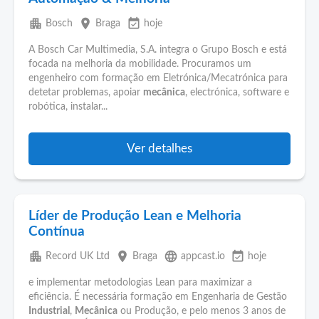
apartment
place
event_available
Bosch
Braga
hoje
A Bosch Car Multimedia, S.A. integra o Grupo Bosch e está
focada na melhoria da mobilidade. Procuramos um
engenheiro com formação em Eletrónica/Mecatrónica para
detetar problemas, apoiar
mecânica
, electrónica, software e
robótica, instalar...
Ver detalhes
Líder de Produção Lean e Melhoria
Contínua
apartment
place
language
event_available
Record UK Ltd
Braga
appcast.io
hoje
e implementar metodologias Lean para maximizar a
eficiência. É necessária formação em Engenharia de Gestão
Industrial
,
Mecânica
ou Produção, e pelo menos 3 anos de