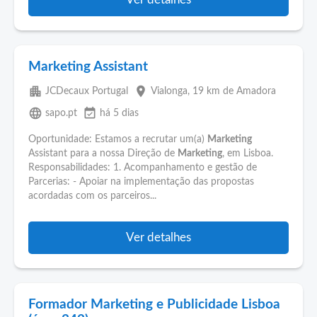
Marketing Assistant
apartment
place
JCDecaux Portugal
Vialonga
, 19 km de Amadora
language
event_available
sapo.pt
há 5 dias
Oportunidade: Estamos a recrutar um(a)
Marketing
Assistant para a nossa Direção de
Marketing
, em Lisboa.
Responsabilidades: 1. Acompanhamento e gestão de
Parcerias: - Apoiar na implementação das propostas
acordadas com os parceiros...
Ver detalhes
Formador Marketing e Publicidade Lisboa