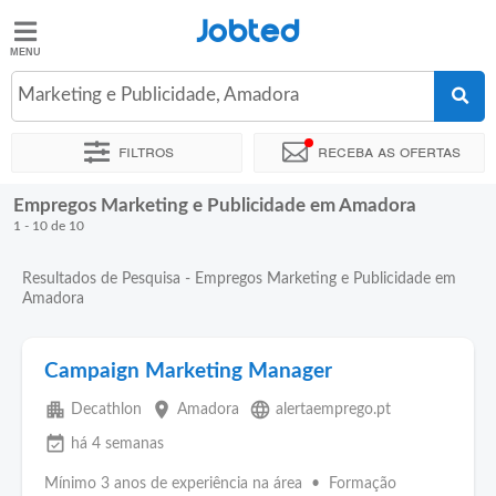
Jobted
Jobted
Empregos
Marketing e Publicidade, Amadora
Filtros
Receba as ofertas
Salários
Empregos Marketing e Publicidade em Amadora
Ordenar por
Localidade exata
Empresa
1 - 10 de 10
Resultados de Pesquisa - Empregos Marketing e Publicidade em
Amadora
Campaign Marketing Manager
apartment
place
language
Decathlon
Amadora
alertaemprego.pt
event_available
há 4 semanas
Mínimo 3 anos de experiência na área • Formação