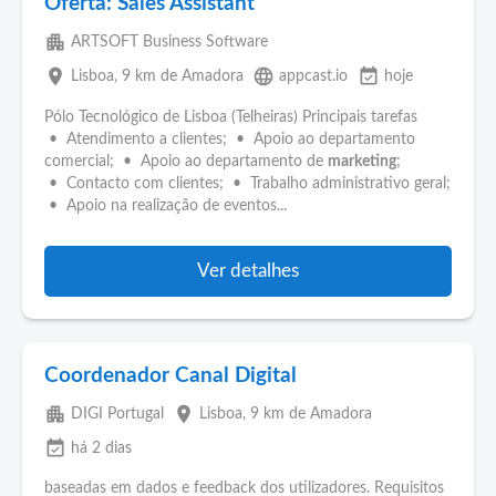
Oferta: Sales Assistant
apartment
ARTSOFT Business Software
place
language
event_available
Lisboa
, 9 km de Amadora
appcast.io
hoje
Pólo Tecnológico de Lisboa (Telheiras) Principais tarefas
• Atendimento a clientes; • Apoio ao departamento
comercial; • Apoio ao departamento de
marketing
;
• Contacto com clientes; • Trabalho administrativo geral;
• Apoio na realização de eventos...
Ver detalhes
Coordenador Canal Digital
apartment
place
DIGI Portugal
Lisboa
, 9 km de Amadora
event_available
há 2 dias
baseadas em dados e feedback dos utilizadores. Requisitos