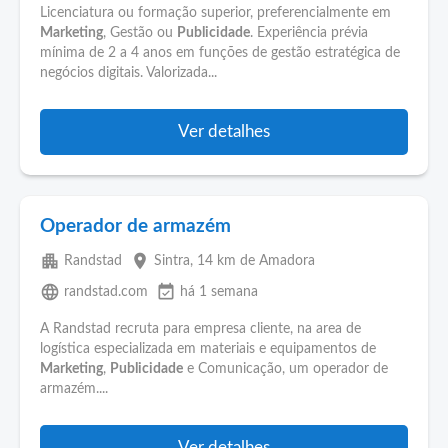
Licenciatura ou formação superior, preferencialmente em
Marketing
, Gestão ou
Publicidade
. Experiência prévia
mínima de 2 a 4 anos em funções de gestão estratégica de
negócios digitais. Valorizada...
Ver detalhes
Operador de armazém
apartment
place
Randstad
Sintra
, 14 km de Amadora
language
event_available
randstad.com
há 1 semana
A Randstad recruta para empresa cliente, na area de
logística especializada em materiais e equipamentos de
Marketing
,
Publicidade
e Comunicação, um operador de
armazém....
Ver detalhes