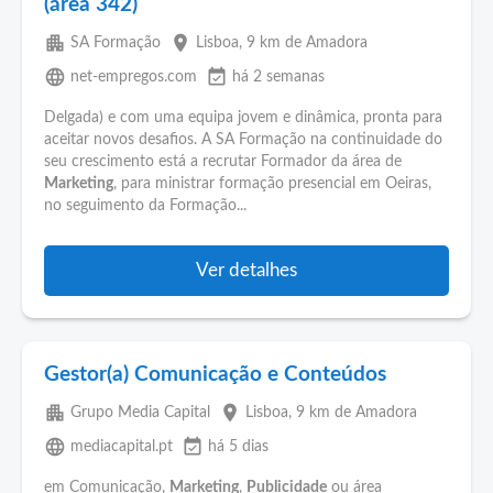
(área 342)
apartment
place
SA Formação
Lisboa
, 9 km de Amadora
language
event_available
net-empregos.com
há 2 semanas
Delgada) e com uma equipa jovem e dinâmica, pronta para
aceitar novos desafios. A SA Formação na continuidade do
seu crescimento está a recrutar Formador da área de
Marketing
, para ministrar formação presencial em Oeiras,
no seguimento da Formação...
Ver detalhes
Gestor(a) Comunicação e Conteúdos
apartment
place
Grupo Media Capital
Lisboa
, 9 km de Amadora
language
event_available
mediacapital.pt
há 5 dias
em Comunicação,
Marketing
,
Publicidade
ou área