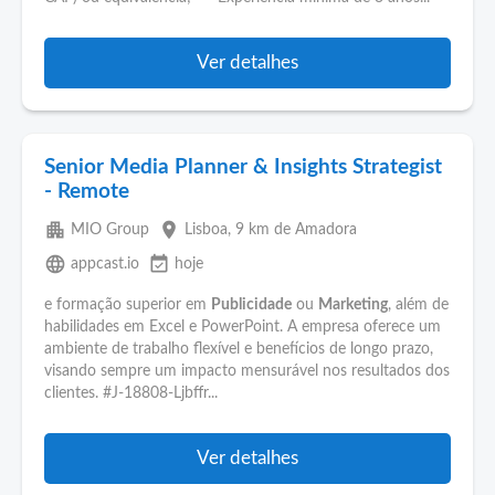
Ver detalhes
Senior Media Planner & Insights Strategist
- Remote
apartment
place
MIO Group
Lisboa
, 9 km de Amadora
language
event_available
appcast.io
hoje
e formação superior em
Publicidade
ou
Marketing
, além de
habilidades em Excel e PowerPoint. A empresa oferece um
ambiente de trabalho flexível e benefícios de longo prazo,
visando sempre um impacto mensurável nos resultados dos
clientes. #J-18808-Ljbffr...
Ver detalhes