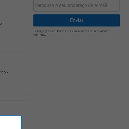
e
Serviço gratuito. Pode cancelar a inscrição a qualquer
momento
ico -
rspetivas de