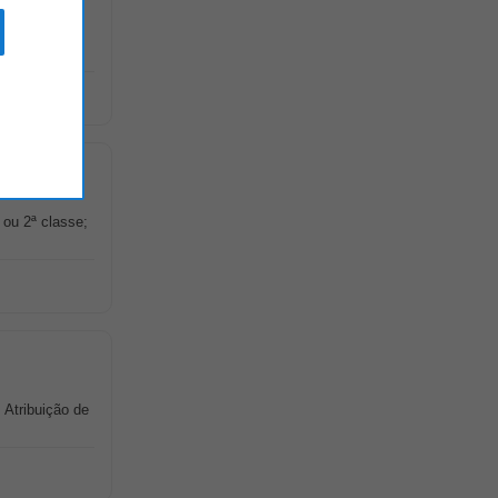
erior a 350
 ou 2ª classe;
Atribuição de