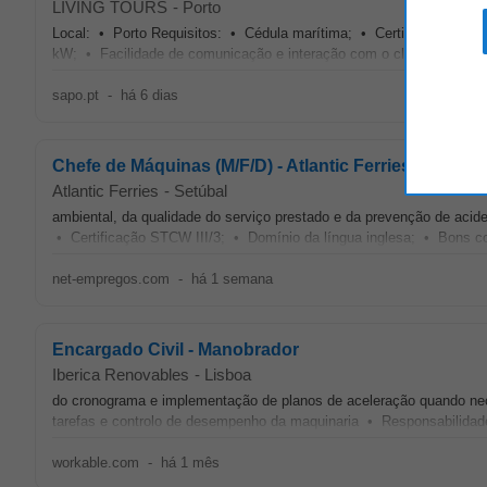
LIVING TOURS
-
Porto
Local: • Porto Requisitos: • Cédula marítima; • Certificação para
kW; • Facilidade de comunicação e interação com o cliente; • Sen
sapo.pt
-
há 6 dias
Chefe de Máquinas (M/F/D) - Atlantic Ferries
Atlantic Ferries
-
Setúbal
ambiental, da qualidade do serviço prestado e da prevenção de aci
• Certificação STCW III/3; • Domínio da língua inglesa; • Bons co
net-empregos.com
-
há 1 semana
Encargado Civil - Manobrador
Iberica Renovables
-
Lisboa
do cronograma e implementação de planos de aceleração quando ne
tarefas e controlo de desempenho da maquinaria • Responsabilidade
workable.com
-
há 1 mês