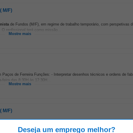
( M/F)
nista
de Fundos (M/F), em regime de trabalho temporário, com perspetivas d
 O profissional terá como missão...
Mostre mais
m Paços de Ferreira Funções: - Interpretar desenhos técnicos e ordens de fabr
-feira das 8:30H às 17:30H...
Mostre mais
( M/F)
ão -
Maquinista
de Fundos (M/F), em regime de trabalho temporário, com pe
Deseja um emprego melhor?
O profissional...