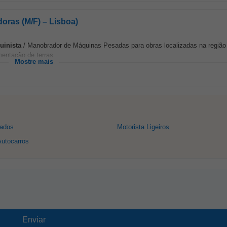
oras (M/F) – Lisboa)
uinista
/ Manobrador de Máquinas Pesadas para obras localizadas na região
entação de terras...
Mostre mais
sados
Motorista Ligeiros
Autocarros