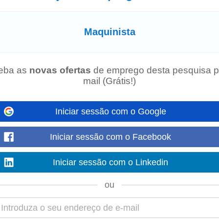
Mostre mais
Maquinista
ortofrutícola, em A-dos-Cunhados (Torres Vedras), com a admissão de um(a)
eba as
novas ofertas
de emprego desta pesquisa p
Ma
om experiência na operação...
mail (Grátis!)
Mostre mais
Iniciar sessão com o Google
Iniciar sessão com o Facebook
 mais de 30 anos de experiência, pretende aumentar a sua equipa, com con
eotecnia Experiência comprovada na...
Iniciar sessão com o Linkedin
Mostre mais
ou