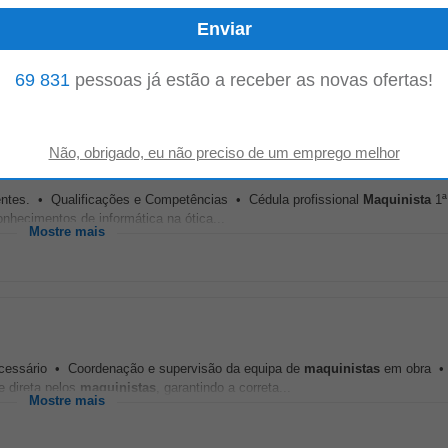
 condução de embarcações com máquinas propulsoras de potência igual ou inf
tido de Responsabilidade; • Autonomia e...
Mostre mais
69 831
pessoas já estão a receber as novas ofertas!
dentes. • Qualificações e Competências • Cédula profissional
Maquinista
1ª
nhecimentos de informática na ótica...
Mostre mais
cessário • Coordenação e supervisão da equipa de
maquinistas
em obra • 
 direta pelos
maquinistas
, garantindo a correta...
Mostre mais