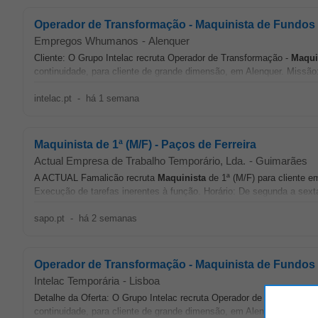
Operador de Transformação - Maquinista de Fundos 
Empregos Whumanos
-
Alenquer
Cliente: O Grupo Intelac recruta Operador de Transformação -
Maqui
continuidade, para cliente de grande dimensão, em Alenquer. Missão:
intelac.pt
-
há 1 semana
Maquinista de 1ª (M/F) - Paços de Ferreira
Actual Empresa de Trabalho Temporário, Lda.
-
Guimarães
A ACTUAL Famalicão recruta
Maquinista
de 1ª (M/F) para cliente e
Execução de tarefas inerentes à função. Horário: De segunda a sexta
sapo.pt
-
há 2 semanas
Operador de Transformação - Maquinista de Fundos 
Intelac Temporária
-
Lisboa
Detalhe da Oferta: O Grupo Intelac recruta Operador de Transformaç
continuidade, para cliente de grande dimensão, em Alenquer. Missão: 