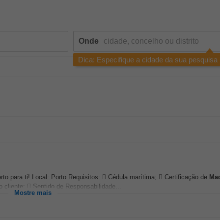
Onde
Dica: Especifique a cidade da sua pesquisa
rto para ti! Local: Porto Requisitos:  Cédula marítima;  Certificação de
Maq
 cliente;  Sentido de Responsabilidade...
Mostre mais