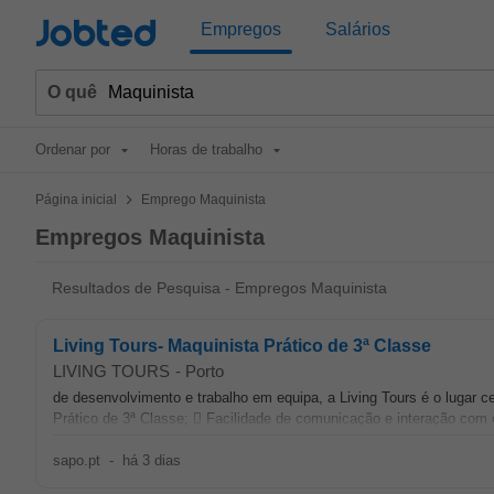
Jobted
Empregos
Salários
O quê
Ordenar por
Horas de trabalho
>
Página inicial
Emprego Maquinista
Empregos Maquinista
Resultados de Pesquisa - Empregos Maquinista
Living Tours- Maquinista Prático de 3ª Classe
LIVING TOURS
-
Porto
de desenvolvimento e trabalho em equipa, a Living Tours é o lugar ce
Prático de 3ª Classe;  Facilidade de comunicação e interação com o
sapo.pt
-
há 3 dias