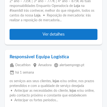
2º ano – 735€ | 3º ano – 777€ | 4º ano – 875€ As tuas
responsabilidades Enquanto Operador/a de
Loja
na
#teamlidl irás conhecer, melhor do que ninguém, todos os
cantos da nossa
Loja
. • Reposição de mercadoria: irás
realizar a reposição de mercadoria...
Ver detalhes
Responsável Equipa Logística
apartment
place
language
Decathlon
Amadora
alertaemprego.pt
event_available
há 1 semana
os serviços aos seus clientes,
lojas
e/ou online, nos prazos
pretendidos e com a qualidade de serviço desejada
• Antecipar as necessidades do cliente,
lojas
e/ou online,
pelo contacto próximo e constante que estabelecem
• Antecipar os fortes períodos...