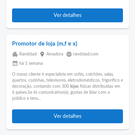
Ver detalhes
Promotor de loja (m,f e x)
apartment
place
language
Randstad
Amadora
randstad.com
event_available
há 1 semana
O nosso cliente é especialista em sofás, colchões, salas,
quartos, cozinhas, televisores, eletrodomésticos, frigorífico e
decoração, contando com 300
lojas
físicas distribuídas em
6 países.Se és comunicativo(a), gostas de lidar com o
público e tens...
Ver detalhes