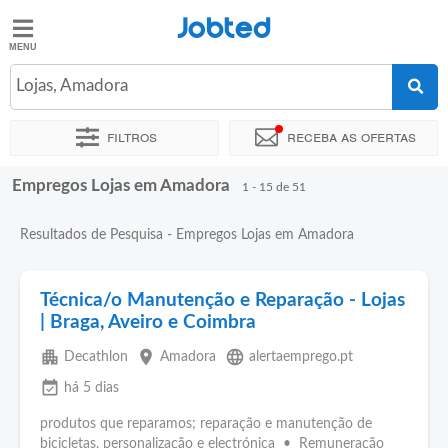
Jobted
Jobted
Empregos
Lojas, Amadora
Filtros
Receba as ofertas
Salários
Empregos Lojas em Amadora
Ordenar por
Localidade exata
Empresa
Agência de empre
1 - 15 de 51
Resultados de Pesquisa - Empregos Lojas em Amadora
Técnica/o Manutenção e Reparação - Lojas
| Braga, Aveiro e Coimbra
apartment
place
language
Decathlon
Amadora
alertaemprego.pt
event_available
há 5 dias
produtos que reparamos; reparação e manutenção de
bicicletas, personalização e electrónica • Remuneração