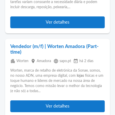
tarefas variam consoante a necessidade diária e podem
incluir descarga, reposição, peixearia,...
Ver detalhes
Vendedor (m/f) | Worten Amadora (Part-
time)
apartment
place
language
event_available
Worten
Amadora
sapo.pt
há 2 dias
Worten, marca de retalho de eletrónica da Sonae, somos,
no nosso ADN, uma empresa digital, com
lojas
físicas e um
toque humano e líderes de mercado na nossa área de
negócio. Temos como missão levar o melhor da tecnologia
(e não só) a todas...
Ver detalhes