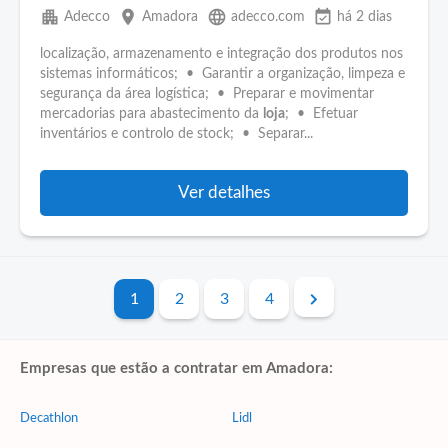
apartment
place
language
event_available
Adecco
Amadora
adecco.com
há 2 dias
localização, armazenamento e integração dos produtos nos
sistemas informáticos; • Garantir a organização, limpeza e
segurança da área logística; • Preparar e movimentar
mercadorias para abastecimento da
loja
; • Efetuar
inventários e controlo de stock; • Separar...
Ver detalhes
1
2
3
4
Empresas que estão a contratar em Amadora:
Decathlon
Lidl