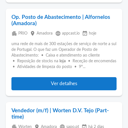
Op. Posto de Abastecimento | Alfornelos
(Amadora)
apartment
place
language
event_available
PRIO
Amadora
appcast.io
hoje
uma rede de mais de 300 estações de serviço de norte a sul
de Portugal. O que faz um Operador de Posto de
Abastecimento: • Caixa e atendimento ao cliente
• Reposição de stocks na
loja
• Receção de encomendas
• Atividades de limpeza do posto • 9º...
Ver detalhes
Vendedor (m/f) | Worten D.V. Tejo (Part-
time)
apartment
place
language
event_available
Worten
Amadora
sapo.pt
há 2 dias