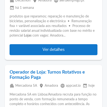
apartment
place
language
Decathlon
Amadora
alertaemprego.pt
event_available
há 1 semana
produtos que reparamos; reparação e manutenção de
bicicletas, personalização e electrónica • Remuneração
fixa + variável associada aos resultados • Processo de
revisão salarial anual individualizada com base no mérito e
potencial
Lojas
com vagas: Amadora...
Ver detalhes
Operador de Loja: Turnos Rotativos e
Formação Paga
apartment
place
language
event_available
Mercadona SA
Amadora
appcast.io
hoje
Mercadona SA em Lisboa/Amadora recruta para função no
ponto de venda, com formação remunerada a tempo
completo e horários conhecidos com antecedência. As