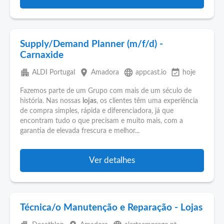
Supply/Demand Planner (m/f/d) -
Carnaxide
apartment
place
language
event_available
ALDI Portugal
Amadora
appcast.io
hoje
Fazemos parte de um Grupo com mais de um século de
história. Nas nossas
lojas
, os clientes têm uma experiência
de compra simples, rápida e diferenciadora, já que
encontram tudo o que precisam e muito mais, com a
garantia de elevada frescura e melhor...
Ver detalhes
Técnica/o Manutenção e Reparação - Lojas