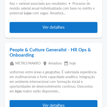
fixa + variável associada aos resultados • Processo de
revisão salarial anual individualizada com base no mérito e
potencial
Lojas
com vagas: Amadora...
Ver detalhes
People & Culture Generalist - HR Ops &
Onboarding
apartment
place
event_available
METRO/MAKRO
Amadora
hoje
uniformes entre áreas e geografias. É valorizada experiência
em multinacionais e forte capacidade analítica. Integração
em ambiente internacional com formação inicial e
oportunidades de desenvolvimento contínuo. Descontos
em
lojas
makro estão disponíveis...
Ver detalhes