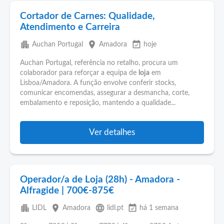
Cortador de Carnes: Qualidade,
Atendimento e Carreira
apartment
place
event_available
Auchan Portugal
Amadora
hoje
Auchan Portugal, referência no retalho, procura um
colaborador para reforçar a equipa de
loja
em
Lisboa/Amadora. A função envolve conferir stocks,
comunicar encomendas, assegurar a desmancha, corte,
embalamento e reposição, mantendo a qualidade...
Ver detalhes
Operador/a de Loja (28h) - Amadora -
Alfragide | 700€-875€
apartment
place
language
event_available
LIDL
Amadora
lidl.pt
há 1 semana