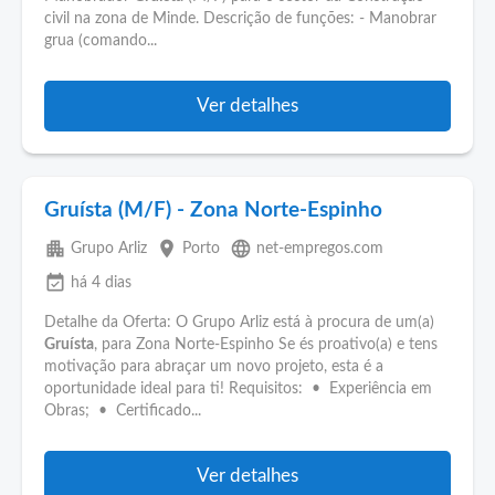
civil na zona de Minde. Descrição de funções: - Manobrar
grua (comando...
Ver detalhes
Gruísta (M/F) - Zona Norte-Espinho
apartment
place
language
Grupo Arliz
Porto
net-empregos.com
event_available
há 4 dias
Detalhe da Oferta: O Grupo Arliz está à procura de um(a)
Gruísta
, para Zona Norte-Espinho Se és proativo(a) e tens
motivação para abraçar um novo projeto, esta é a
oportunidade ideal para ti! Requisitos: • Experiência em
Obras; • Certificado...
Ver detalhes