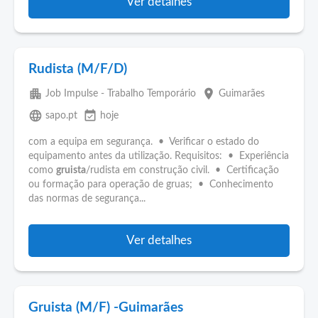
Ver detalhes
Rudista (M/F/D)
apartment
place
Job Impulse - Trabalho Temporário
Guimarães
language
event_available
sapo.pt
hoje
com a equipa em segurança. • Verificar o estado do
equipamento antes da utilização. Requisitos: • Experiência
como
gruista
/rudista em construção civil. • Certificação
ou formação para operação de gruas; • Conhecimento
das normas de segurança...
Ver detalhes
Gruista (M/F) -Guimarães