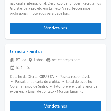
nacional e internacional. Descrição de funções: Recrutamos
Gruístas
para projeto em Lamego, Viseu. Procuramos
profissionais motivados para trabalhar...
Ver detalhes
Gruista - Sintra
apartment
place
language
BT,Lda
Lisboa
net-empregos.com
event_available
há 1 mês
Detalhe da Oferta:
GRUISTA
• Pessoa responsável;
• Possuidor de carta de
gruista
; • Local de trabalho -
Obra na região de Sintra. • Fator preferencial: 3 anos de
experiência Email de contato - Mostrar Email >...
Ver detalhes