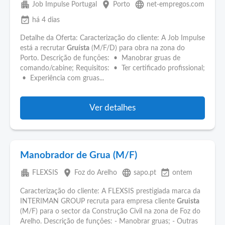
apartment
place
language
Job Impulse Portugal
Porto
net-empregos.com
event_available
há 4 dias
Detalhe da Oferta: Caracterização do cliente: A Job Impulse
está a recrutar
Gruísta
(M/F/D) para obra na zona do
Porto. Descrição de funções: • Manobrar gruas de
comando/cabine; Requisitos: • Ter certificado profissional;
• Experiência com gruas...
Ver detalhes
Manobrador de Grua (M/F)
apartment
place
language
event_available
FLEXSIS
Foz do Arelho
sapo.pt
ontem
Caracterização do cliente: A FLEXSIS prestigiada marca da
INTERIMAN GROUP recruta para empresa cliente
Gruista
(M/F) para o sector da Construção Civil na zona de Foz do
Arelho. Descrição de funções: - Manobrar gruas; - Outras