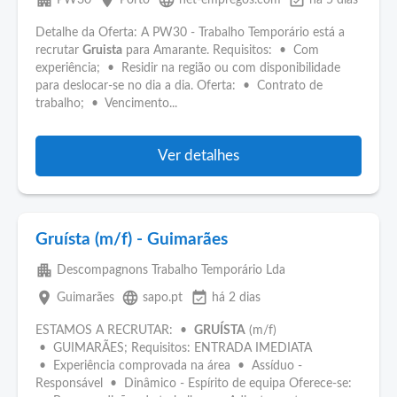
apartment
place
language
event_available
PW30
Porto
net-empregos.com
há 5 dias
Detalhe da Oferta: A PW30 - Trabalho Temporário está a
recrutar
Gruista
para Amarante. Requisitos: • Com
experiência; • Residir na região ou com disponibilidade
para deslocar-se no dia a dia. Oferta: • Contrato de
trabalho; • Vencimento...
Ver detalhes
Gruísta (m/f) - Guimarães
apartment
Descompagnons Trabalho Temporário Lda
place
language
event_available
Guimarães
sapo.pt
há 2 dias
ESTAMOS A RECRUTAR: •
GRUÍSTA
(m/f)
• GUIMARÃES; Requisitos: ENTRADA IMEDIATA
• Experiência comprovada na área • Assíduo -
Responsável • Dinâmico - Espírito de equipa Oferece-se: