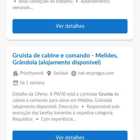
• Boas condições de trabalho; • Adiantamentos
semanais...
Ver detalhes
Gruista de cabine e comando - Melides,
Grândola (alojamento disponível)
apartment
place
language
Prioritywork
Setúbal
net-empregos.com
event_available
há 1 semana
Detalhe da Oferta: A PW30 está a contratar
Gruista
de
cabine e comando para obras em Melides, Grândola
(alojamento disponível). Descrição: • Responsável pela
execução das tarefas inerentes à respetiva categoria.
Requisitos: • Com experiência...
Ver detalhes