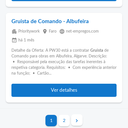
Gruista de Comando - Albufeira
apartment
place
language
Prioritywork
Faro
net-empregos.com
event_available
há 1 mês
Detalhe da Oferta: A PW30 está a contratar
Gruista
de
Comando para obras em Albufeira, Algarve. Descrição:
• Responsável pela execução das tarefas inerentes à
respetiva categoria. Requisitos: • Com experiência anterior
na função; • Cartão...
Ver detalhes
1
2