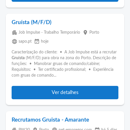
Gruísta (M/F/D)
apartment
place
Job Impulse - Trabalho Temporário
Porto
language
event_available
sapo.pt
hoje
Caracterização do cliente: • A Job Impulse está a recrutar
Gruísta
(M/F/D) para obra na zona do Porto. Descrição de
funções: • Manobrar gruas de comando/cabine;
Requisitos: • Ter certificado profissional; • Experiência
com gruas de comando...
Ver detalhes
Recrutamos Gruista - Amarante