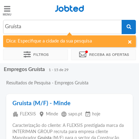
Jobted
Jobted
Empregos
Gruísta
Dica: Especifique a cidade da sua pesquisa
Salários
Filtros
Receba as ofertas
Empregos Gruísta
Ordenar por
Empresa
1 - 15 de 29
Resultados de Pesquisa - Empregos Gruísta
Gruista (M/F) - Minde
apartment
place
language
event_available
FLEXSIS
Minde
sapo.pt
hoje
Caracterização do cliente: A FLEXSIS prestigiada marca da
INTERIMAN GROUP recruta para empresa cliente
Manobrador
Gruista
(M/F) para o sector da Construção