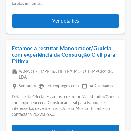
tarefas inerentes...
Ver detalhes
Estamos a recrutar Manobrador/Gruísta
com experiência da Construção Civil para
Fátima
apartment
VANART - EMPRESA DE TRABALHO TEMPORARIO,
LDA
place
language
event_available
Santarém
net-empregos.com
há 2 semanas
Detalhe da Oferta: Estamos a recrutar Manobrador/
Gruísta
com experiência da Construção Civil para Fátima. Os
interessados devem enviar CV para Mostrar Email > ou
contactar 926295069....