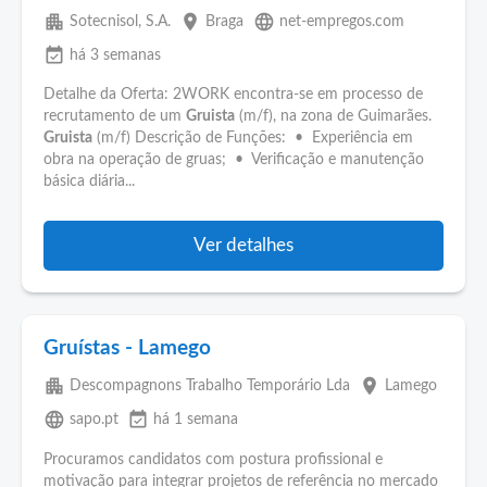
apartment
place
language
Sotecnisol, S.A.
Braga
net-empregos.com
event_available
há 3 semanas
Detalhe da Oferta: 2WORK encontra-se em processo de
recrutamento de um
Gruista
(m/f), na zona de Guimarães.
Gruista
(m/f) Descrição de Funções: • Experiência em
obra na operação de gruas; • Verificação e manutenção
básica diária...
Ver detalhes
Gruístas - Lamego
apartment
place
Descompagnons Trabalho Temporário Lda
Lamego
language
event_available
sapo.pt
há 1 semana
Procuramos candidatos com postura profissional e
motivação para integrar projetos de referência no mercado