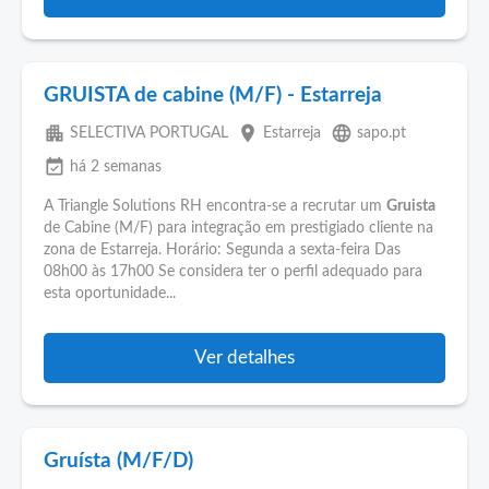
GRUISTA de cabine (M/F) - Estarreja
apartment
place
language
SELECTIVA PORTUGAL
Estarreja
sapo.pt
event_available
há 2 semanas
A Triangle Solutions RH encontra-se a recrutar um
Gruista
de Cabine (M/F) para integração em prestigiado cliente na
zona de Estarreja. Horário: Segunda a sexta-feira Das
08h00 às 17h00 Se considera ter o perfil adequado para
esta oportunidade...
Ver detalhes
Gruísta (M/F/D)