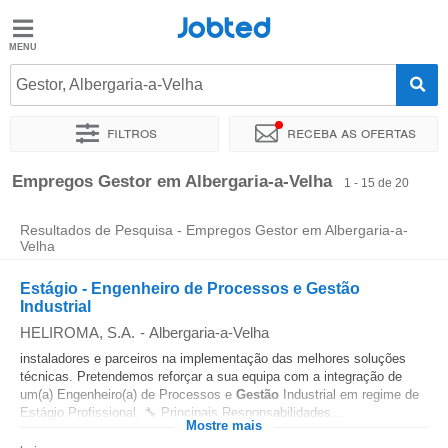
Jobted
Jobted
Empregos
Gestor, Albergaria-a-Velha
Filtros
Receba as ofertas
Salários
Ordenar por
Localidade exata
Empresa
Empregos Gestor em Albergaria-a-Velha
1 - 15 de 20
Resultados de Pesquisa - Empregos Gestor em Albergaria-a-
Velha
Estágio - Engenheiro de Processos e Gestão
Industrial
HELIROMA, S.A.
-
Albergaria-a-Velha
instaladores e parceiros na implementação das melhores soluções
técnicas. Pretendemos reforçar a sua equipa com a integração de
um(a) Engenheiro(a) de Processos e
Gestão
Industrial em regime de
Estágio Profissional. 🔧 Principais Responsabilidades...
Mostre mais