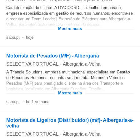
Caracterização do cliente: A D’ACCORD – Trabalho Temporário,
empresa especializada em
gestão
de recursos humanos, encontra-se
a recrutar um Team Leader | Extrusão de Plásticos para Albergaria-a-
Velha, para integração imediata e reforço da equipa...
Mostre mais
sapo.pt
-
hoje
Motorista de Pesados (M/F) - Albergaria
SELECTIVA PORTUGAL
-
Albergaria-a-Velha
A Triangle Solutions, empresa multinacional especialista em
Gestão
de Recursos Humanos, encontra-se a recrutar Motorista Veículos
Pesados (M/F) para prestigiado cliente na área dos Transporte e
Logística, localizado em Albergaria Funções: Tração...
Mostre mais
sapo.pt
-
há 1 semana
Motorista de Ligeiros (Distribuidor) (m/f)- Albergaria-a-
velha
SELECTIVA PORTUGAL
-
Albergaria-a-Velha