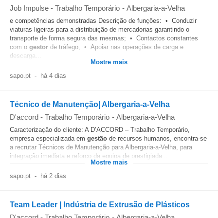
Job Impulse - Trabalho Temporário
-
Albergaria-a-Velha
e competências demonstradas Descrição de funções: • Conduzir
viaturas ligeiras para a distribuição de mercadorias garantindo o
transporte de forma segura das mesmas; • Contactos constantes
com o
gestor
de tráfego; • Apoiar nas operações de carga e
descarga...
Mostre mais
sapo.pt
-
há 4 dias
Técnico de Manutenção| Albergaria-a-Velha
D'accord - Trabalho Temporário
-
Albergaria-a-Velha
Caracterização do cliente: A D’ACCORD – Trabalho Temporário,
empresa especializada em
gestão
de recursos humanos, encontra-se
a recrutar Técnicos de Manutenção para Albergaria-a-Velha, para
integração imediata e reforço da equipa de prestigiada...
Mostre mais
sapo.pt
-
há 2 dias
Team Leader | Indústria de Extrusão de Plásticos
D'accord - Trabalho Temporário
-
Albergaria-a-Velha