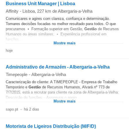
Business Unit Manager | Lisboa
Affinity
-
Lisboa
, 227 km de Albergaria-a-Velha
Comunicares e agires com clareza, confiança e determinação.
Tomares decisões focadas no melhor resultado para todos. O que
procuramos • Formação superior em Gestão,
Gestão
de Recursos
Humanos ou áreas similares; • Experiência profissional em
funções...
Mostre mais
hoje
Administrativo de Armazém - Albergaria-a-Velha
Timepeople
-
Albergaria-a-Velha
Caracterização do cliente: A TIMEPEOPLE - Empresa de Trabalho
Temporário e
Gestão
de Recursos Humanos, Alvará nº 773 de
7/7/2015, está a recrutar para cliente na zona de Albergaria-a-Velha:
Descrição de funções: - Assegurar o apoio...
Mostre mais
sapo.pt
-
há 2 dias
Motorista de Ligeiros Distribuição (M/F/D)