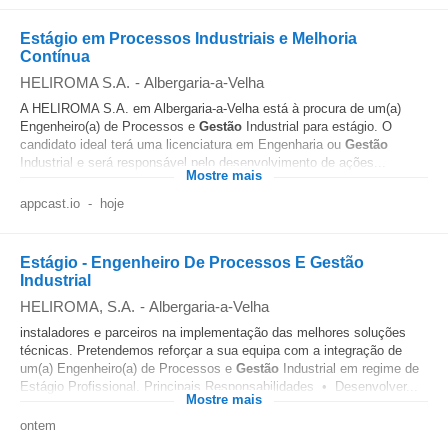
Estágio em Processos Industriais e Melhoria
Contínua
HELIROMA S.A.
-
Albergaria-a-Velha
A HELIROMA S.A. em Albergaria-a-Velha está à procura de um(a)
Engenheiro(a) de Processos e
Gestão
Industrial para estágio. O
candidato ideal terá uma licenciatura em Engenharia ou
Gestão
Industrial e será responsável pelo desenvolvimento de ações...
Mostre mais
appcast.io
-
hoje
Estágio - Engenheiro De Processos E Gestão
Industrial
HELIROMA, S.A.
-
Albergaria-a-Velha
instaladores e parceiros na implementação das melhores soluções
técnicas. Pretendemos reforçar a sua equipa com a integração de
um(a) Engenheiro(a) de Processos e
Gestão
Industrial em regime de
Estágio Profissional. Principais Responsabilidades • Desenvolver...
Mostre mais
ontem