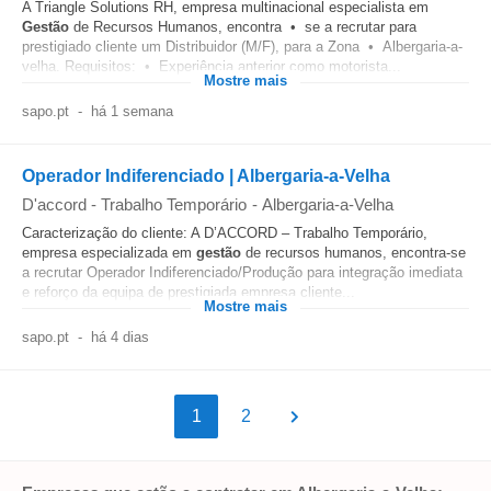
A Triangle Solutions RH, empresa multinacional especialista em
Gestão
de Recursos Humanos, encontra • se a recrutar para
prestigiado cliente um Distribuidor (M/F), para a Zona • Albergaria-a-
velha. Requisitos: • Experiência anterior como motorista...
Mostre mais
sapo.pt
-
há 1 semana
Operador Indiferenciado | Albergaria-a-Velha
D'accord - Trabalho Temporário
-
Albergaria-a-Velha
Caracterização do cliente: A D’ACCORD – Trabalho Temporário,
empresa especializada em
gestão
de recursos humanos, encontra-se
a recrutar Operador Indiferenciado/Produção para integração imediata
e reforço da equipa de prestigiada empresa cliente...
Mostre mais
sapo.pt
-
há 4 dias
1
2