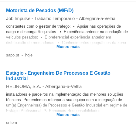
Motorista de Pesados (M/F/D)
Job Impulse - Trabalho Temporário
-
Albergaria-a-Velha
constantes com o
gestor
de tráfego; • Apoiar nas operações de
carga e descarga Requisitos: • Experiência anterior na condução de
veículos pesados; • É preferencial experiência anterior em
distribuição de mercadorias; • Conhecimentos geográficos da zona...
Mostre mais
sapo.pt
-
hoje
Estágio - Engenheiro De Processos E Gestão
Industrial
HELIROMA, S.A.
-
Albergaria-a-Velha
instaladores e parceiros na implementação das melhores soluções
técnicas. Pretendemos reforçar a sua equipa com a integração de
um(a) Engenheiro(a) de Processos e
Gestão
Industrial em regime de
Estágio Profissional. 🔧 Principais Responsabilidades...
Mostre mais
ontem