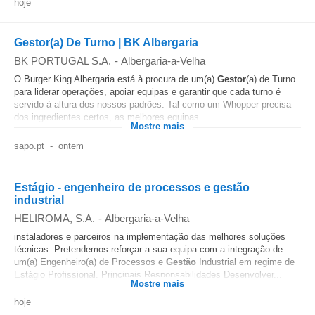
hoje
Gestor(a) De Turno | BK Albergaria
BK PORTUGAL S.A.
-
Albergaria-a-Velha
O Burger King Albergaria está à procura de um(a)
Gestor
(a) de Turno
para liderar operações, apoiar equipas e garantir que cada turno é
servido à altura dos nossos padrões. Tal como um Whopper precisa
dos ingredientes certos, as melhores equipas...
Mostre mais
sapo.pt
-
ontem
Estágio - engenheiro de processos e gestão
industrial
HELIROMA, S.A.
-
Albergaria-a-Velha
instaladores e parceiros na implementação das melhores soluções
técnicas. Pretendemos reforçar a sua equipa com a integração de
um(a) Engenheiro(a) de Processos e
Gestão
Industrial em regime de
Estágio Profissional. Principais Responsabilidades Desenvolver...
Mostre mais
hoje