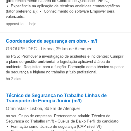
(preferencialmente na área do Controlo de Qualidade - HPLC);
• Experiência na aplicação de técnicas analíticas cromatográficas
(fator preferencial); • Conhecimento do software Empower será
valorizado...
appcast.io
-
hoje
Coordenador de segurança em obra - m/f
GROUPE IDEC
-
Lisboa
, 39 km de Alenquer
no PSS; Promover a investigação de acidentes e incidentes; Cumprir
o plano de
gestão
ambiental
e legislação aplicável à área de
ambiente. Requisitos para a função: Formação como técnico superior
de segurança e higiene no trabalho (título profissional...
há 2 dias
Técnico de Segurança no Trabalho Linhas de
Transporte de Energia Junior (m/f)
Omninstal
-
Lisboa
, 39 km de Alenquer
no seu Grupo de empresas. Pretendemos admitir: Técnico de
Segurança do Trabalho (m/f) - Queluz de Baixo Perfil do candidato:
• Formação como técnico de segurança (CAP nível VI);