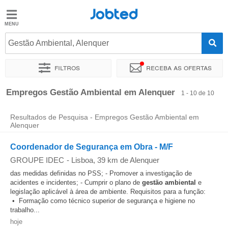
Jobted
Jobted
Empregos
Gestão Ambiental, Alenquer
Filtros
Receba as ofertas
Salários
Ordenar por
Localidade exata
Empregos Gestão Ambiental em Alenquer
1 - 10 de 10
Resultados de Pesquisa - Empregos Gestão Ambiental em
Alenquer
Coordenador de Segurança em Obra - M/F
GROUPE IDEC
-
Lisboa
, 39 km de Alenquer
das medidas definidas no PSS; - Promover a investigação de
acidentes e incidentes; - Cumprir o plano de
gestão
ambiental
e
legislação aplicável à área de ambiente. Requisitos para a função:
• Formação como técnico superior de segurança e higiene no
trabalho...
hoje