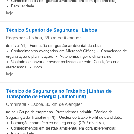
• Conhecimentos em
gestão
ambiental
em obra (preferencial);
• Familiaridade...
hoje
Técnico Superior de Segurança | Lisboa
Engexpor
-
Lisboa
, 39 km de Alenquer
de nível VI; - Formação em
gestão
ambiental
de obra
• Conhecimentos avançados em Microsoft Office; • Capacidade de
organização e planificação; • Autonomia, rigor e dinamismo;
• Vontade de inovar e crescer profissionalmente; Condições que
oferecemos: • Bom...
hoje
Técnico de Segurança no Trabalho | Linhas de
Transporte de Energia | Junior (m/f)
Omninstal
-
Lisboa
, 39 km de Alenquer
no seu Grupo de empresas. Pretendemos admitir: Técnico de
Segurança do Trabalho (m/f) - Queluz de Baixo Perfil do candidato:
• Formação como técnico de segurança (CAP nível VI);
• Conhecimentos em
gestão
ambiental
em obra (preferencial);
• Familiaridade...