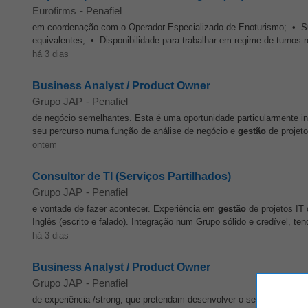
Eurofirms
-
Penafiel
em coordenação com o Operador Especializado de Enoturismo; • 
equivalentes; • Disponibilidade para trabalhar em regime de turnos r
há 3 dias
Business Analyst / Product Owner
Grupo JAP
-
Penafiel
de negócio semelhantes. Esta é uma oportunidade particularmente in
seu percurso numa função de análise de negócio e
gestão
de projeto
ontem
Consultor de TI (Serviços Partilhados)
Grupo JAP
-
Penafiel
e vontade de fazer acontecer. Experiência em
gestão
de projetos IT 
Inglês (escrito e falado). Integração num Grupo sólido e credível, te
há 3 dias
Business Analyst / Product Owner
Grupo JAP
-
Penafiel
de experiência /strong, que pretendam desenvolver o seu percurso 