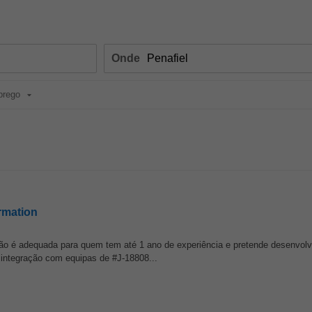
Onde
prego
rmation
ição é adequada para quem tem até 1 ano de experiência e pretende desenvolv
 integração com equipas de #J-18808...