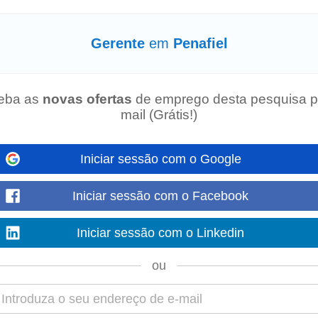
uncionais e não funcionais, com base nas necessidades...
Gerente
em
Penafiel
o próprio dia e dias seguintes, em coordenação com o Operador Especializad
eba as
novas ofertas
de emprego desta pesquisa p
ncia mínima de 1 ano em restauração...
mail (Grátis!)
Iniciar sessão com o Google
om até 1 ano de experiência , que pretendam desenvolver o seu percurso num
Iniciar sessão com o Facebook
 Levantar, analisar e documentar requisitos...
Iniciar sessão com o Linkedin
jar
ou
 os restaurantes do resort, gerir uma equipa de 30 a 50 funcionários e asseg
gestão de stocks, pedidos...