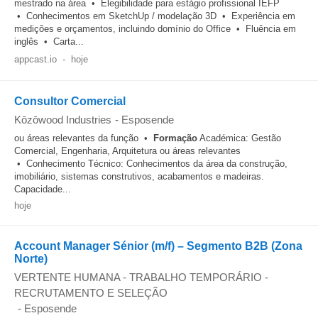
mestrado na área • Elegibilidade para estágio profissional IEFP
• Conhecimentos em SketchUp / modelação 3D • Experiência em
medições e orçamentos, incluindo domínio do Office • Fluência em
inglês • Carta...
appcast.io
-
hoje
Consultor Comercial
Kōzōwood Industries
-
Esposende
ou áreas relevantes da função •
Formação
Académica: Gestão
Comercial, Engenharia, Arquitetura ou áreas relevantes
• Conhecimento Técnico: Conhecimentos da área da construção,
imobiliário, sistemas construtivos, acabamentos e madeiras.
Capacidade...
hoje
Account Manager Sénior (m/f) – Segmento B2B (Zona
Norte)
VERTENTE HUMANA - TRABALHO TEMPORÁRIO -
RECRUTAMENTO E SELEÇÃO
-
Esposende