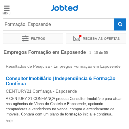
Jobted
Jobted
Empregos
Formação, Esposende
Filtros
Receba as ofertas
Salários
Ordenar por
Localidade exata
Empresa
Agência de empr
Empregos Formação em Esposende
1 - 15 de 55
Resultados de Pesquisa - Empregos Formação em Esposende
Consultor Imobiliário | Independência & Formação
Contínua
CENTURY21 Confiança
-
Esposende
A CENTURY 21 CONFIANÇA procura Consultor Imobiliário para atuar
nas agências de Viana do Castelo e Esposende, apoiando
compradores e vendedores na venda, compra e arrendamento de
imóveis. Contará com um plano de
formação
inicial e contínua...
hoje