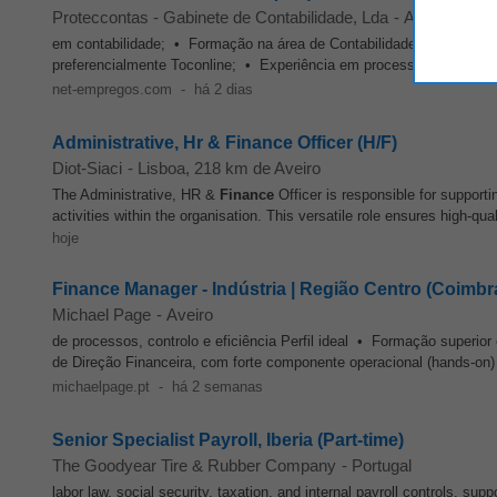
Proteccontas - Gabinete de Contabilidade, Lda
-
Aveiro
em contabilidade; • Formação na área de Contabilidade,
Finanças
,
preferencialmente Toconline; • Experiência em processamento de 
net-empregos.com
-
há 2 dias
Administrative, Hr & Finance Officer (H/F)
Diot-Siaci
-
Lisboa
, 218 km de Aveiro
The Administrative, HR &
Finance
Officer is responsible for support
activities within the organisation. This versatile role ensures high-qua
hoje
Finance Manager - Indústria | Região Centro (Coimbr
Michael Page
-
Aveiro
de processos, controlo e eficiência Perfil ideal • Formação superio
de Direção Financeira, com forte componente operacional (hands-on)
michaelpage.pt
-
há 2 semanas
Senior Specialist Payroll, Iberia (Part-time)
The Goodyear Tire & Rubber Company
-
Portugal
labor law, social security, taxation, and internal payroll controls, su