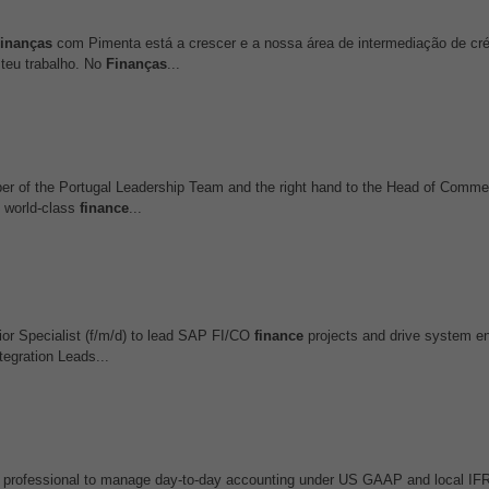
inanças
com Pimenta está a crescer e a nossa área de intermediação de cré
teu trabalho. No
Finanças
...
er of the Portugal Leadership Team and the right hand to the Head of Commerc
d world‑class
finance
...
ior Specialist (f/m/d) to lead SAP FI/CO
finance
projects and drive system 
tegration Leads...
g professional to manage day-to-day accounting under US GAAP and local I