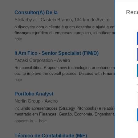
Rec
Consultor(A) De Ia
Stellarby.ai
-
Castelo Branco
, 134 km de Aveiro
o discovery com o cliente é quem desenha e ajuda a entregar a solu
finanças
e jurídico de empresas europeias, identificar onde a IA gera
hoje
It Am Fico - Senior Specialist (F/M/D)
Yazaki Corporation
-
Aveiro
Responsibilities Propose new technologies or enhancements to existi
etc. to improve the overall process. Discuss with
Finance
Integratio
hoje
Portfolio Analyst
Norfin Group
-
Aveiro
incluindo apresentações (Strategy Pitchbooks) e relatórios de atual
mestrado em
Finanças
, Gestão, Economia, Engenharia ou Matemáti
appcast.io
-
hoje
Técnico de Contabilidade (M/F)