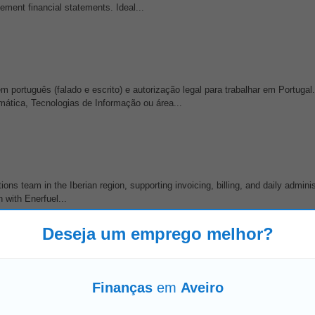
ement financial statements. Ideal...
 português (falado e escrito) e autorização legal para trabalhar em Portugal
mática, Tecnologias de Informação ou área...
ons team in the Iberian region, supporting invoicing, billing, and daily adminis
 with Enerfuel...
Deseja um emprego melhor?
ull Remote)
 português (falado e escrito) e autorização legal para trabalhar em Portugal
Finanças
em
Aveiro
ática, Tecnologias de Informação ou área...