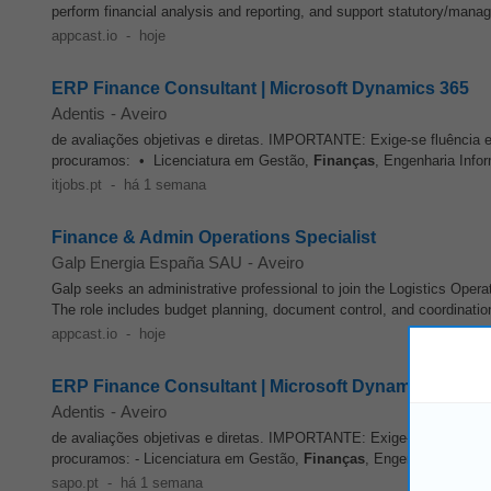
perform financial analysis and reporting, and support statutory/manag
appcast.io
-
hoje
ERP Finance Consultant | Microsoft Dynamics 365
Adentis
-
Aveiro
de avaliações objetivas e diretas. IMPORTANTE: Exige-se fluência em
procuramos: • Licenciatura em Gestão,
Finanças
, Engenharia Infor
itjobs.pt
-
há 1 semana
Finance & Admin Operations Specialist
Galp Energia España SAU
-
Aveiro
Galp seeks an administrative professional to join the Logistics Operati
The role includes budget planning, document control, and coordination
appcast.io
-
hoje
ERP Finance Consultant | Microsoft Dynamics 365 (F
Adentis
-
Aveiro
de avaliações objetivas e diretas. IMPORTANTE: Exige-se fluência em
procuramos: - Licenciatura em Gestão,
Finanças
, Engenharia Inform
sapo.pt
-
há 1 semana