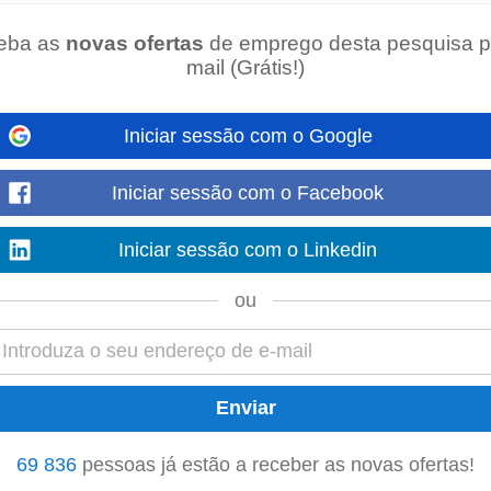
eba as
novas ofertas
de emprego desta pesquisa p
mail (Grátis!)
ção. Vais trabalhar diretamente com fundadores e equipas de operações, mark
 valor real, e acompanhar o projeto desde...
Iniciar sessão com o Google
Iniciar sessão com o Facebook
ng technologies. Initiates the adoption of new processes, documents, methodo
Iniciar sessão com o Linkedin
n Leads and Project Managers business...
ou
ização de desempenho (Performance Update Reports). Perfil Pretendido: • Lic
ca. • Sólidos conhecimentos...
69 836
pessoas já estão a receber as novas ofertas!