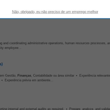
 Gestão ou similar; • Conhecimentos de software de gestão contabilística,
salários e gestão de Recursos Humanos; • Bons conhecimentos...
ing and coordinating administrative operations, human resources processes, an
lity employee...
a)
r em Gestão,
Finanças
, Contabilidade ou área similar • Experiência relevan
 • Experiência prévia em ambiente...
pporting internal and external audits as required. • Prepare, analyze, and valid