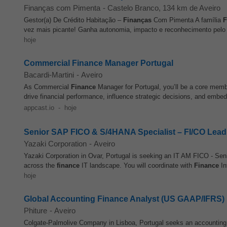
Finanças com Pimenta
-
Castelo Branco
, 134 km de Aveiro
Gestor(a) De Crédito Habitação –
Finanças
Com Pimenta A família
F
vez mais picante! Ganha autonomia, impacto e reconhecimento pelo 
hoje
Commercial Finance Manager Portugal
Bacardi-Martini
-
Aveiro
As Commercial
Finance
Manager for Portugal, you’ll be a core memb
drive financial performance, influence strategic decisions, and embe
appcast.io
-
hoje
Senior SAP FICO & S/4HANA Specialist – FI/CO Lead
Yazaki Corporation
-
Aveiro
Yazaki Corporation in Ovar, Portugal is seeking an IT AM FICO - Sen
across the
finance
IT landscape. You will coordinate with
Finance
In
hoje
Global Accounting Finance Analyst (US GAAP/IFRS)
Phiture
-
Aveiro
Colgate-Palmolive Company in Lisboa, Portugal seeks an accountin