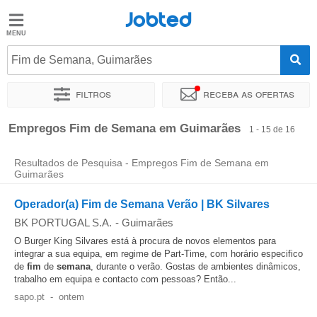
Jobted
Jobted
Empregos
Fim de Semana, Guimarães
Filtros
Receba as ofertas
Salários
Ordenar por
Localidade exata
Empresa
Agência de empr
Empregos Fim de Semana em Guimarães
1 - 15 de 16
Resultados de Pesquisa - Empregos Fim de Semana em
Guimarães
Operador(a) Fim de Semana Verão | BK Silvares
BK PORTUGAL S.A.
-
Guimarães
O Burger King Silvares está à procura de novos elementos para
integrar a sua equipa, em regime de Part-Time, com horário especifico
de
fim
de
semana
, durante o verão. Gostas de ambientes dinâmicos,
trabalho em equipa e contacto com pessoas? Então...
sapo.pt
-
ontem