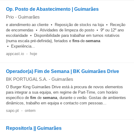
Op. Posto de Abastecimento | Guimarães
Prio
-
Guimarães
e atendimento ao cliente • Reposição de stocks na loja • Receção
de encomendas • Atividades de limpeza do posto • 9º ou 12º ano
escolaridade • Disponibilidade para trabalhar em turnos rotativos
(numa escala pré-definida), feriados e
fins
-de-
semana
• Experiência...
appcast.io
-
hoje
Operador(a) Fim de Semana | BK Guimarães Drive
BK PORTUGAL S.A.
-
Guimarães
O Burger King Guimarães Drive está à procura de novos elementos
para integrar a sua equipa, em regime de Part-Time, com horário
especifico de
fim
de
semana
, durante o verão. Gostas de ambientes
dinâmicos, trabalho em equipa e contacto com pessoas...
sapo.pt
-
ontem
Repositor/a || Guimarães