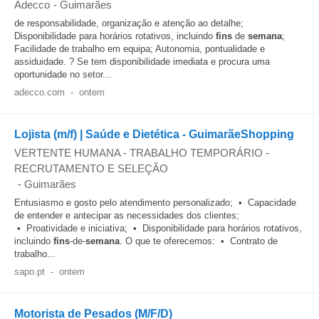
Adecco
-
Guimarães
de responsabilidade, organização e atenção ao detalhe;
Disponibilidade para horários rotativos, incluindo
fins
de
semana
;
Facilidade de trabalho em equipa; Autonomia, pontualidade e
assiduidade. ? Se tem disponibilidade imediata e procura uma
oportunidade no setor...
adecco.com
-
ontem
Lojista (m/f) | Saúde e Dietética - GuimarãeShopping
VERTENTE HUMANA - TRABALHO TEMPORÁRIO -
RECRUTAMENTO E SELEÇÃO
-
Guimarães
Entusiasmo e gosto pelo atendimento personalizado; • Capacidade
de entender e antecipar as necessidades dos clientes;
• Proatividade e iniciativa; • Disponibilidade para horários rotativos,
incluindo
fins
-de-
semana
. O que te oferecemos: • Contrato de
trabalho...
sapo.pt
-
ontem
Motorista de Pesados (M/F/D)