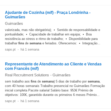
Ajudante de Cozinha (m/f) - Praça Londrinha -
Guimarães
Guimarães
valorizada, mas não obrigatória); • Sentido de responsabilidade e
pontualidade; • Capacidade de trabalhar em equipa; • Boa
resistência ao stress e ritmo de trabalho; • Disponibilidade para
trabalhar
fins
de
semana
e feriados. Oferecemos: • Integração...
sapo.pt
-
há 1 semana
Representante de Atendimento ao Cliente e Vendas
com Francês (m/f)
Real Recruitment Solutions
-
Guimarães
sem trabalho aos
fins
de
semana
) 5 dias de trabalho por
semana
,
com 40 horas semanais Trabalho presencial no Guimarães Formação
inicial completa Pacote salarial Salário base: 953€ Prémio de
objetivos: 100€, garantido durante os primeiros 6 meses Prémio...
sapo.pt
-
há 1 semana