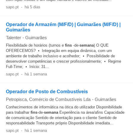
sapo.pt
-
há 5 dias
Operador de Armazém (M/F/D) | Guimarães (M/F/D) |
Guimarães
Talenter
-
Guimarães
Flexibilidade de horários (turnos e
fins
-de-
semana
) O QUE
OFERECEMOS? • Integração em equipa dinâmica, com um
ambiente de trabalho inclusivo e acolhedor; • Possibilidade de
desenvolver competências e crescer profissionalmente; • Regime
Full-Time; • Início: 31...
sapo.pt
-
há 1 semana
Operador de Posto de Combustíveis
Petropisca, Comércio de Combustíveis Lda
-
Guimarães
Conhecimentos de informática na ótica do utilizador Disponibilidade
para trabalhar
fins
-de-
semana
Experiência na área/afins Capacidade
de comunicação Sentido de orientação para o cliente Sentido de
responsabilidade Transporte próprio Disponibilidade imediata...
sapo.pt
-
há 1 semana