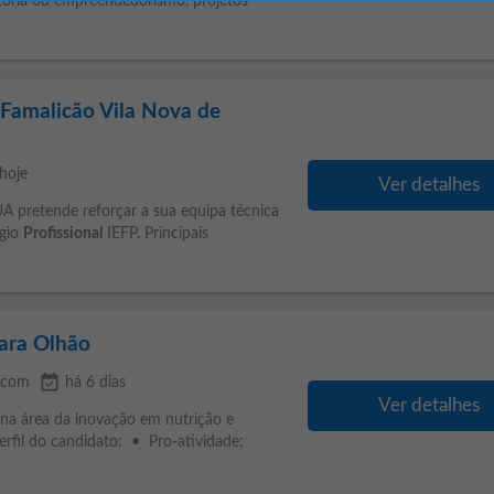
ultoria ou empreendedorismo, projetos
 Famalicão Vila Nova de
hoje
Ver detalhes
 pretende reforçar a sua equipa técnica
ágio
Profissional
IEFP. Principais
para Olhão
event_available
.com
há 6 dias
Ver detalhes
a área da inovação em nutrição e
Perfil do candidato: • Pro-atividade;