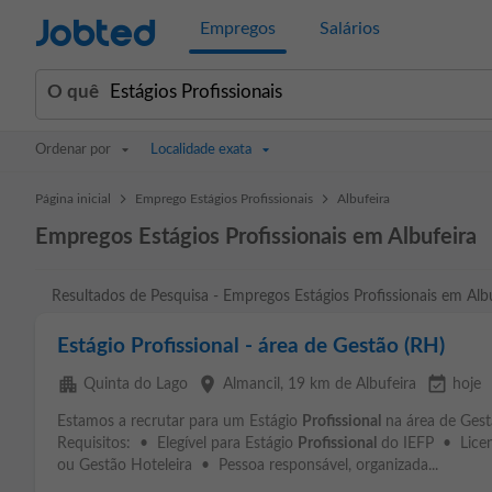
Jobted
Empregos
Salários
O quê
Ordenar por
Localidade exata
>
>
Página inicial
Emprego Estágios Profissionais
Albufeira
Empregos Estágios Profissionais em Albufeira
Resultados de Pesquisa - Empregos Estágios Profissionais em Alb
Estágio Profissional - área de Gestão (RH)
apartment
place
event_available
Quinta do Lago
Almancil
, 19 km de Albufeira
hoje
Estamos a recrutar para um Estágio
Profissional
na área de Gest
Requisitos: • Elegível para Estágio
Profissional
do IEFP • Licen
ou Gestão Hoteleira • Pessoa responsável, organizada...