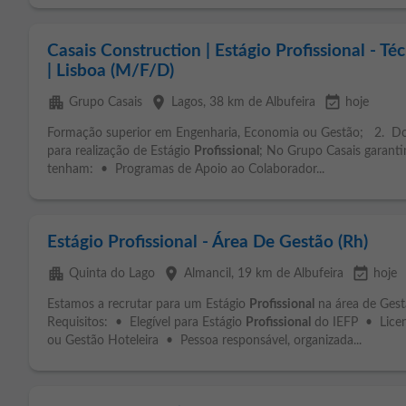
Casais Construction | Estágio Profissional - T
| Lisboa (M/F/D)
apartment
place
event_available
Grupo Casais
Lagos
, 38 km de Albufeira
hoje
Formação superior em Engenharia, Economia ou Gestão; 2. Dom
para realização de Estágio
Profissional
; No Grupo Casais garant
tenham: • Programas de Apoio ao Colaborador...
Estágio Profissional - Área De Gestão (Rh)
apartment
place
event_available
Quinta do Lago
Almancil
, 19 km de Albufeira
hoje
Estamos a recrutar para um Estágio
Profissional
na área de Gest
Requisitos: • Elegível para Estágio
Profissional
do IEFP • Licen
ou Gestão Hoteleira • Pessoa responsável, organizada...