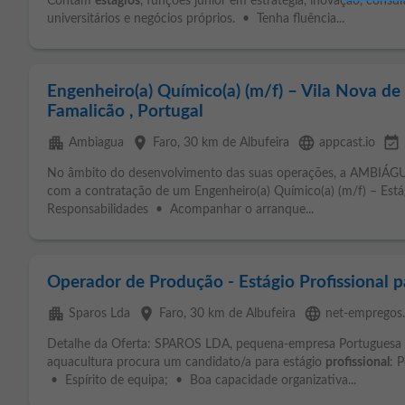
Contam
estágios
, funções júnior em estratégia, inovação, cons
universitários e negócios próprios. • Tenha fluência...
Engenheiro(a) Químico(a) (m/f) – Vila Nova de
Famalicão , Portugal
apartment
place
language
event_available
Ambiagua
Faro
, 30 km de Albufeira
appcast.io
No âmbito do desenvolvimento das suas operações, a AMBIÁGUA
com a contratação de um Engenheiro(a) Químico(a) (m/f) – Est
Responsabilidades • Acompanhar o arranque...
Operador de Produção - Estágio Profissional 
apartment
place
language
Sparos Lda
Faro
, 30 km de Albufeira
net-empregos
Detalhe da Oferta: SPAROS LDA, pequena-empresa Portuguesa n
aquacultura procura um candidato/a para estágio
profissional
: 
• Espírito de equipa; • Boa capacidade organizativa...