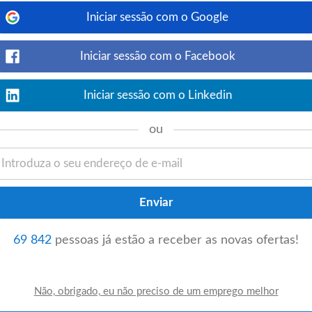
Ver detalhes
Iniciar sessão com o Google
gisto, organização e tratamento da
ndo a sua correta classificação e arquivo.
Iniciar sessão com o Facebook
Iniciar sessão com o Linkedin
cnico/a de Controlo de Custos |
ou
Ver detalhes
ínio do idioma Inglês; 3. Elegibilidade
imos que as pessoas da nossa equipa
69 842
pessoas já estão a receber as novas ofertas!
Ver detalhes
iado/a ou com até ~2 anos de experiência.