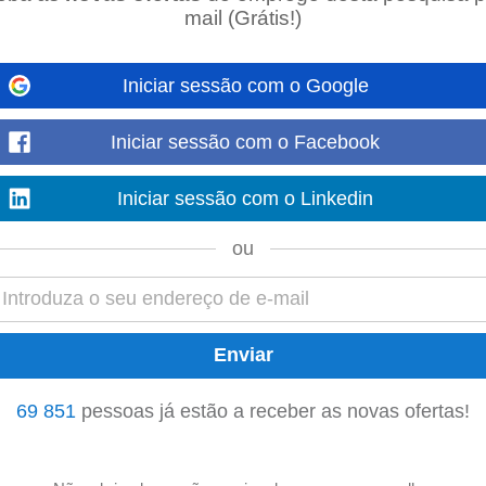
mail (Grátis!)
ção e
entrega
dos documentos financeiros aos serviços de contabilidade; » Ga
mentos e recebimentos); » Elaboração...
Iniciar sessão com o Google
Iniciar sessão com o Facebook
mento e controlo em formato excel; /strong /ppstrong» Impressão, organizaç
Iniciar sessão com o Linkedin
pstrong» Garantir a boa gestão...
ou
ção e
entrega
dos documentos financeiros aos serviços de contabilidade; » Ga
mentos e recebimentos); » Elaboração...
69 851
pessoas já estão a receber as novas ofertas!
s aos serviços de contabilidade; » Garantir a boa gestão dos valores em ca
, análise e relatórios de gestão...