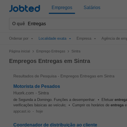
Jobted
Empregos
Salários
O quê
Ordenar por
Localidade exata
Empresa
Agência de em
>
>
Página inicial
Emprego Entregas
Sintra
Empregos Entregas em Sintra
Resultados de Pesquisa - Empregos Entregas em Sintra
Motorista de Pesados
Huork.com
-
Sintra
de Segunda a Domingo. Funções a desempenhar: • Efetuar
entreg
verificações básicas ao veículo; • Cumprir os horários de
entrega
e 
appcast.io
-
hoje
Coordenador de distribuição ao cliente