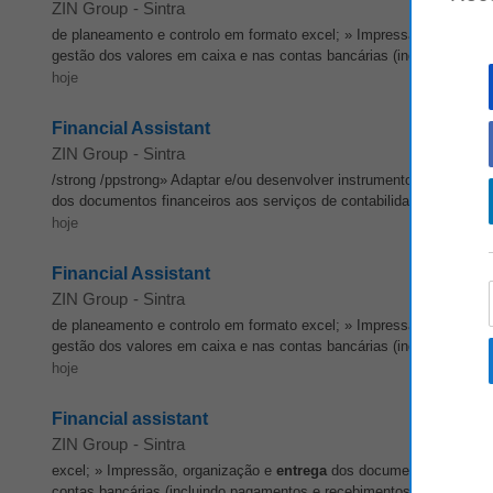
ZIN Group
-
Sintra
de planeamento e controlo em formato excel; » Impressão, organiza
gestão dos valores em caixa e nas contas bancárias (incluindo paga
hoje
Financial Assistant
ZIN Group
-
Sintra
/strong /ppstrong» Adaptar e/ou desenvolver instrumentos de planea
dos documentos financeiros aos serviços de contabilidade; /strong /p
hoje
Financial Assistant
ZIN Group
-
Sintra
de planeamento e controlo em formato excel; » Impressão, organiza
gestão dos valores em caixa e nas contas bancárias (incluindo paga
hoje
Financial assistant
ZIN Group
-
Sintra
excel; » Impressão, organização e
entrega
dos documentos financeiro
contas bancárias (incluindo pagamentos e recebimentos); » Elaboração