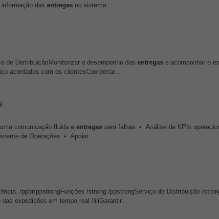
a informação das
entregas
no sistema...
o de DistribuiçãoMonitorizar o desempenho das
entregas
e acompanhar o es
iço acordados com os clientesCoordenar...
s
r uma comunicação fluida e
entregas
sem falhas • Análise de KPIs operacion
stente de Operações • Apoiar...
ência. /ppbr/ppstrongFunções /strong /ppstrongServiço de Distribuição /stron
as expedições em tempo real /liliGarantir...