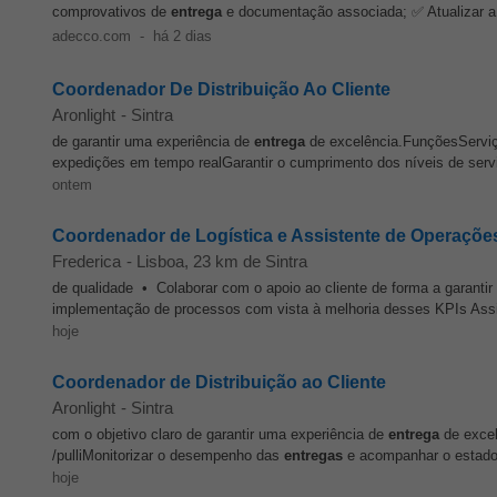
comprovativos de
entrega
e documentação associada; ✅ Atualizar 
adecco.com
-
há 2 dias
Coordenador De Distribuição Ao Cliente
Aronlight
-
Sintra
de garantir uma experiência de
entrega
de excelência.FunçõesServiç
expedições em tempo realGarantir o cumprimento dos níveis de serv
ontem
Coordenador de Logística e Assistente de Operaçõe
Frederica
-
Lisboa
, 23 km de Sintra
de qualidade • Colaborar com o apoio ao cliente de forma a garanti
implementação de processos com vista à melhoria desses KPIs Assi
hoje
Coordenador de Distribuição ao Cliente
Aronlight
-
Sintra
com o objetivo claro de garantir uma experiência de
entrega
de excel
/pulliMonitorizar o desempenho das
entregas
e acompanhar o estado d
hoje