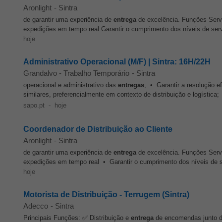
Aronlight
-
Sintra
de garantir uma experiência de
entrega
de excelência. Funções Serv
expedições em tempo real Garantir o cumprimento dos níveis de serv
hoje
Administrativo Operacional (M/F) | Sintra: 16H/22H
Grandalvo - Trabalho Temporário
-
Sintra
operacional e administrativo das
entregas
; • Garantir a resolução e
similares, preferencialmente em contexto de distribuição e logístic
sapo.pt
-
hoje
Coordenador de Distribuição ao Cliente
Aronlight
-
Sintra
de garantir uma experiência de
entrega
de excelência. Funções Serv
expedições em tempo real • Garantir o cumprimento dos níveis de s
hoje
Motorista de Distribuição - Terrugem (Sintra)
Adecco
-
Sintra
Principais Funções: ✅ Distribuição e
entrega
de encomendas junto do