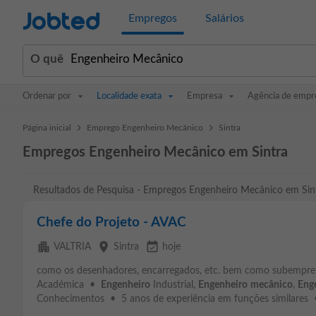
Jobted
Empregos
Salários
O quê
Ordenar por
Localidade exata
Empresa
Agência de empr
>
>
Página inicial
Emprego Engenheiro Mecânico
Sintra
Empregos Engenheiro Mecânico em Sintra
Resultados de Pesquisa - Empregos Engenheiro Mecânico em Sin
Chefe do Projeto - AVAC
apartment
place
event_available
VALTRIA
Sintra
hoje
como os desenhadores, encarregados, etc. bem como subempreit
Académica •
Engenheiro
Industrial,
Engenheiro
mecânico
,
Eng
Conhecimentos • 5 anos de experiência em funções similares • 