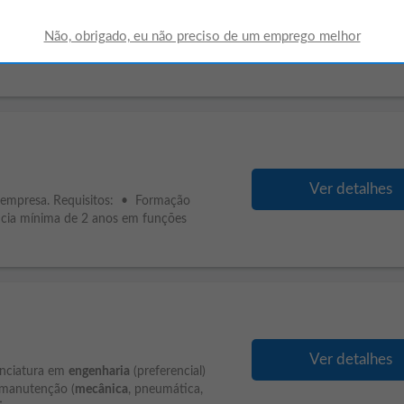
Ver detalhes
ferencial) Habilidades Necessárias
umática, óleo-hidráulica, elétrica)
Ver detalhes
da empresa. Requisitos: • Formação
ncia mínima de 2 anos em funções
Ver detalhes
enciatura em
engenharia
(preferencial)
 manutenção (
mecânica
, pneumática,