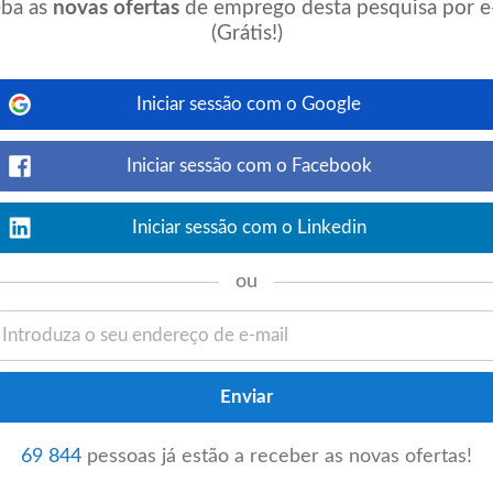
ba as
novas ofertas
de emprego desta pesquisa por e
(Grátis!)
Ver detalhes
Iniciar sessão com o Google
 NecessáriasConhecimentos técnicos na
létrica)Conhecimentos de informática na
Iniciar sessão com o Facebook
Iniciar sessão com o Linkedin
ou
event_available
sapo.pt
ontem
Ver detalhes
 O CANDIDATO IDEAL: • Licenciatura em
jeto de máquinas e equipamentos;
ssos...
69 844
pessoas já estão a receber as novas ofertas!