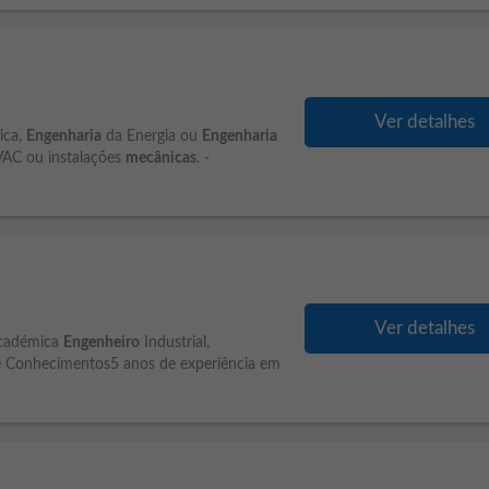
Ver detalhes
ica,
Engenharia
da Energia ou
Engenharia
AVAC ou instalações
mecânicas
. -
Ver detalhes
Académica
Engenheiro
Industrial,
e Conhecimentos5 anos de experiência em