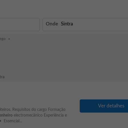
Onde
ego
tra
Ver detalhes
eiros. Requisitos do cargo Formação
enheiro
electromecânico Experiência e
Essencial...