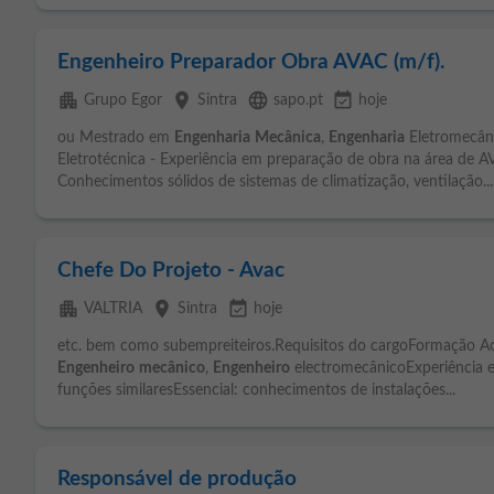
Engenheiro Preparador Obra AVAC (m/f).
apartment
place
language
event_available
Grupo Egor
Sintra
sapo.pt
hoje
ou Mestrado em
Engenharia
Mecânica
,
Engenharia
Eletromecân
Eletrotécnica - Experiência em preparação de obra na área de 
Conhecimentos sólidos de sistemas de climatização, ventilação...
Chefe Do Projeto - Avac
apartment
place
event_available
VALTRIA
Sintra
hoje
etc. bem como subempreiteiros.Requisitos do cargoFormação 
Engenheiro
mecânico
,
Engenheiro
electromecânicoExperiência 
funções similaresEssencial: conhecimentos de instalações...
Responsável de produção