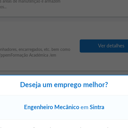
s áreas de manutenção e armazém
s...
Ver detalhes
esenhadores, encarregados, etc. bem como
ong /ppemFormação Académica /em
Deseja um emprego melhor?
Ver detalhes
a
e inovação. Centenas de instituições de
Engenheiro Mecânico
em
Sintra
trabalho nos últimos 40 anos. O nosso