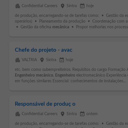
apartment
place
event_available
Confidential Careers
Sintra
hoje
de produção, encarregando-se de tarefas como: • Gestão da eq
operários) • Planeamento da produção • Coordenação com a
• Gestão da oficina
mecânica
• Propor melhorias nos processo
Chefe do projeto - avac
apartment
place
event_available
VALTRIA
Sintra
hoje
etc. bem como subempreiteiros. Requisitos do cargo Formação
Engenheiro
mecânico
,
Engenheiro
electromecânico Experiência 
em funções similares Essencial: conhecimentos de instalações...
Responsável de produç o
apartment
place
event_available
Confidential Careers
Sintra
ontem
de produção, encarregando-se de tarefas como: • Gestão da eq