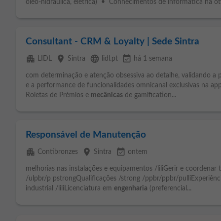
óleo-hidráulica, elétrica) • Conhecimentos de informática na óti
Consultant - CRM & Loyalty | Sede Sintra
apartment
place
language
event_available
LIDL
Sintra
lidl.pt
há 1 semana
com determinação e atenção obsessiva ao detalhe, validando a pa
e a performance de funcionalidades omnicanal exclusivas na a
Roletas de Prémios e
mecânicas
de gamification...
Responsável de Manutenção
apartment
place
event_available
Contibronzes
Sintra
ontem
melhorias nas instalações e equipamentos /liliGerir e coordenar 
/ulpbr/p pstrongQualificações /strong /ppbr/ppbr/pulliExperiê
industrial /liliLicenciatura em
engenharia
(preferencial...