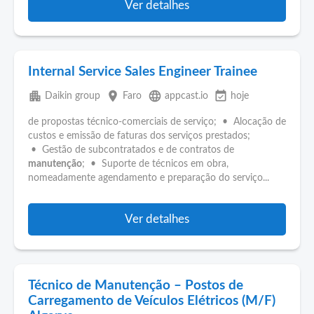
Ver detalhes
Internal Service Sales Engineer Trainee
apartment
place
language
event_available
Daikin group
Faro
appcast.io
hoje
de propostas técnico‑comerciais de serviço; • Alocação de
custos e emissão de faturas dos serviços prestados;
• Gestão de subcontratados e de contratos de
manutenção
; • Suporte de técnicos em obra,
nomeadamente agendamento e preparação do serviço...
Ver detalhes
Técnico de Manutenção – Postos de
Carregamento de Veículos Elétricos (M/F)