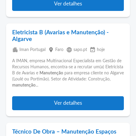
Ver detalhes
Eletricista B (Avarias e Manutenção) -
Algarve
apartment
place
language
event_available
Iman Portugal
Faro
sapo.pt
hoje
A IMAN, empresa Multinacional Especialista em Gestão de
Recursos Humanos, encontra-se a recrutar um(a) Eletricista
B de Avarias e
Manutenção
para empresa cliente no Algarve
(Loulé ou Portimão). Setor de Atividade: Construção,
manutenção
...
Ver detalhes
Técnico De Obra – Manutenção Espaços