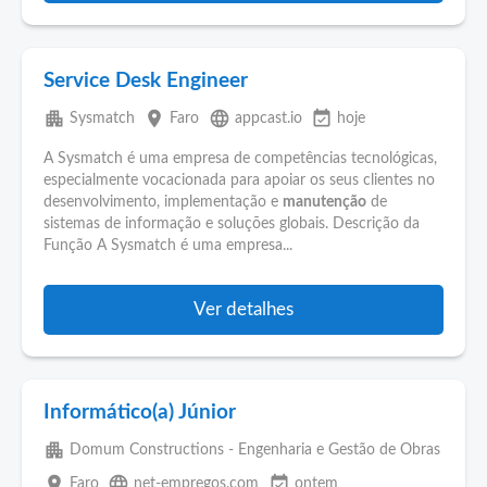
Service Desk Engineer
apartment
place
language
event_available
Sysmatch
Faro
appcast.io
hoje
A Sysmatch é uma empresa de competências tecnológicas,
especialmente vocacionada para apoiar os seus clientes no
desenvolvimento, implementação e
manutenção
de
sistemas de informação e soluções globais. Descrição da
Função A Sysmatch é uma empresa...
Ver detalhes
Informático(a) Júnior
apartment
Domum Constructions - Engenharia e Gestão de Obras
place
language
event_available
Faro
net-empregos.com
ontem