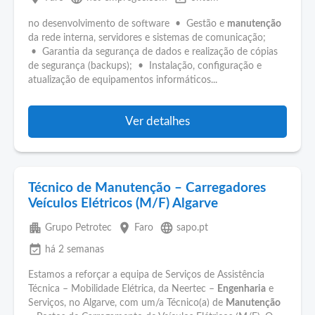
no desenvolvimento de software • Gestão e
manutenção
da rede interna, servidores e sistemas de comunicação;
• Garantia da segurança de dados e realização de cópias
de segurança (backups); • Instalação, configuração e
atualização de equipamentos informáticos...
Ver detalhes
Técnico de Manutenção – Carregadores
Veículos Elétricos (M/F) Algarve
apartment
place
language
Grupo Petrotec
Faro
sapo.pt
event_available
há 2 semanas
Estamos a reforçar a equipa de Serviços de Assistência
Técnica – Mobilidade Elétrica, da Neertec –
Engenharia
e
Serviços, no Algarve, com um/a Técnico(a) de
Manutenção