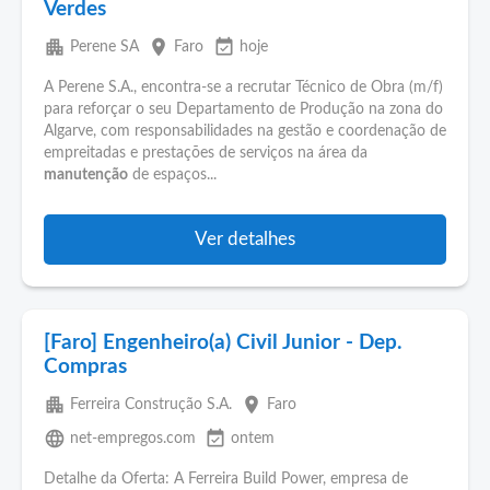
Verdes
apartment
place
event_available
Perene SA
Faro
hoje
A Perene S.A., encontra-se a recrutar Técnico de Obra (m/f)
para reforçar o seu Departamento de Produção na zona do
Algarve, com responsabilidades na gestão e coordenação de
empreitadas e prestações de serviços na área da
manutenção
de espaços...
Ver detalhes
[Faro] Engenheiro(a) Civil Junior - Dep.
Compras
apartment
place
Ferreira Construção S.A.
Faro
language
event_available
net-empregos.com
ontem
Detalhe da Oferta: A Ferreira Build Power, empresa de