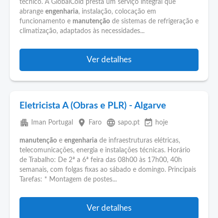
técnico. A GlobalCold presta um serviço integral que
abrange
engenharia
, instalação, colocação em
funcionamento e
manutenção
de sistemas de refrigeração e
climatização, adaptados às necessidades...
Ver detalhes
Eletricista A (Obras e PLR) - Algarve
apartment
place
language
event_available
Iman Portugal
Faro
sapo.pt
hoje
manutenção
e
engenharia
de infraestruturas elétricas,
telecomunicações, energia e instalações técnicas. Horário
de Trabalho: De 2ª a 6ª feira das 08h00 às 17h00, 40h
semanais, com folgas fixas ao sábado e domingo. Principais
Tarefas: * Montagem de postes...
Ver detalhes