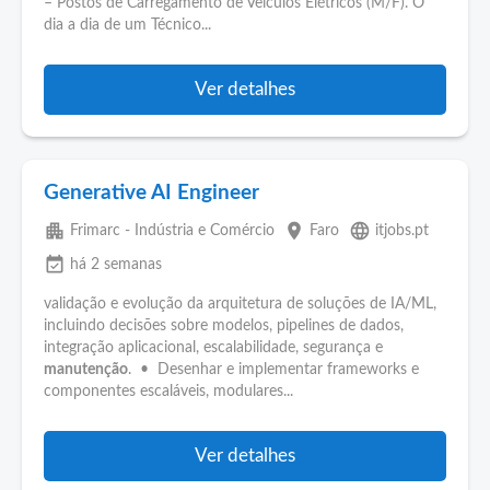
– Postos de Carregamento de Veículos Elétricos (M/F). O
dia a dia de um Técnico...
Ver detalhes
Generative AI Engineer
apartment
place
language
Frimarc - Indústria e Comércio
Faro
itjobs.pt
event_available
há 2 semanas
validação e evolução da arquitetura de soluções de IA/ML,
incluindo decisões sobre modelos, pipelines de dados,
integração aplicacional, escalabilidade, segurança e
manutenção
. • Desenhar e implementar frameworks e
componentes escaláveis, modulares...
Ver detalhes