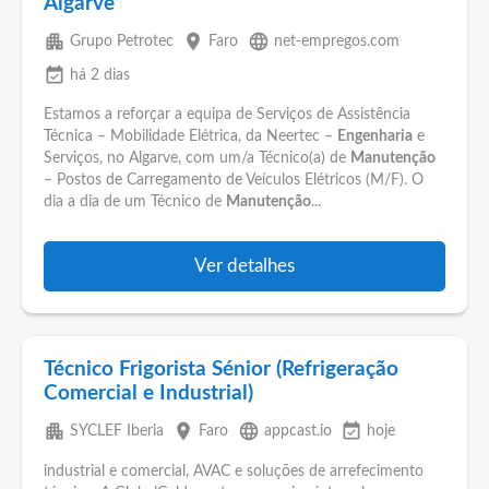
Algarve
apartment
place
language
Grupo Petrotec
Faro
net-empregos.com
event_available
há 2 dias
Estamos a reforçar a equipa de Serviços de Assistência
Técnica – Mobilidade Elétrica, da Neertec –
Engenharia
e
Serviços, no Algarve, com um/a Técnico(a) de
Manutenção
– Postos de Carregamento de Veículos Elétricos (M/F). O
dia a dia de um Técnico de
Manutenção
...
Ver detalhes
Técnico Frigorista Sénior (Refrigeração
Comercial e Industrial)
apartment
place
language
event_available
SYCLEF Iberia
Faro
appcast.io
hoje
industrial e comercial, AVAC e soluções de arrefecimento