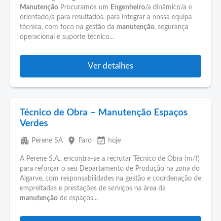
Manutenção
Procuramos um
Engenheiro
/a dinâmico/a e
orientado/a para resultados, para integrar a nossa equipa
técnica, com foco na gestão da
manutenção
, segurança
operacional e suporte técnico...
Ver detalhes
Técnico de Obra – Manutenção Espaços
Verdes
apartment
place
event_available
Perene SA
Faro
hoje
A Perene S.A., encontra-se a recrutar Técnico de Obra (m/f)
para reforçar o seu Departamento de Produção na zona do
Algarve, com responsabilidades na gestão e coordenação de
empreitadas e prestações de serviços na área da
manutenção
de espaços...