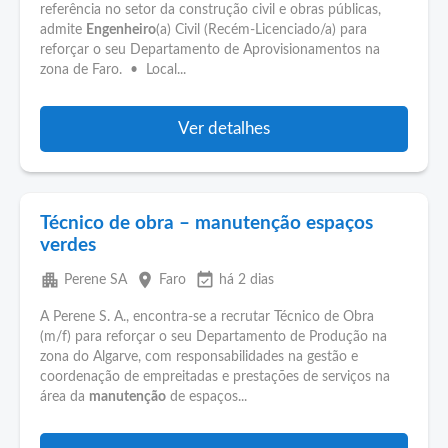
referência no setor da construção civil e obras públicas,
admite
Engenheiro
(a) Civil (Recém-Licenciado/a) para
reforçar o seu Departamento de Aprovisionamentos na
zona de Faro. • Local...
Ver detalhes
Técnico de obra – manutenção espaços
verdes
apartment
place
event_available
Perene SA
Faro
há 2 dias
A Perene S. A., encontra-se a recrutar Técnico de Obra
(m/f) para reforçar o seu Departamento de Produção na
zona do Algarve, com responsabilidades na gestão e
coordenação de empreitadas e prestações de serviços na
área da
manutenção
de espaços...