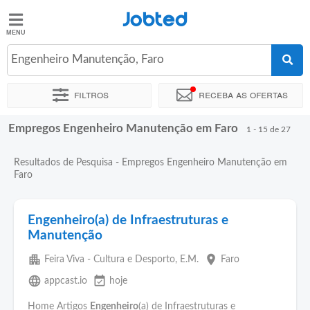
Jobted
Jobted
Empregos
Engenheiro Manutenção, Faro
Filtros
Receba as ofertas
Salários
Empregos Engenheiro Manutenção em Faro
Ordenar por
Localidade exata
Empresa
Agência de empre
1 - 15 de 27
Resultados de Pesquisa - Empregos Engenheiro Manutenção em
Faro
Engenheiro(a) de Infraestruturas e
Manutenção
apartment
place
Feira Viva - Cultura e Desporto, E.M.
Faro
language
event_available
appcast.io
hoje
Home Artigos
Engenheiro
(a) de Infraestruturas e