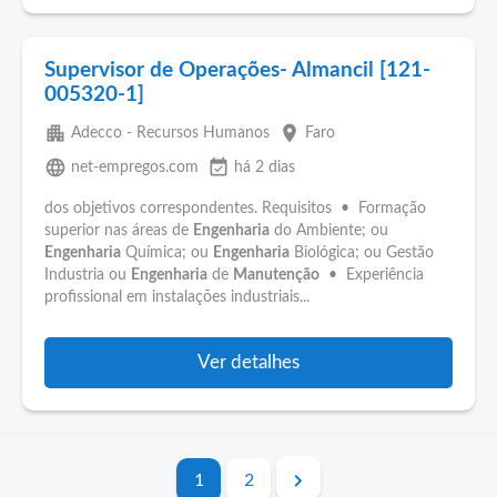
Supervisor de Operações- Almancil [121-
005320-1]
apartment
place
Adecco - Recursos Humanos
Faro
language
event_available
net-empregos.com
há 2 dias
dos objetivos correspondentes. Requisitos • Formação
superior nas áreas de
Engenharia
do Ambiente; ou
Engenharia
Química; ou
Engenharia
Biológica; ou Gestão
Industria ou
Engenharia
de
Manutenção
• Experiência
profissional em instalações industriais...
Ver detalhes
1
2