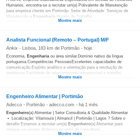
Humanos, encontra-se a recrutar um(a) Polivalente de Manutenção
para empresa cliente em Portimão. Setor de Atividade: Serviços de
Manutenção e
Engenharia
Horário de Trabalho...
Mostre mais
Analista Funcional (Remoto – Portugal) M/F
Ankix
-
Lisboa
, 183 km de Portimão
-
hoje
Economia,
Engenharia
ou área similar.Domínio nativo da língua
portuguesa.Competências PessoaisExcelentes capacidades de
comunicação.Espírito analítico e orientação para a resolução de
problemas.Facilidade de relacionamento interpessoal e trabalho...
Mostre mais
Engenheiro Alimentar | Portimão
Adecco
-
Portimão
-
adecco.com
-
há 1 mês
Engenheiro
(a) Alimentar | Setor Consultoria & Qualidade Alimentar
• Localização: Vilamoura | Almancil | Portimão | Lagos ?️ Sobre o
desafio Estamos a recrutar um(a)
Engenheiro
(a) Alimentar para
integrar um projeto dinâmico no setor da consultoria...
Mostre mais