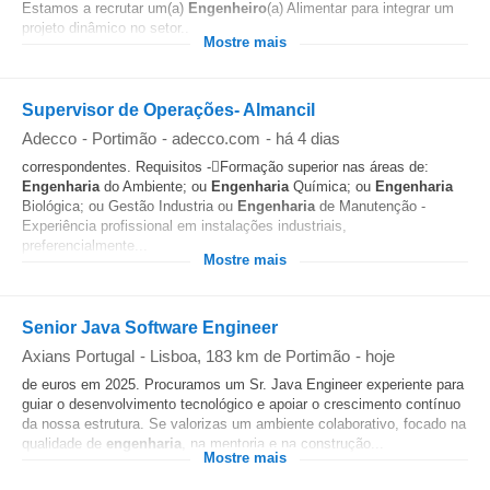
Estamos a recrutar um(a)
Engenheiro
(a) Alimentar para integrar um
projeto dinâmico no setor...
Mostre mais
Supervisor de Operações- Almancil
Adecco
-
Portimão
-
adecco.com
-
há 4 dias
correspondentes. Requisitos -Formação superior nas áreas de:
Engenharia
do Ambiente; ou
Engenharia
Química; ou
Engenharia
Biológica; ou Gestão Industria ou
Engenharia
de Manutenção -
Experiência profissional em instalações industriais,
preferencialmente...
Mostre mais
Senior Java Software Engineer
Axians Portugal
-
Lisboa
, 183 km de Portimão
-
hoje
de euros em 2025. Procuramos um Sr. Java Engineer experiente para
guiar o desenvolvimento tecnológico e apoiar o crescimento contínuo
da nossa estrutura. Se valorizas um ambiente colaborativo, focado na
qualidade de
engenharia
, na mentoria e na construção...
Mostre mais