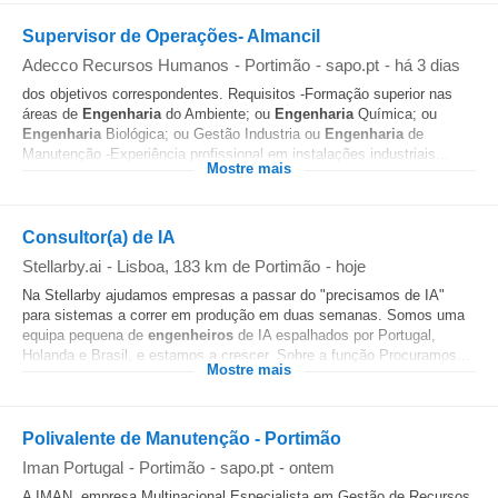
Supervisor de Operações- Almancil
Adecco Recursos Humanos
-
Portimão
-
sapo.pt
-
há 3 dias
dos objetivos correspondentes. Requisitos -Formação superior nas
áreas de
Engenharia
do Ambiente; ou
Engenharia
Química; ou
Engenharia
Biológica; ou Gestão Industria ou
Engenharia
de
Manutenção -Experiência profissional em instalações industriais...
Mostre mais
Consultor(a) de IA
Stellarby.ai
-
Lisboa
, 183 km de Portimão
-
hoje
Na Stellarby ajudamos empresas a passar do "precisamos de IA"
para sistemas a correr em produção em duas semanas. Somos uma
equipa pequena de
engenheiros
de IA espalhados por Portugal,
Holanda e Brasil, e estamos a crescer. Sobre a função Procuramos...
Mostre mais
Polivalente de Manutenção - Portimão
Iman Portugal
-
Portimão
-
sapo.pt
-
ontem
A IMAN, empresa Multinacional Especialista em Gestão de Recursos