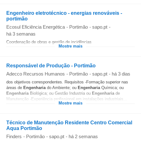
Engenheiro eletrotécnico - energias renováveis -
portimão
Ecosul Eficiência Energética
-
Portimão
-
sapo.pt
-
há 3 semanas
Coordenação de obras e gestão de incidências
Mostre mais
Responsável de Produção - Portimão
Adecco Recursos Humanos
-
Portimão
-
sapo.pt
-
há 3 dias
dos objetivos correspondentes. Requisitos -Formação superior nas
áreas de
Engenharia
do Ambiente; ou
Engenharia
Química; ou
Engenharia
Biológica; ou Gestão Industria ou
Engenharia
de
Manutenção -Experiência profissional em instalações industriais...
Mostre mais
Técnico de Manutenção Residente Centro Comercial
Aqua Portimão
Finders
-
Portimão
-
sapo.pt
-
há 2 semanas