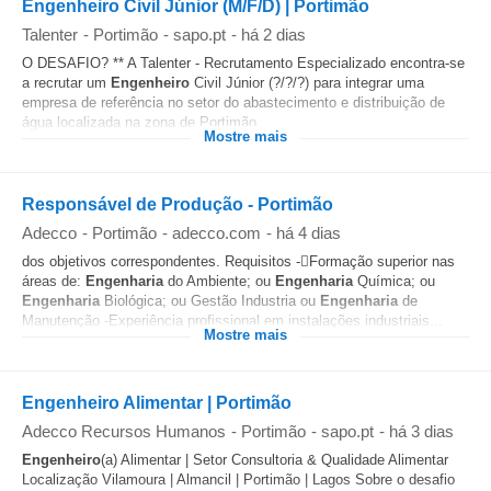
Engenheiro Civil Júnior (M/F/D) | Portimão
Talenter
-
Portimão
-
sapo.pt
-
há 2 dias
O DESAFIO? ** A Talenter - Recrutamento Especializado encontra-se
a recrutar um
Engenheiro
Civil Júnior (?/?/?) para integrar uma
empresa de referência no setor do abastecimento e distribuição de
água localizada na zona de Portimão...
Mostre mais
Responsável de Produção - Portimão
Adecco
-
Portimão
-
adecco.com
-
há 4 dias
dos objetivos correspondentes. Requisitos -Formação superior nas
áreas de:
Engenharia
do Ambiente; ou
Engenharia
Química; ou
Engenharia
Biológica; ou Gestão Industria ou
Engenharia
de
Manutenção -Experiência profissional em instalações industriais...
Mostre mais
Engenheiro Alimentar | Portimão
Adecco Recursos Humanos
-
Portimão
-
sapo.pt
-
há 3 dias
Engenheiro
(a) Alimentar | Setor Consultoria & Qualidade Alimentar
Localização Vilamoura | Almancil | Portimão | Lagos Sobre o desafio