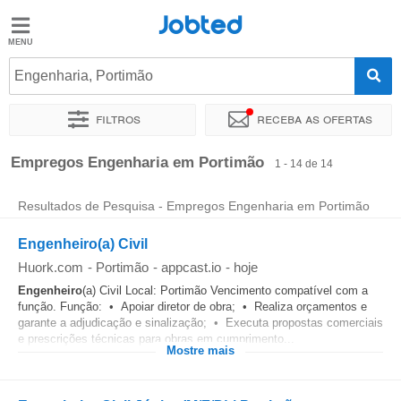
Jobted
Jobted
Empregos
Engenharia, Portimão
Filtros
Receba as ofertas
Salários
Ordenar por
Localidade exata
Empresa
Agência de empr
Empregos Engenharia em Portimão
1 - 14 de 14
Resultados de Pesquisa - Empregos Engenharia em Portimão
Engenheiro(a) Civil
Huork.com
-
Portimão
-
appcast.io
-
hoje
Engenheiro
(a) Civil Local: Portimão Vencimento compatível com a
função. Função: • Apoiar diretor de obra; • Realiza orçamentos e
garante a adjudicação e sinalização; • Executa propostas comerciais
e prescrições técnicas para obras em cumprimento...
Mostre mais