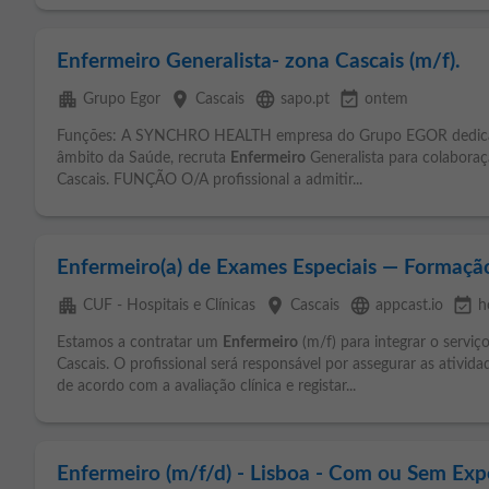
Enfermeiro Generalista- zona Cascais (m/f).
apartment
place
language
event_available
Grupo Egor
Cascais
sapo.pt
ontem
Funções: A SYNCHRO HEALTH empresa do Grupo EGOR dedicada
âmbito da Saúde, recruta
Enfermeiro
Generalista para colaboraç
Cascais. FUNÇÃO O/A profissional a admitir...
Enfermeiro(a) de Exames Especiais — Formaçã
apartment
place
language
event_available
CUF - Hospitais e Clínicas
Cascais
appcast.io
h
Estamos a contratar um
Enfermeiro
(m/f) para integrar o servi
Cascais. O profissional será responsável por assegurar as ativi
de acordo com a avaliação clínica e registar...
Enfermeiro (m/f/d) - Lisboa - Com ou Sem Exp