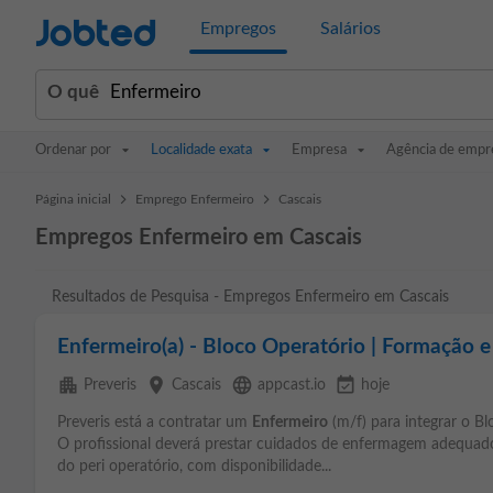
Jobted
Empregos
Salários
O quê
Ordenar por
Localidade exata
Empresa
Agência de empr
>
>
Página inicial
Emprego Enfermeiro
Cascais
Empregos Enfermeiro em Cascais
Resultados de Pesquisa - Empregos Enfermeiro em Cascais
Enfermeiro(a) - Bloco Operatório | Formação 
apartment
place
language
event_available
Preveris
Cascais
appcast.io
hoje
Preveris está a contratar um
Enfermeiro
(m/f) para integrar o B
O profissional deverá prestar cuidados de enfermagem adequados
do peri operatório, com disponibilidade...