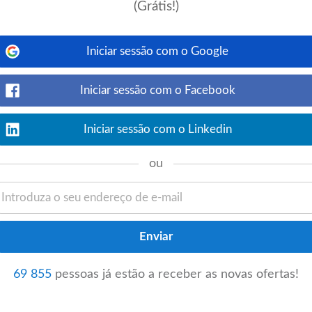
ar, pela vida, com humanidade e
(Grátis!)
rar o serviço de Bloco Operatório, do
Iniciar sessão com o Google
o de Serviços | Hospital CUF
Iniciar sessão com o Facebook
Iniciar sessão com o Linkedin
Ver detalhes
ar, pela vida, com humanidade e
ou
os a contratar um
Enfermeiro
(m/f), para
 PREVERIS
oje
69 855
pessoas já estão a receber as novas ofertas!
Ver detalhes
ntratar um
Enfermeiro
do Trabalho (m/f)
esas na PREVERIS Lisboa.