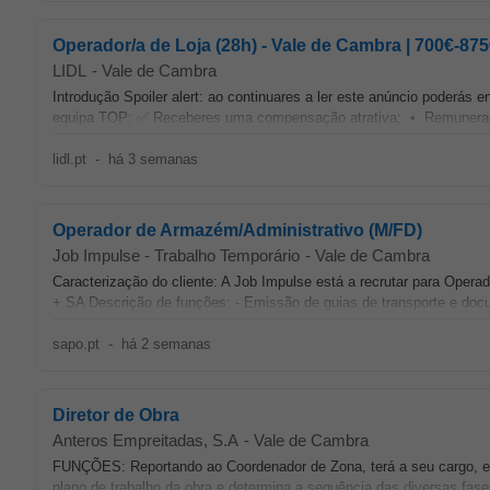
Operador/a de Loja (28h) - Vale de Cambra | 700€-87
LIDL
-
Vale de Cambra
Introdução Spoiler alert: ao continuares a ler este anúncio poderás
equipa TOP; ✅ Receberes uma compensação atrativa; • Remuneraçã
lidl.pt
-
há 3 semanas
Operador de Armazém/Administrativo (M/FD)
Job Impulse - Trabalho Temporário
-
Vale de Cambra
Caracterização do cliente: A Job Impulse está a recrutar para Oper
+ SA Descrição de funções: - Emissão de guias de transporte e docu
sapo.pt
-
há 2 semanas
Diretor de Obra
Anteros Empreitadas, S.A
-
Vale de Cambra
FUNÇÕES: Reportando ao Coordenador de Zona, terá a seu cargo, ent
plano de trabalho da obra e determina a sequência das diversas fase