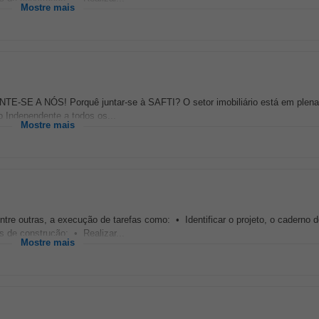
Mostre mais
NTE-SE A NÓS! Porquê juntar-se à SAFTI? O setor imobiliário está em plen
o Independente a todos os...
Mostre mais
re outras, a execução de tarefas como: • Identificar o projeto, o caderno 
s de construção; • Realizar...
Mostre mais