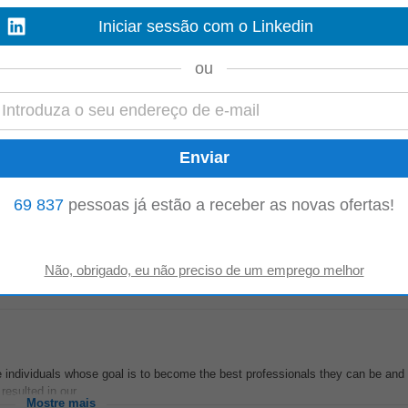
Cambra
Iniciar sessão com o Linkedin
ou
 de Projetos e Eficiência Industrial (m/f) para integração direta numa empre
 Função: Garantir...
Mostre mais
69 837
pessoas já estão a receber as novas ofertas!
ursos Humanos, com escritórios de Norte a Sul de Portugal, encontra-se a r
s: • Manuseamento de máquinas...
Mostre mais
ve individuals whose goal is to become the best professionals they can be and
esulted in our...
Mostre mais