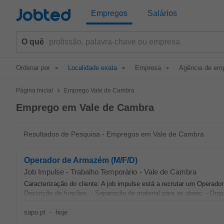
Jobted
Empregos
Salários
O quê
Ordenar por
Localidade exata
Empresa
Agência de em
>
Página inicial
Emprego Vale de Cambra
Emprego em Vale de Cambra
Resultados de Pesquisa - Empregos em Vale de Cambra
Operador de Armazém (M/F/D)
Job Impulse - Trabalho Temporário
-
Vale de Cambra
Caracterização do cliente: A job impulse está a recrutar um Operad
Descrição de funções: - Separação de material para as obras; - Org
sapo.pt
-
hoje