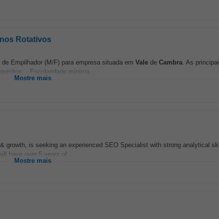
rnos Rotativos
r de Empilhador (M/F) para empresa situada em
Vale
de
Cambra
. As principa
uisitos: - Escolaridade mínima...
Mostre mais
growth, is seeking an experienced SEO Specialist with strong analytical skil
ll have over 5 years of...
Mostre mais