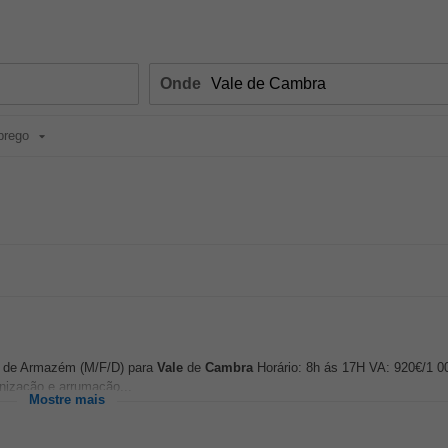
Onde
prego
or de Armazém (M/F/D) para
Vale
de
Cambra
Horário: 8h ás 17H VA: 920€/1 0
anização e arrumação...
Mostre mais