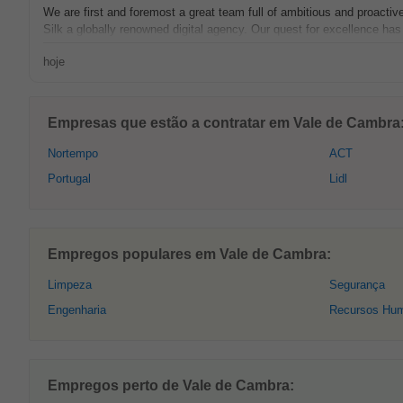
We are first and foremost a great team full of ambitious and proacti
Silk a globally renowned digital agency. Our quest for excellence has r
hoje
Empresas que estão a contratar em Vale de Cambra
Nortempo
ACT
Portugal
Lidl
Empregos populares em Vale de Cambra:
Limpeza
Segurança
Engenharia
Recursos Hu
Empregos perto de Vale de Cambra: