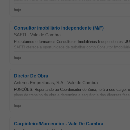
hoje
Consultor imobiliário independente (M/F)
SAFTI
-
Vale de Cambra
Recrutamos e formamos Consultores Imobiliários Independentes. JU
SAFTI oferece a oportunidade de trabalhar como Consultor Imobiliári
hoje
Diretor De Obra
Anteros Empreitadas, S.A
-
Vale de Cambra
FUNÇÕES: Reportando ao Coordenador de Zona, terá a seu cargo, ent
plano de trabalho da obra e determina a sequência das diversas fase
hoje
Carpinteiro/Marceneiro - Vale De Cambra