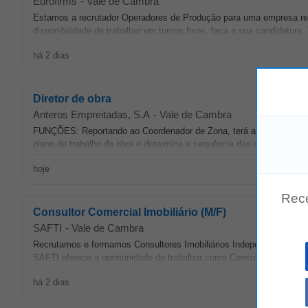
Eurofirms
-
Vale de Cambra
Estamos a recrutador Operadores de Produção para uma empresa 
disponibilidade de trabalhar em turnos fixos, faça a sua candidat
há 2 dias
Diretor de obra
Anteros Empreitadas, S.A
-
Vale de Cambra
FUNÇÕES: Reportando ao Coordenador de Zona, terá a seu cargo, entr
plano de trabalho da obra e determina a sequência das diversas fases
hoje
Rec
Consultor Comercial Imobiliário (M/F)
SAFTI
-
Vale de Cambra
Recrutamos e formamos Consultores Imobiliários Independentes. JU
SAFTI oferece a oportunidade de trabalhar como Consultor Imobiliári
há 2 dias