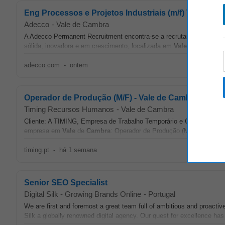
Eng Processos e Projetos Industriais (m/f) Vale de 
Adecco
-
Vale de Cambra
A Adecco Permanent Recruitment encontra-se a recrutar um Engenheiro
sólida, inovadora e em crescimento, localizada em
Vale
de
Cambra
.
adecco.com
-
ontem
Operador de Produção (M/F) - Vale de Cambra
Timing Recursos Humanos
-
Vale de Cambra
Cliente: A TIMING, Empresa de Trabalho Temporário e Gestão de Rec
empresa em
Vale
de
Cambra
: Operador de Produção (M/F) Funçõe
timing.pt
-
há 1 semana
Senior SEO Specialist
Digital Silk - Growing Brands Online
-
Portugal
We are first and foremost a great team full of ambitious and proacti
Silk a globally renowned digital agency. Our quest for excellence has r