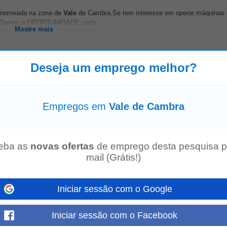
renomeada na zona de
Vale
de Cambra.Se tem interesse em operar máquinas
ura. Temos a OPORTUNIDADE certa...
Mostre mais
Deseja um emprego melhor?
e outras, a execução de tarefas como: Identificar o projeto, o caderno de 
Empregos em
Vale de Cambra
 de construção; Realizar o...
Mostre mais
eba as
novas ofertas
de emprego desta pesquisa p
mail (Grátis!)
NTE-SE A NÓS! Porquê juntar-se à SAFTI? O setor imobiliário está em plen
Iniciar sessão com o Google
o Independente a todos os...
Mostre mais
Iniciar sessão com o Facebook