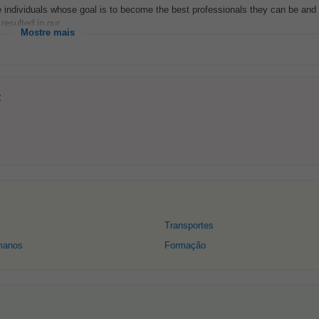
ve individuals whose goal is to become the best professionals they can be and
esulted in our...
Mostre mais
:
Transportes
manos
Formação