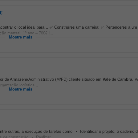
5€
 encontrar o local ideal para… ✅ Construíres uma carreira; ✅ Pertenceres a u
o mensal: 1º ano – 700€ |...
Mostre mais
ador de Armazém/Administrativo (M/FD) cliente situado em
Vale
de
Cambra
. V
mentação logística...
Mostre mais
re outras, a execução de tarefas como: • Identificar o projeto, o caderno 
s de construção; • Realizar...