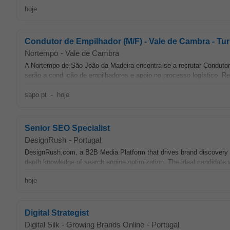
hoje
Condutor de Empilhador (M/F) - Vale de Cambra - Tu
Nortempo
-
Vale de Cambra
A Nortempo de São João da Madeira encontra-se a recrutar Conduto
serão a condução de empilhadores e apoio no processo logístico. Req
sapo.pt
-
hoje
Senior SEO Specialist
DesignRush
-
Portugal
DesignRush.com, a B2B Media Platform that drives brand discovery & 
depth knowledge of search engine optimization. The ideal candidate wi
hoje
Digital Strategist
Digital Silk - Growing Brands Online
-
Portugal