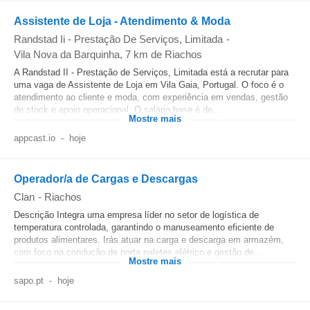
Assistente de Loja - Atendimento & Moda
Randstad Ii - Prestação De Serviços, Limitada
-
Vila Nova da Barquinha
, 7 km de Riachos
A Randstad II - Prestação de Serviços, Limitada está a recrutar para
uma vaga de Assistente de Loja em Vila Gaia, Portugal. O foco é o
atendimento ao cliente e moda, com experiência em vendas, gestão
de stock e apoio operacional. O salário base é de...
Mostre mais
appcast.io
-
hoje
Operador/a de Cargas e Descargas
Clan
-
Riachos
Descrição Integra uma empresa líder no setor de logística de
temperatura controlada, garantindo o manuseamento eficiente de
produtos alimentares. Irás atuar na carga e descarga em armazém,
com foco na condução de porta paletes elétrico e gestão de...
Mostre mais
sapo.pt
-
hoje