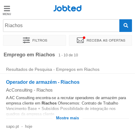
Jobted
Jobted
Empregos
Riachos
Filtros
Receba as ofertas
Salários
Ordenar por
Localidade exata
Agência de emprego
Emprego em Riachos
1 - 10 de 10
Resultados de Pesquisa - Empregos em Riachos
Operador de armazém - Riachos
AcConsulting
-
Riachos
A AC Consulting encontra-se a recrutar operadores de armazém para
empresa cliente em
Riachos
Oferecemos: Contrato de Trabalho
Vencimento Base + Subsídios Possibilidade de integração nos
quadros da empresa cliente....
Mostre mais
sapo.pt
-
hoje