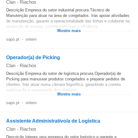
Clan
-
Riachos
Descrição Empresa do setor industrial procura Técnico de
Manutenção para atuar na área de congelados. Irás apoiar atividades
de manutenção, garantir a operacionalidade das linhas e colaborar na
resolução de avarias, contribuindo para a eficiência...
Mostre mais
sapo.pt
-
ontem
Operador(a) de Picking
Clan
-
Riachos
Descrição Empresa do setor de logística procura Operador(a) de
Picking para manusear produtos congelados e preparar pedidos de
clientes. Irás atuar numa câmara frigorífica, garantindo a correta
paletização e organização dos produtos. ...
Mostre mais
sapo.pt
-
ontem
Assistente Administrativo/a de Logística
Clan
-
Riachos
Descrição Integra uma empresa do setor logístico e garante a