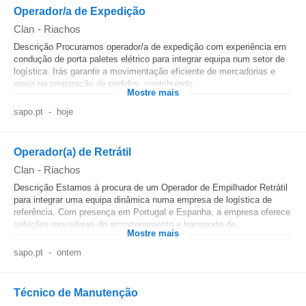
Operador/a de Expedição
Clan
-
Riachos
Descrição Procuramos operador/a de expedição com experiência em
condução de porta paletes elétrico para integrar equipa num setor de
logística. Irás garantir a movimentação eficiente de mercadorias e
apoio na preparação de pedidos, contribuindo...
Mostre mais
sapo.pt
-
hoje
Operador(a) de Retrátil
Clan
-
Riachos
Descrição Estamos à procura de um Operador de Empilhador Retrátil
para integrar uma equipa dinâmica numa empresa de logística de
referência. Com presença em Portugal e Espanha, a empresa oferece
soluções inovadoras de armazenamento e transporte de...
Mostre mais
sapo.pt
-
ontem
Técnico de Manutenção