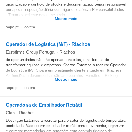
organização e controlo de stocks e documentação. Serás responsável
por apoiar a operação diária com rigor e eficiência Responsabilidades
- Tratar expediente geral, incluindo...
Mostre mais
sapo.pt
-
ontem
Operador de Logística (M/F) - Riachos
Eurofirms Group Portugal
-
Riachos
de oportunidades não são apenas conceitos, mas formas de
transformar equipas e empresas. Oferta: Estamos a recrutar Operador
de Logística (M/F), para um prestigiado cliente situado em
Riachos
.
As funções a desempenhar são as seguintes: Funções: - Picking...
Mostre mais
sapo.pt
-
ontem
Operador/a de Empilhador Retrátil
Clan
-
Riachos
Descrição Estamos a recrutar para o setor de logística de temperatura
controlada. Vais operar empilhador retrátil para movimentar, organizar
e carregar mercadorias em armazém com controlo rigoroso de